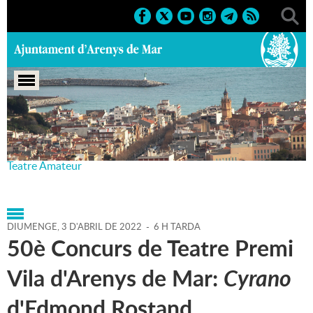
Portada
>
Agenda
>
03-04-
2022
>
Marcs
>
Culturals
>
2022
>
50è Aniversari Concurs
Teatre Amateur
DIUMENGE,
3
D'
ABRIL
DE
2022
-
6 H TARDA
50è Concurs de Teatre Premi
Vila d'Arenys de Mar:
Cyrano
d'Edmond Rostand