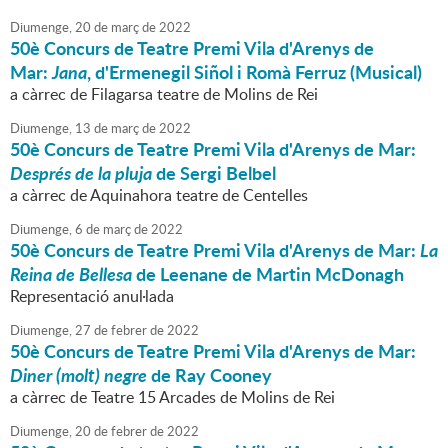
Diumenge,
20
de
març
de
2022
50è Concurs de Teatre Premi Vila d'Arenys de
Mar:
Jana
, d'Ermenegil Siñol i Romà Ferruz (Musical)
a càrrec de Filagarsa teatre de Molins de Rei
Diumenge,
13
de
març
de
2022
50è Concurs de Teatre Premi Vila d'Arenys de Mar:
Després de la pluja
de Sergi Belbel
a càrrec de Aquinahora teatre de Centelles
Diumenge,
6
de
març
de
2022
50è Concurs de Teatre Premi Vila d'Arenys de Mar:
La
Reina de Bellesa
de Leenane de Martin McDonagh
Representació anul·lada
Diumenge,
27
de
febrer
de
2022
50è Concurs de Teatre Premi Vila d'Arenys de Mar:
Diner (molt) negre
de Ray Cooney
a càrrec de Teatre 15 Arcades de Molins de Rei
Diumenge,
20
de
febrer
de
2022