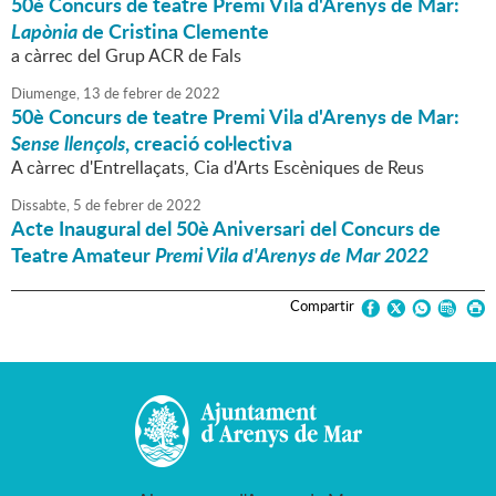
50è Concurs de teatre Premi Vila d'Arenys de Mar:
Lapònia
de Cristina Clemente
a càrrec del Grup ACR de Fals
Diumenge,
13
de
febrer
de
2022
50è Concurs de teatre Premi Vila d'Arenys de Mar:
Sense llençols
, creació col·lectiva
A càrrec d'Entrellaçats, Cia d'Arts Escèniques de Reus
Dissabte,
5
de
febrer
de
2022
Acte Inaugural del 50è Aniversari del Concurs de
Teatre Amateur
Premi Vila d'Arenys de Mar 2022
Compartir