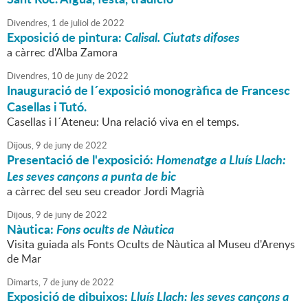
Divendres,
1
de
juliol
de
2022
Exposició de pintura:
Calisal.
Ciutats difoses
a càrrec d'Alba Zamora
Divendres,
10
de
juny
de
2022
Inauguració de l´exposició monogràfica de Francesc
Casellas i Tutó.
Casellas i l´Ateneu: Una relació viva en el temps.
Dijous,
9
de
juny
de
2022
Presentació de l'exposició:
Homenatge a Lluís Llach:
Les seves cançons a punta de bic
a càrrec del seu seu creador Jordi Magrià
Dijous,
9
de
juny
de
2022
Nàutica:
Fons ocults de Nàutica
Visita guiada als Fonts Ocults de Nàutica al Museu d'Arenys
de Mar
Dimarts,
7
de
juny
de
2022
Exposició de dibuixos:
Lluís Llach: les seves cançons a