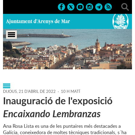
Portada
>
Agenda
>
21-04-
2022
>
Marcs
>
Culturals
>
2022
>
Exposicions
DIJOUS,
21
D'
ABRIL
DE
2022
-
10 H MATÍ
Inauguració de l'exposició
Encaixando Lembranzas
Ana Rosa Lista es una de les puntaires més destacades a
Galícia, coneixedora de moltes tècniques tradicionals, s´ha