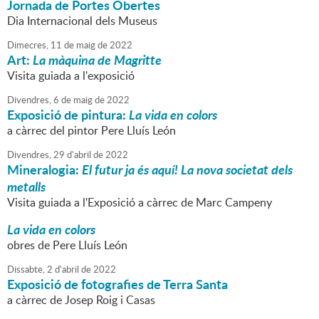
Jornada de Portes Obertes
Dia Internacional dels Museus
Dimecres,
11
de
maig
de
2022
Art:
La màquina de Magritte
Visita guiada a l'exposició
Divendres,
6
de
maig
de
2022
Exposició de pintura:
La vida en colors
a càrrec del pintor Pere Lluís León
Divendres,
29
d'
abril
de
2022
Mineralogia:
El futur ja és aquí! La nova societat dels
metalls
Visita guiada a l'Exposició a càrrec de Marc Campeny
La vida en colors
obres de Pere Lluís León
Dissabte,
2
d'
abril
de
2022
Exposició de fotografies de Terra Santa
a càrrec de Josep Roig i Casas