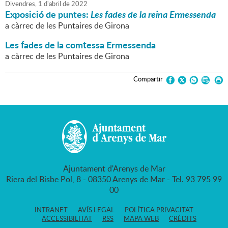
Divendres,
1
d'
abril
de
2022
Exposició de puntes:
Les fades de la reina Ermessenda
a càrrec de les Puntaires de Girona
Les fades de la comtessa Ermessenda
a càrrec de les Puntaires de Girona
Compartir
Ajuntament d'Arenys de Mar
Riera del Bisbe Pol, 8 - 08350 Arenys de Mar - Tel. 93 795 99
00
INTRANET
AVÍS LEGAL
POLÍTICA PRIVACITAT
ACCESSIBILITAT
RSS
MAPA WEB
CRÈDITS