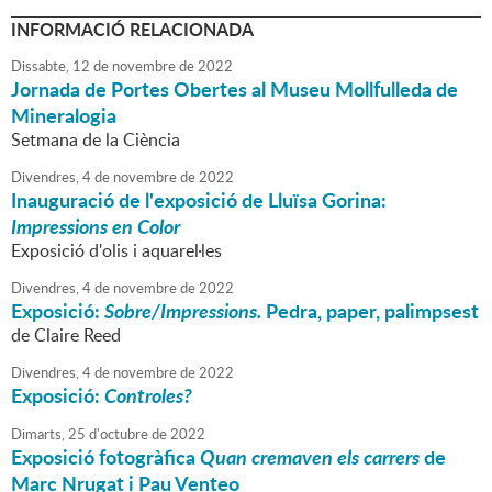
INFORMACIÓ RELACIONADA
Dissabte,
12
de
novembre
de
2022
Jornada de Portes Obertes al Museu Mollfulleda de
Mineralogia
Setmana de la Ciència
Divendres,
4
de
novembre
de
2022
Inauguració de l'exposició de Lluïsa Gorina:
Impressions en Color
Exposició d'olis i aquarel·les
Divendres,
4
de
novembre
de
2022
Exposició:
Sobre/Impressions.
Pedra, paper, palimpsest
de Claire Reed
Divendres,
4
de
novembre
de
2022
Exposició:
Controles?
Dimarts,
25
d'
octubre
de
2022
Exposició fotogràfica
Quan cremaven els carrers
de
Marc Nrugat i Pau Venteo