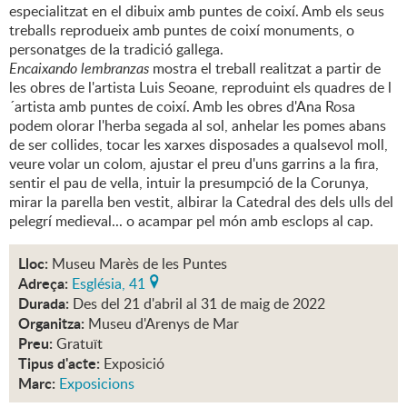
especialitzat en el dibuix amb puntes de coixí. Amb els seus
treballs reprodueix amb puntes de coixí monuments, o
personatges de la tradició gallega.
Encaixando lembranzas
mostra el treball realitzat a partir de
les obres de l'artista Luis Seoane, reproduint els quadres de l
´artista amb puntes de coixí. Amb les obres d'Ana Rosa
podem olorar l'herba segada al sol, anhelar les pomes abans
de ser collides, tocar les xarxes disposades a qualsevol moll,
veure volar un colom, ajustar el preu d'uns garrins a la fira,
sentir el pau de vella, intuir la presumpció de la Corunya,
mirar la parella ben vestit, albirar la Catedral des dels ulls del
pelegrí medieval... o acampar pel món amb esclops al cap.
Lloc:
Museu Marès de les Puntes
Adreça:
Església, 41
Durada:
Des del 21 d'abril al 31 de maig de 2022
Organitza:
Museu d'Arenys de Mar
Preu:
Gratuït
Tipus d'acte:
Exposició
Marc:
Exposicions