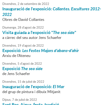
Divendres,
2
de
setembre
de
2022
Inauguració de l'exposició:
Collantes. Escultures 2012-
2022
Obres de David Collantes
Diumenge,
28
d'
agost
de
2022
Visita guiada a l'exposició "
The sea side
"
a càrrec del seu autor Jens Schaefer
Divendres,
19
d'
agost
de
2022
Exposició:
Les Festes Majors d'abans-d'ahir
Arxiu de l'Ateneu
Divendres,
5
d'
agost
de
2022
Exposició
The sea side
de Jens Schaefer
Divendres,
15
de
juliol
de
2022
Inauguració de l'exposició:
El Mar
del grup de pintura i dibuix Mitjanit
Dijous,
7
de
juliol
de
2022
Sant Roc. Aigua, festa, tradició