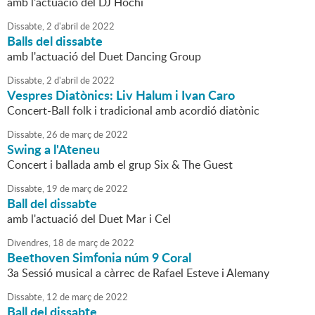
amb l'actuació del DJ Hochi
Dissabte,
2
d'
abril
de
2022
Balls del dissabte
amb l'actuació del Duet Dancing Group
Dissabte,
2
d'
abril
de
2022
Vespres Diatònics: Liv Halum i Ivan Caro
Concert-Ball folk i tradicional amb acordió diatònic
Dissabte,
26
de
març
de
2022
Swing a l'Ateneu
Concert i ballada amb el grup Six & The Guest
Dissabte,
19
de
març
de
2022
Ball del dissabte
amb l'actuació del Duet Mar i Cel
Divendres,
18
de
març
de
2022
Beethoven Simfonia núm 9 Coral
3a Sessió musical a càrrec de Rafael Esteve i Alemany
Dissabte,
12
de
març
de
2022
Ball del dissabte