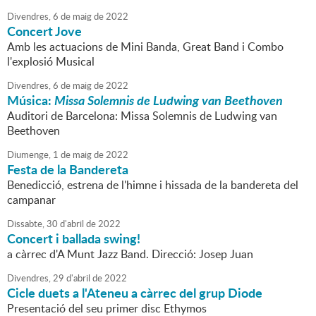
Divendres,
6
de
maig
de
2022
Concert Jove
Amb les actuacions de Mini Banda, Great Band i Combo
l'explosió Musical
Divendres,
6
de
maig
de
2022
Música:
Missa Solemnis de Ludwing van Beethoven
Auditori de Barcelona: Missa Solemnis de Ludwing van
Beethoven
Diumenge,
1
de
maig
de
2022
Festa de la Bandereta
Benedicció, estrena de l'himne i hissada de la bandereta del
campanar
Dissabte,
30
d'
abril
de
2022
Concert i ballada swing!
a càrrec d'A Munt Jazz Band. Direcció: Josep Juan
Divendres,
29
d'
abril
de
2022
Cicle duets a l'Ateneu a càrrec del grup Diode
Presentació del seu primer disc Ethymos