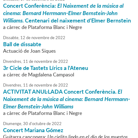
Concert Conferència:
El Naixement de la música al
cinema: Bernard Herrmann-Elmer Bernstein-John
Williams.
Centenari del naixement d'Elmer Bernstein
a càrrec de Plataforma Blanc i Negre
Dissabte,
12
de
novembre
de
2022
Ball de dissabte
Actuació de Joan Siques
Divendres,
11
de
novembre
de
2022
3r Cicle de Tastets Lírics a l'Ateneu
a càrrec de Magdalena Campasol
Divendres,
11
de
novembre
de
2022
ACTIVITAT ANUL·LADA Concert Conferència.
El
Naixement de la música al cinema: Bernard Herrmann-
Elmer Bernstein-John Williams
a càrrec de Plataforma Blanc i Negre
Diumenge,
30
d'
octubre
de
2022
Concert Mariana Gómez
Guitarra cançonera:
Un cielito lindo en el día de los muertos