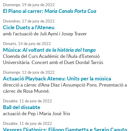
Diumenge,
19
de
juny
de
2022
El Piano al carrer:
Maria Canals Porta Cua
Divendres,
17
de
juny
de
2022
Cicle Duets a l'Ateneu
amb l'actuació de Juli Aymí i Josep Traver
Dimarts,
14
de
juny
de
2022
Música:
Al voltant de la història del tango
Cloenda del Curs Acadèmic de l'Aula d'Extensió
Universitària. Concert amb el Duet Dordal Tarrús
Diumenge,
12
de
juny
de
2022
Actuació Playback Ateneu: Units per la música
direcció a càrrec d'Ana Díaz i Assumpció Pons. Presentació a
càrrec de Rosa Munné.
Dissabte,
11
de
juny
de
2022
Ball del dissabte
actuació de Pep i Maria José Trio
Dissabte,
11
de
juny
de
2022
Vespres Diatònics: Filippo Gambetta e Sergio Caputo