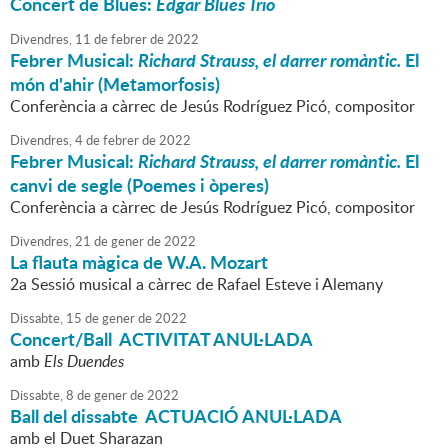
Concert de Blues:
Edgar Blues Trio
Divendres,
11
de
febrer
de
2022
Febrer Musical:
Richard Strauss, el darrer romàntic.
El
món d'ahir (Metamorfosis)
Conferència a càrrec de Jesús Rodríguez Picó, compositor
Divendres,
4
de
febrer
de
2022
Febrer Musical:
Richard Strauss, el darrer romàntic.
El
canvi de segle (Poemes i òperes)
Conferència a càrrec de Jesús Rodríguez Picó, compositor
Divendres,
21
de
gener
de
2022
La flauta màgica de W.A. Mozart
2a Sessió musical a càrrec de Rafael Esteve i Alemany
Dissabte,
15
de
gener
de
2022
Concert/Ball ACTIVITAT ANUL·LADA
amb
Els Duendes
Dissabte,
8
de
gener
de
2022
Ball del dissabte ACTUACIÓ ANUL·LADA
amb el Duet Sharazan