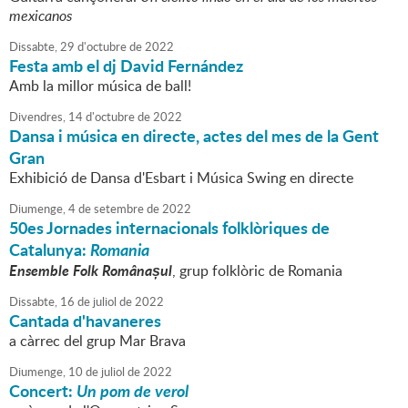
mexicanos
Dissabte,
29
d'
octubre
de
2022
Festa amb el dj David Fernández
Amb la millor música de ball!
Divendres,
14
d'
octubre
de
2022
Dansa i música en directe, actes del mes de la Gent
Gran
Exhibició de Dansa d'Esbart i Música Swing en directe
Diumenge,
4
de
setembre
de
2022
50es Jornades internacionals folklòriques de
Catalunya:
Romania
Ensemble Folk Românașul
, grup folklòric de Romania
Dissabte,
16
de
juliol
de
2022
Cantada d'havaneres
a càrrec del grup Mar Brava
Diumenge,
10
de
juliol
de
2022
Concert:
Un pom de verol