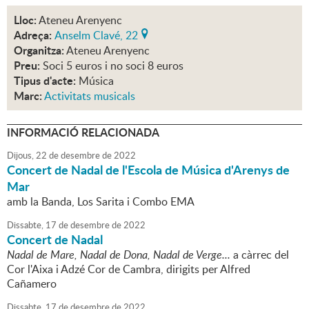
Lloc:
Ateneu Arenyenc
Adreça:
Anselm Clavé, 22
Organitza:
Ateneu Arenyenc
Preu:
Soci 5 euros i no soci 8 euros
Tipus d'acte:
Música
Marc:
Activitats musicals
INFORMACIÓ RELACIONADA
Dijous,
22
de
desembre
de
2022
Concert de Nadal de l'Escola de Música d'Arenys de
Mar
amb la Banda, Los Sarita i Combo EMA
Dissabte,
17
de
desembre
de
2022
Concert de Nadal
Nadal de Mare, Nadal de Dona, Nadal de Verge...
a càrrec del
Cor l'Aixa i Adzé Cor de Cambra, dirigits per Alfred
Cañamero
Dissabte,
17
de
desembre
de
2022