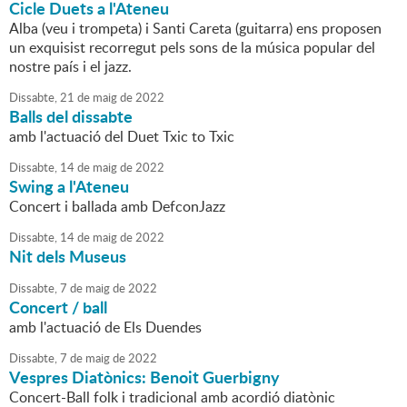
Cicle Duets a l'Ateneu
Alba (veu i trompeta) i Santi Careta (guitarra) ens proposen
un exquisist recorregut pels sons de la música popular del
nostre país i el jazz.
Dissabte,
21
de
maig
de
2022
Balls del dissabte
amb l'actuació del Duet Txic to Txic
Dissabte,
14
de
maig
de
2022
Swing a l'Ateneu
Concert i ballada amb DefconJazz
Dissabte,
14
de
maig
de
2022
Nit dels Museus
Dissabte,
7
de
maig
de
2022
Concert / ball
amb l'actuació de Els Duendes
Dissabte,
7
de
maig
de
2022
Vespres Diatònics: Benoit Guerbigny
Concert-Ball folk i tradicional amb acordió diatònic