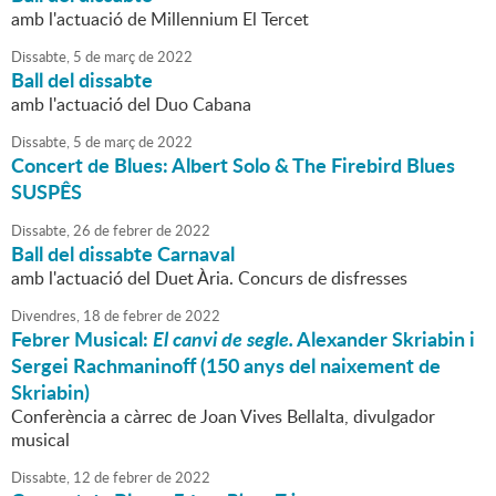
amb l'actuació de Millennium El Tercet
Dissabte,
5
de
març
de
2022
Ball del dissabte
amb l'actuació del Duo Cabana
Dissabte,
5
de
març
de
2022
Concert de Blues: Albert Solo & The Firebird Blues
SUSPÊS
Dissabte,
26
de
febrer
de
2022
Ball del dissabte Carnaval
amb l'actuació del Duet Ària. Concurs de disfresses
Divendres,
18
de
febrer
de
2022
Febrer Musical:
El canvi de segle.
Alexander Skriabin i
Sergei Rachmaninoff (150 anys del naixement de
Skriabin)
Conferència a càrrec de Joan Vives Bellalta, divulgador
musical
Dissabte,
12
de
febrer
de
2022