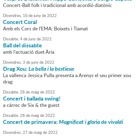
Concert-Ball folk i tradicional amb acordió diatònic
Divendres,
10
de
juny
de
2022
Concert Coral
Amb els Cors de l'EMA: Boixets i Tiamat
Dissabte,
4
de
juny
de
2022
Ball del dissabte
amb l'actuació duet Ària
Divendres,
3
de
juny
de
2022
Drag Xou:
La bella i la bestiesa
La vallenca Jessica Pulla presenta a Arenys el seu primer xou
drag
Dissabte,
28
de
maig
de
2022
Concert i ballada swing!
a càrrec de Six & the guest
Dissabte,
28
de
maig
de
2022
Concert de primavera:
Magnificat i gloria de vivaldi
Divendres,
27
de
maig
de
2022