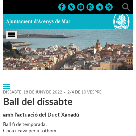
Portada
>
Agenda
>
18-06-
2022
>
Marcs
>
Culturals
>
2022
>
Activitats musicals
DISSABTE,
18
DE
JUNY
DE
2022
-
2/4 DE 10 VESPRE
Ball del dissabte
amb l'actuació del Duet Xanadú
Ball fi de temporada.
Coca i cava per a tothom