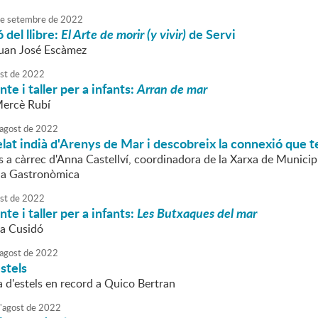
e
setembre
de
2022
 del llibre:
El Arte de morir (y vivir)
de Servi
Juan José Escàmez
st
de
2022
te i taller per a infants:
Arran de mar
Mercè Rubí
agost
de
2022
elat indià d'Arenys de Mar i descobreix la connexió que te
s a càrrec d'Anna Castellví, coordinadora de la Xarxa de Municipi
la Gastronòmica
st
de
2022
te i taller per a infants:
Les Butxaques del mar
da Cusidó
agost
de
2022
stels
da d'estels en record a Quico Bertran
'
agost
de
2022