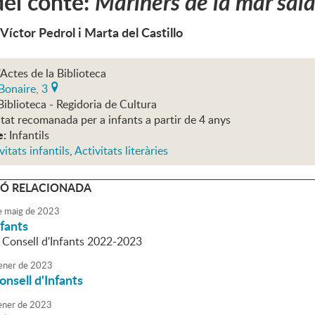
el conte:
Mariners de la mar sal
 Víctor Pedrol i Marta del Castillo
'Actes de la Biblioteca
Bonaire, 3
Biblioteca - Regidoria de Cultura
itat recomanada per a infants a partir de 4 anys
e:
Infantils
vitats infantils
,
Activitats literàries
Ó RELACIONADA
e
maig
de
2023
nfants
l Consell d'Infants 2022-2023
ener
de
2023
onsell d'Infants
ener
de
2023