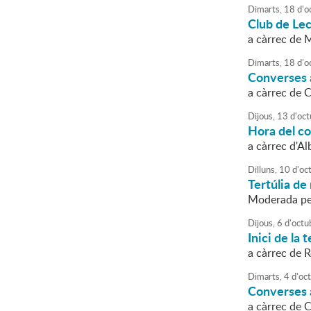
Dimarts,
18
d'
o
Club de Lec
a càrrec de 
Dimarts,
18
d'
o
Converses a
a càrrec de 
Dijous,
13
d'
oct
Hora del c
a càrrec d'Al
Dilluns,
10
d'
oc
Tertúlia de 
Moderada p
Dijous,
6
d'
octu
Inici de la
a càrrec de R
Dimarts,
4
d'
oc
Converses a
a càrrec de 