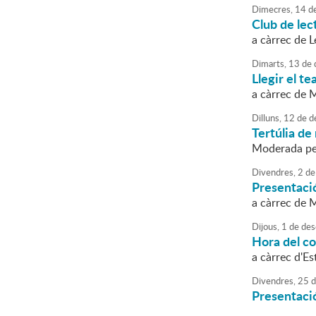
Dimecres,
14
d
Club de lec
a càrrec de 
Dimarts,
13
de
Llegir el te
a càrrec de 
Dilluns,
12
de
d
Tertúlia de 
Moderada pe
Divendres,
2
de
Presentació
a càrrec de M
Dijous,
1
de
des
Hora del c
a càrrec d'Es
Divendres,
25
d
Presentació