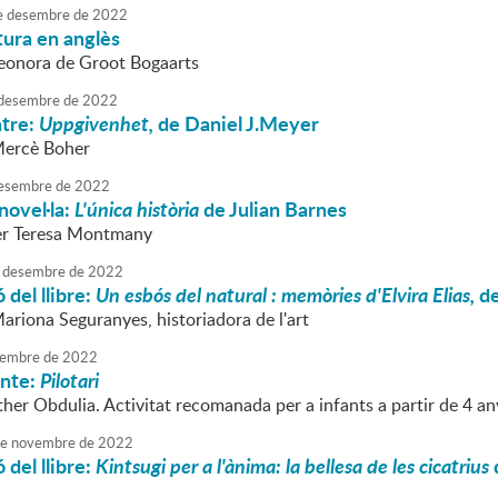
e
desembre
de
2022
tura en anglès
Leonora de Groot Bogaarts
desembre
de
2022
atre:
Uppgivenhet,
de Daniel J.Meyer
Mercè Boher
esembre
de
2022
novel·la:
L'única història
de Julian Barnes
r Teresa Montmany
desembre
de
2022
 del llibre:
Un esbós del natural : memòries d'Elvira Elias,
de
ariona Seguranyes, historiadora de l'art
embre
de
2022
onte:
Pilotari
ther Obdulia. Activitat recomanada per a infants a partir de 4 an
e
novembre
de
2022
 del llibre:
Kintsugi per a l'ànima: la bellesa de les cicatrius