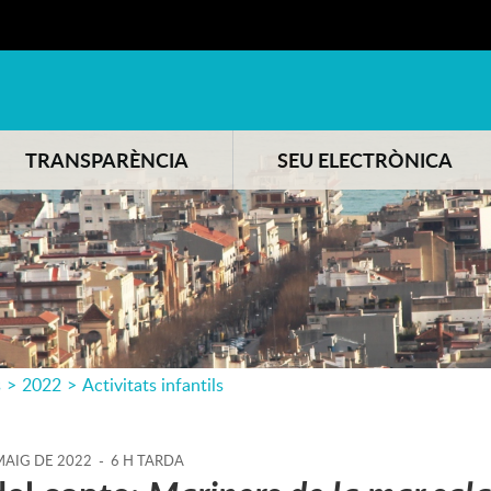
TRANSPARÈNCIA
SEU ELECTRÒNICA
s
>
2022
>
Activitats infantils
AIG
DE
2022
-
6 H TARDA