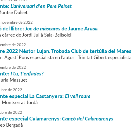
onte:
L'aniversari d'en Pere Peixet
Montse Dulset
novembre
de
2022
 del llibre:
Joc de màscares
de Jaume Arasa
 càrrec de Jordi Julià Sala-Bellsolell
embre
de
2022
ibre 2022 Nèstor Lujan. Trobada Club de tertúlia del Mar
 : Agustí Pons especialista en l'autor i Trinitat Gibert especialis
embre
de
2022
onte:
I tu, t'enfades?
Núria Massuet
ubre
de
2022
nte especial La Castanyera:
El vell roure
la Montserrat Jordà
ubre
de
2022
onte especial Calamarenys:
Cançó del Calamarenys
Pep Bergadà