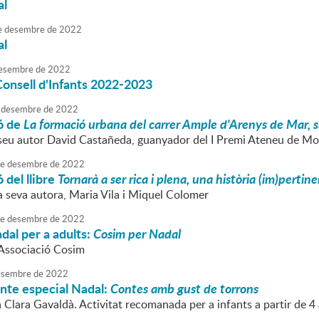
al
e
desembre
de
2022
al
esembre
de
2022
Consell d'Infants 2022-2023
desembre
de
2022
ó de
La formació urbana del carrer Ample d'Arenys de Mar, s.
 seu autor David Castañeda, guanyador del I Premi Ateneu de Mo
e
desembre
de
2022
 del llibre
Tornarà a ser rica i plena, una història (im)perti
a seva autora, Maria Vila i Miquel Colomer
e
desembre
de
2022
adal per a adults:
Cosim per Nadal
'Associació Cosim
sembre
de
2022
nte especial Nadal:
Contes amb gust de torrons
a Clara Gavaldà. Activitat recomanada per a infants a partir de 4