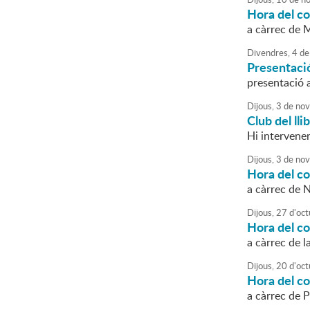
Hora del c
a càrrec de 
Divendres,
4
de
Presentació
presentació a
Dijous,
3
de
nov
Club del ll
Hi intervenen
Dijous,
3
de
nov
Hora del c
a càrrec de 
Dijous,
27
d'
oct
Hora del co
a càrrec de 
Dijous,
20
d'
oct
Hora del c
a càrrec de 