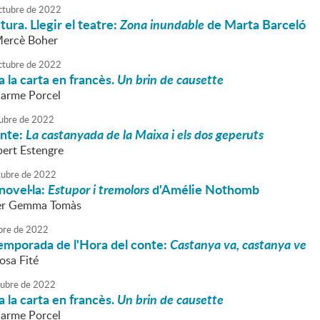
ctubre
de
2022
tura. Llegir el teatre:
Zona inundable
de Marta Barceló
Mercè Boher
ctubre
de
2022
 la carta en francès.
Un brin de causette
Carme Porcel
ubre
de
2022
onte:
La castanyada de la Maixa i els dos geperuts
bert Estengre
tubre
de
2022
novel·la:
Estupor i tremolors
d'Amélie Nothomb
er Gemma Tomàs
bre
de
2022
 temporada de l'Hora del conte:
Castanya va, castanya ve
osa Fité
tubre
de
2022
 la carta en francès.
Un brin de causette
Carme Porcel