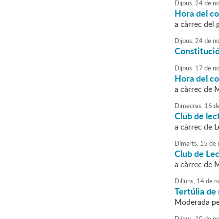
Dijous,
24
de
no
Hora del co
a càrrec del
Dijous,
24
de
no
Constitució
Dijous,
17
de
no
Hora del co
a càrrec de 
Dimecres,
16
d
Club de lec
a càrrec de 
Dimarts,
15
de
Club de Lec
a càrrec de 
Dilluns,
14
de
n
Tertúlia de 
Moderada pe
Dijous,
10
de
no