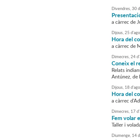
Divendres,
30
d
Presentació
a càrrec de 
Dijous,
25
d'
ago
Hora del con
a càrrec de 
Dimecres,
24
d'
Coneix el r
Relats indian
Antúnez, de 
Dijous,
18
d'
ago
Hora del con
a càrrec d'A
Dimecres,
17
d'
Fem volar e
Taller i vola
Diumenge,
14
d