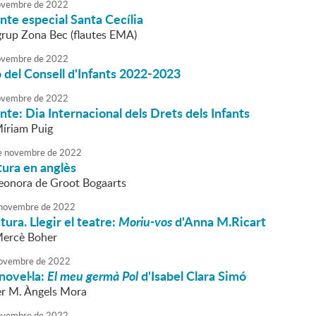
vembre
de
2022
nte especial Santa Cecília
 grup Zona Bec (flautes EMA)
vembre
de
2022
 del Consell d'Infants 2022-2023
vembre
de
2022
nte: Dia Internacional dels Drets dels Infants
Míriam Puig
e
novembre
de
2022
tura en anglès
Leonora de Groot Bogaarts
novembre
de
2022
tura. Llegir el teatre:
Moriu-vos
d'Anna M.Ricart
Mercè Boher
ovembre
de
2022
novel·la:
El meu germà Pol
d'Isabel Clara Simó
r M. Àngels Mora
vembre
de
2022