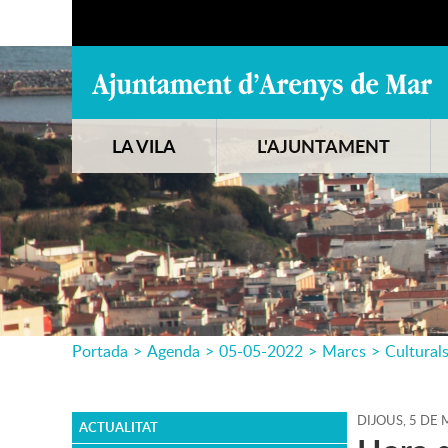
LA VILA
L'AJUNTAMENT
Portada
>
Agenda
>
05-05-2022
>
Marcs
>
Cultural
DIJOUS,
5
DE
M
ACTUALITAT