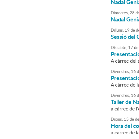
Nadal Geni
Dimecres,
28
d
Nadal Geni
Dilluns,
19
de
d
Sessió del 
Dissabte,
17
de
Presentaci
A càrrec del
Divendres,
16
d
Presentació
A càrrec de l
Divendres,
16
d
Taller de N
a càrrec de l
Dijous,
15
de
de
Hora del co
a carrec de l