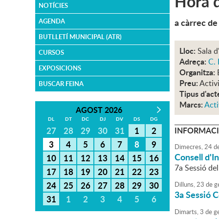
Hora d
NOTÍCIES
a càrrec de
AGENDA
BUTLLETÍ MUNICIPAL (ATR)
Lloc:
Sala d
CURSOS
Adreça:
C. 
EXPOSICIONS
Organitza:
Preu:
Activ
BUSCAR FEINA
Tipus d'act
Marcs:
Acti
AGOST 2026
DL
DT
DC
DJ
DV
DS
DG
27
28
29
30
31
1
2
INFORMACI
3
4
5
6
7
8
9
Dimecres,
24
d
Consell d'I
10
11
12
13
14
15
16
7a Sessió de
17
18
19
20
21
22
23
24
25
26
27
28
29
30
Dilluns,
23
de
g
3a Sessió C
31
1
2
3
4
5
6
Dimarts,
3
de
g