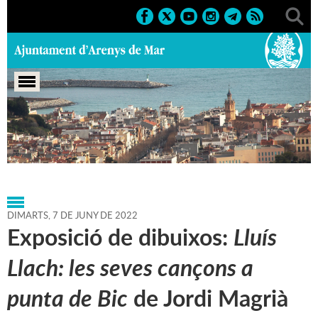
Portada
>
Agenda
>
07-06-
2022
>
Marcs
>
Culturals
>
2022
>
Exposicions
DIMARTS,
7
DE
JUNY
DE
2022
Exposició de dibuixos:
Lluís
Llach: les seves cançons a
punta de Bic
de Jordi Magrià