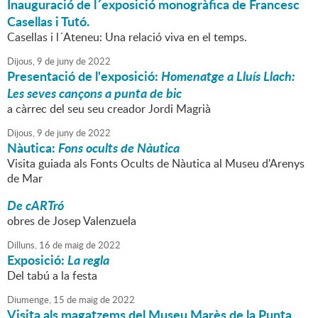
Inauguració de l´exposició monogràfica de Francesc
Casellas i Tutó.
Casellas i l´Ateneu: Una relació viva en el temps.
Dijous,
9
de
juny
de
2022
Presentació de l'exposició:
Homenatge a Lluís Llach:
Les seves cançons a punta de bic
a càrrec del seu seu creador Jordi Magrià
Dijous,
9
de
juny
de
2022
Nàutica:
Fons ocults de Nàutica
Visita guiada als Fonts Ocults de Nàutica al Museu d'Arenys
de Mar
De cARTró
obres de Josep Valenzuela
Dilluns,
16
de
maig
de
2022
Exposició:
La regla
Del tabú a la festa
Diumenge,
15
de
maig
de
2022
Visita als magatzems del Museu Marès de la Punta