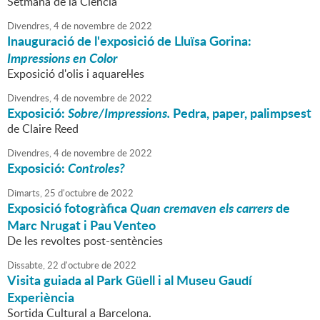
Setmana de la Ciència
Divendres,
4
de
novembre
de
2022
Inauguració de l'exposició de Lluïsa Gorina:
Impressions en Color
Exposició d'olis i aquarel·les
Divendres,
4
de
novembre
de
2022
Exposició:
Sobre/Impressions.
Pedra, paper, palimpsest
de Claire Reed
Divendres,
4
de
novembre
de
2022
Exposició:
Controles?
Dimarts,
25
d'
octubre
de
2022
Exposició fotogràfica
Quan cremaven els carrers
de
Marc Nrugat i Pau Venteo
De les revoltes post-sentències
Dissabte,
22
d'
octubre
de
2022
Visita guiada al Park Güell i al Museu Gaudí
Experiència
Sortida Cultural a Barcelona.