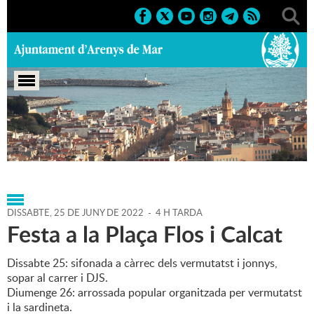
Portada
>
Agenda
>
25-06-
2022
>
Marcs
>
Culturals
>
2022
>
Festes de carrer
DISSABTE,
25
DE
JUNY
DE
2022
-
4 H TARDA
Festa a la Plaça Flos i Calcat
Dissabte 25: sifonada a càrrec dels vermutatst i jonnys,
sopar al carrer i DJS.
Diumenge 26: arrossada popular organitzada per vermutatst
i la sardineta.