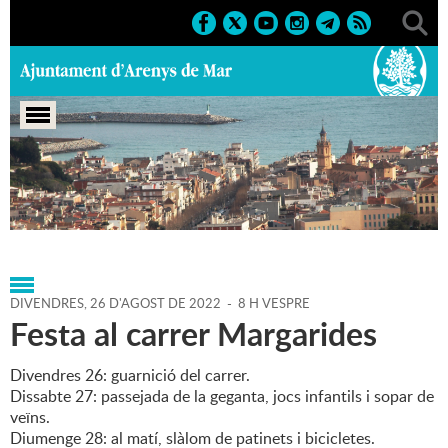
Portada
>
Agenda
>
26-08-
2022
>
Marcs
>
Culturals
>
2022
>
Festes de carrer
DIVENDRES,
26
D'
AGOST
DE
2022
-
8 H VESPRE
Festa al carrer Margarides
Divendres 26: guarnició del carrer.
Dissabte 27: passejada de la geganta, jocs infantils i sopar de
veïns.
Diumenge 28: al matí, slàlom de patinets i bicicletes.