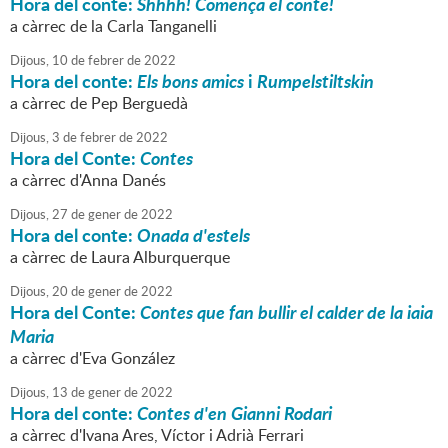
Hora del conte:
Shhhh! Comença el conte!
a càrrec de la Carla Tanganelli
Dijous,
10
de
febrer
de
2022
Hora del conte:
Els bons amics
i
Rumpelstiltskin
a càrrec de Pep Berguedà
Dijous,
3
de
febrer
de
2022
Hora del Conte:
Contes
a càrrec d'Anna Danés
Dijous,
27
de
gener
de
2022
Hora del conte:
Onada d'estels
a càrrec de Laura Alburquerque
Dijous,
20
de
gener
de
2022
Hora del Conte:
Contes que fan bullir el calder de la iaia
Maria
a càrrec d'Eva González
Dijous,
13
de
gener
de
2022
Hora del conte:
Contes d'en Gianni Rodari
a càrrec d'Ivana Ares, Víctor i Adrià Ferrari