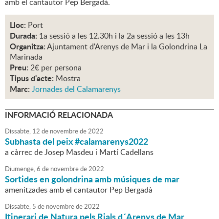
amb el cantautor Pep Bergadà.
Lloc:
Port
Durada:
1a sessió a les 12.30h i la 2a sessió a les 13h
Organitza:
Ajuntament d'Arenys de Mar i la Golondrina La
Marinada
Preu:
2€ per persona
Tipus d'acte:
Mostra
Marc:
Jornades del Calamarenys
INFORMACIÓ RELACIONADA
Dissabte,
12
de
novembre
de
2022
Subhasta del peix #calamarenys2022
a càrrec de Josep Masdeu i Martí Cadellans
Diumenge,
6
de
novembre
de
2022
Sortides en golondrina amb músiques de mar
amenitzades amb el cantautor Pep Bergadà
Dissabte,
5
de
novembre
de
2022
Itinerari de Natura pels Rials d´Arenys de Mar