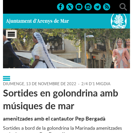
Portada
>
Agenda
>
13-11-2022
DIUMENGE,
13
DE
NOVEMBRE
DE
2022
-
2/4 D'1 MIGDIA
Sortides en golondrina amb
músiques de mar
amenitzades amb el cantautor Pep Bergadà
Sortides a bord de la golondrina la Marinada amenitzades