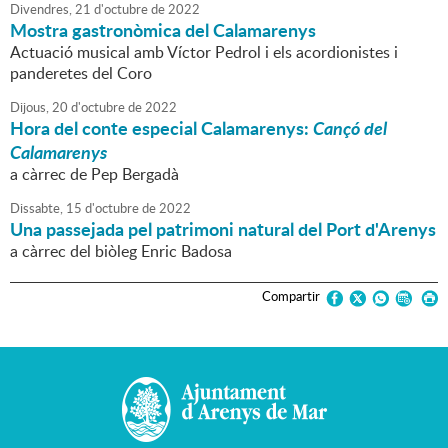
Divendres,
21
d'
octubre
de
2022
Mostra gastronòmica del Calamarenys
Actuació musical amb Víctor Pedrol i els acordionistes i
panderetes del Coro
Dijous,
20
d'
octubre
de
2022
Hora del conte especial Calamarenys:
Cançó del
Calamarenys
a càrrec de Pep Bergadà
Dissabte,
15
d'
octubre
de
2022
Una passejada pel patrimoni natural del Port d'Arenys
a càrrec del biòleg Enric Badosa
Compartir