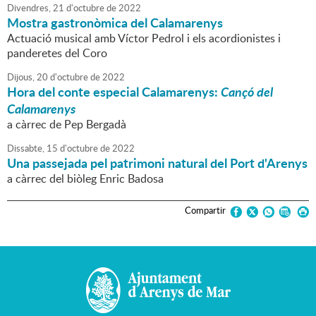
Divendres,
21
d'
octubre
de
2022
Mostra gastronòmica del Calamarenys
Actuació musical amb Víctor Pedrol i els acordionistes i
panderetes del Coro
Dijous,
20
d'
octubre
de
2022
Hora del conte especial Calamarenys:
Cançó del
Calamarenys
a càrrec de Pep Bergadà
Dissabte,
15
d'
octubre
de
2022
Una passejada pel patrimoni natural del Port d'Arenys
a càrrec del biòleg Enric Badosa
Compartir