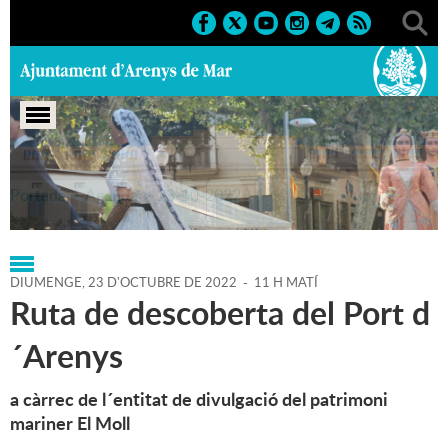
Portada
>
Agenda
>
23-10-2022
DIUMENGE,
23
D'
OCTUBRE
DE
2022
-
11 H MATÍ
Ruta de descoberta del Port d
´Arenys
a càrrec de l´entitat de divulgació del patrimoni
mariner El Moll