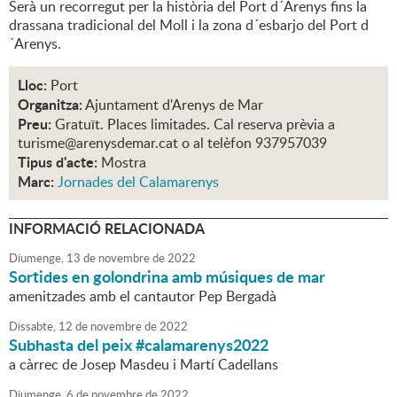
Serà un recorregut per la història del Port d´Arenys fins la
drassana tradicional del Moll i la zona d´esbarjo del Port d
´Arenys.
Lloc:
Port
Organitza:
Ajuntament d'Arenys de Mar
Preu:
Gratuït. Places limitades. Cal reserva prèvia a
turisme@arenysdemar.cat o al telèfon 937957039
Tipus d'acte:
Mostra
Marc:
Jornades del Calamarenys
INFORMACIÓ RELACIONADA
Diumenge,
13
de
novembre
de
2022
Sortides en golondrina amb músiques de mar
amenitzades amb el cantautor Pep Bergadà
Dissabte,
12
de
novembre
de
2022
Subhasta del peix #calamarenys2022
a càrrec de Josep Masdeu i Martí Cadellans
Diumenge,
6
de
novembre
de
2022