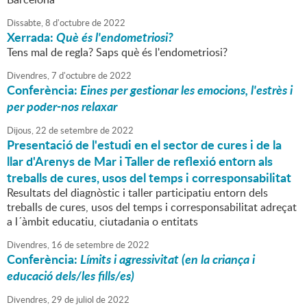
Dissabte,
8
d'
octubre
de
2022
Xerrada:
Què és l'endometriosi?
Tens mal de regla? Saps què és l'endometriosi?
Divendres,
7
d'
octubre
de
2022
Conferència:
Eines per gestionar les emocions, l'estrès i
per poder-nos relaxar
Dijous,
22
de
setembre
de
2022
Presentació de l'estudi en el sector de cures i de la
llar d'Arenys de Mar i Taller de reflexió entorn als
treballs de cures, usos del temps i corresponsabilitat
Resultats del diagnòstic i taller participatiu entorn dels
treballs de cures, usos del temps i corresponsabilitat adreçat
a l´àmbit educatiu, ciutadania o entitats
Divendres,
16
de
setembre
de
2022
Conferència:
Límits i agressivitat (en la criança i
educació dels/les fills/es)
Divendres,
29
de
juliol
de
2022