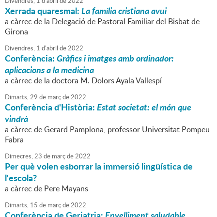
Divendres,
1
d'
abril
de
2022
Xerrada quaresmal:
La família cristiana avui
a càrrec de la Delegació de Pastoral Familiar del Bisbat de
Girona
Divendres,
1
d'
abril
de
2022
Conferència:
Gràfics i imatges amb ordinador:
aplicacions a la medicina
a càrrec de la doctora M. Dolors Ayala Vallespí
Dimarts,
29
de
març
de
2022
Conferència d'Història:
Estat societat: el món que
vindrà
a càrrec de Gerard Pamplona, professor Universitat Pompeu
Fabra
Dimecres,
23
de
març
de
2022
Per què volen esborrar la immersió lingüística de
l'escola?
a càrrec de Pere Mayans
Dimarts,
15
de
març
de
2022
Conferència de Geriatria:
Envelliment saludable.