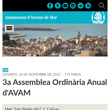
Portada
>
Agenda
>
26-11-
2022
>
Marcs
>
Culturals
>
2022
>
Conferències
DISSABTE,
26
DE
NOVEMBRE
DE
2022
-
7 H TARDA
3a Assemblea Ordinària Anual
d'AVAM
Lloc:
Sala Noble del C.C.Calisay