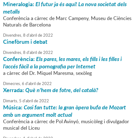
Mineralogia:
El futur ja és aquí! La nova societat dels
metalls
Conferència a càrrec de Marc Campeny, Museu de Ciències
Naturals de Barcelona
Divendres,
8
d'
abril
de
2022
Cinefòrum i debat
Divendres,
8
d'
abril
de
2022
Conferència:
Els pares, les mares, els fills i les filles i
l'accés fàcil a la pornografia per Internet
a càrrec del Dr. Miquel Maresma, sexòleg
Dimecres,
6
d'
abril
de
2022
Xerrada:
Què n'hem de fotre, del català?
Dimarts,
5
d'
abril
de
2022
Música:
Cosi fan tutte: la gran òpera bufa de Mozart
amb un argument molt actual
Conferència a càrrec de Pol Avinyó, musicòleg i divulgador
musical del Liceu