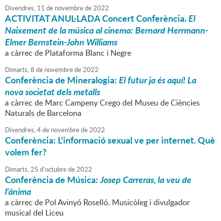
Divendres,
11
de
novembre
de
2022
ACTIVITAT ANUL·LADA Concert Conferència.
El
Naixement de la música al cinema: Bernard Herrmann-
Elmer Bernstein-John Williams
a càrrec de Plataforma Blanc i Negre
Dimarts,
8
de
novembre
de
2022
Conferència de Mineralogia:
El futur ja és aquí! La
nova societat dels metalls
a càrrec de Marc Campeny Crego del Museu de Ciències
Naturals de Barcelona
Divendres,
4
de
novembre
de
2022
Conferència: L'informació sexual ve per internet. Què
volem fer?
Dimarts,
25
d'
octubre
de
2022
Conferència de Música:
Josep Carreras, la veu de
l'ànima
a càrrec de Pol Avinyó Roselló. Musicòleg i divulgador
musical del Liceu