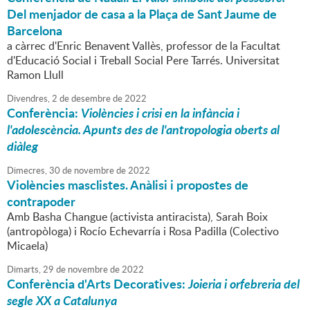
Del menjador de casa a la Plaça de Sant Jaume de
Barcelona
a càrrec d'Enric Benavent Vallès, professor de la Facultat
d'Educació Social i Treball Social Pere Tarrés. Universitat
Ramon Llull
Divendres,
2
de
desembre
de
2022
Conferència:
Violències i crisi en la infància i
l'adolescència. Apunts des de l'antropologia oberts al
diàleg
Dimecres,
30
de
novembre
de
2022
Violències masclistes. Anàlisi i propostes de
contrapoder
Amb Basha Changue (activista antiracista), Sarah Boix
(antropòloga) i Rocío Echevarría i Rosa Padilla (Colectivo
Micaela)
Dimarts,
29
de
novembre
de
2022
Conferència d'Arts Decoratives:
Joieria i orfebreria del
segle XX a Catalunya