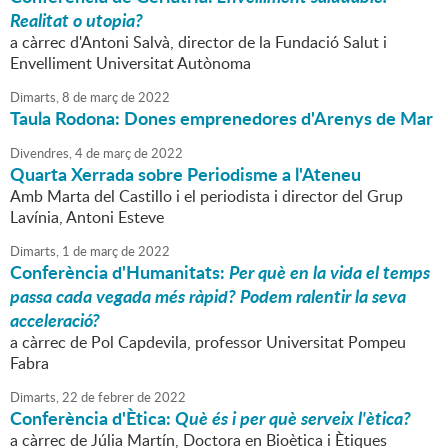
Realitat o utopia?
a càrrec d'Antoni Salvà, director de la Fundació Salut i
Envelliment Universitat Autònoma
Dimarts,
8
de
març
de
2022
Taula Rodona: Dones emprenedores d'Arenys de Mar
Divendres,
4
de
març
de
2022
Quarta Xerrada sobre Periodisme a l'Ateneu
Amb Marta del Castillo i el periodista i director del Grup
Lavínia, Antoni Esteve
Dimarts,
1
de
març
de
2022
Conferència d'Humanitats:
Per què en la vida el temps
passa cada vegada més ràpid? Podem ralentir la seva
acceleració?
a càrrec de Pol Capdevila, professor Universitat Pompeu
Fabra
Dimarts,
22
de
febrer
de
2022
Conferència d'Ètica:
Què és i per què serveix l'ètica?
a càrrec de Júlia Martín, Doctora en Bioètica i Ètiques