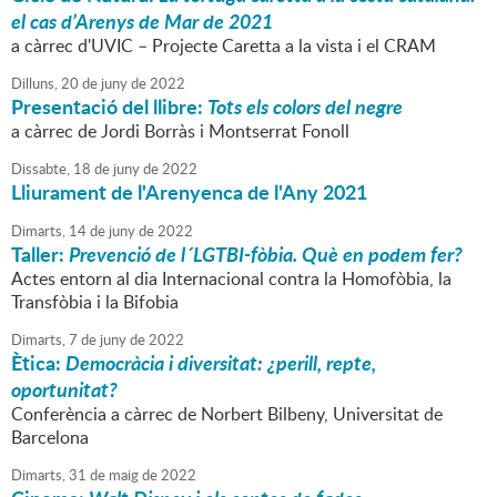
el cas d’Arenys de Mar de 2021
a càrrec d'UVIC – Projecte Caretta a la vista i el CRAM
Dilluns,
20
de
juny
de
2022
Presentació del llibre:
Tots els colors del negre
a càrrec de Jordi Borràs i Montserrat Fonoll
Dissabte,
18
de
juny
de
2022
Lliurament de l'Arenyenca de l'Any 2021
Dimarts,
14
de
juny
de
2022
Taller:
Prevenció de l´LGTBI-fòbia. Què en podem fer?
Actes entorn al dia Internacional contra la Homofòbia, la
Transfòbia i la Bifobia
Dimarts,
7
de
juny
de
2022
Ètica:
Democràcia i diversitat: ¿perill, repte,
oportunitat?
Conferència a càrrec de Norbert Bilbeny, Universitat de
Barcelona
Dimarts,
31
de
maig
de
2022