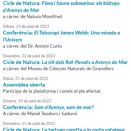
Cicle de Natura:
Flora i fauna submarina: els biòtops
d’Arenys de Mar
a càrrec de Natura Montfred
Dilluns,
25
de
juliol
de
2022
Conferència:
El Telescopi James Webb: Una mirada a
l'Univers
a càrrec del Dr. Antoni Curto
Divendres,
22
de
juliol
de
2022
Cicle de Natura:
La nit dels Rat-Penats a Arenys de Mar
a càrrec del Museu de Ciències Naturals de Granollers
Dijous,
21
de
juliol
de
2022
Assemblea oberta
Participa de la plataforma i coneix el pla afectat
Dimarts,
19
de
juliol
de
2022
Conferència:
Som d'Arenys, som de mar?
A càrrec de Manel Teodoro i Sadurní
Divendres,
15
de
juliol
de
2022
Cicle de Natura:
La tortuga caretta a la costa catalana: