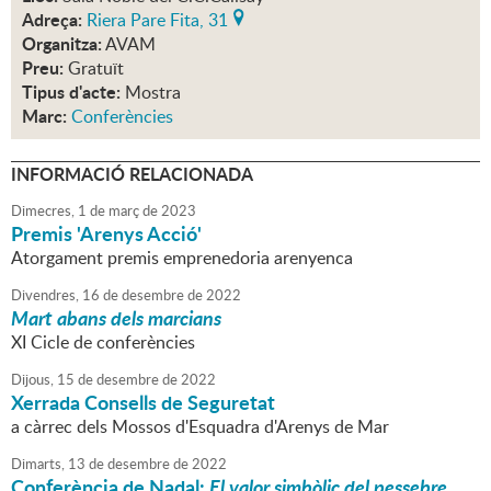
Adreça:
Riera Pare Fita, 31
Organitza:
AVAM
Preu:
Gratuït
Tipus d'acte:
Mostra
Marc:
Conferències
INFORMACIÓ RELACIONADA
Dimecres,
1
de
març
de
2023
Premis 'Arenys Acció'
Atorgament premis emprenedoria arenyenca
Divendres,
16
de
desembre
de
2022
Mart abans dels marcians
XI Cicle de conferències
Dijous,
15
de
desembre
de
2022
Xerrada Consells de Seguretat
a càrrec dels Mossos d'Esquadra d'Arenys de Mar
Dimarts,
13
de
desembre
de
2022
Conferència de Nadal:
El valor simbòlic del pessebre.