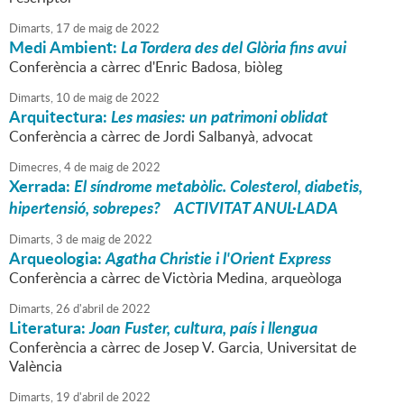
Dimarts,
17
de
maig
de
2022
Medi Ambient:
La Tordera des del Glòria fins avui
Conferència a càrrec d'Enric Badosa, biòleg
Dimarts,
10
de
maig
de
2022
Arquitectura:
Les masies: un patrimoni oblidat
Conferència a càrrec de Jordi Salbanyà, advocat
Dimecres,
4
de
maig
de
2022
Xerrada:
El síndrome metabòlic. Colesterol, diabetis,
hipertensió, sobrepes? ACTIVITAT ANUL·LADA
Dimarts,
3
de
maig
de
2022
Arqueologia:
Agatha Christie i l'Orient Express
Conferència a càrrec de Victòria Medina, arqueòloga
Dimarts,
26
d'
abril
de
2022
Literatura:
Joan Fuster, cultura, país i llengua
Conferència a càrrec de Josep V. Garcia, Universitat de
València
Dimarts,
19
d'
abril
de
2022