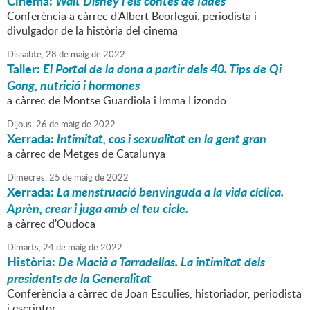
Cinema:
Walt Disney i els contes de fades
Conferència a càrrec d'Albert Beorlegui, periodista i
divulgador de la història del cinema
Dissabte,
28
de
maig
de
2022
Taller:
El Portal de la dona a partir dels 40. Tips de Qi
Gong, nutrició i hormones
a càrrec de Montse Guardiola i Imma Lizondo
Dijous,
26
de
maig
de
2022
Xerrada:
Intimitat, cos i sexualitat en la gent gran
a càrrec de Metges de Catalunya
Dimecres,
25
de
maig
de
2022
Xerrada:
La menstruació benvinguda a la vida cíclica.
Aprèn, crear i juga amb el teu cicle.
a càrrec d'Oudoca
Dimarts,
24
de
maig
de
2022
Història:
De Macià a Tarradellas. La intimitat dels
presidents de la Generalitat
Conferència a càrrec de Joan Esculies, historiador, periodista
i escriptor