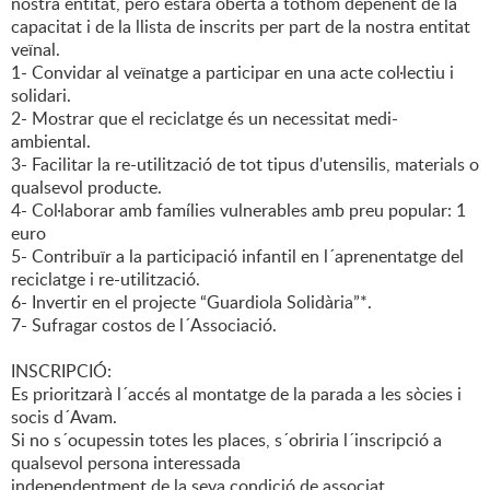
nostra entitat, però estarà oberta a tothom depenent de la
capacitat i de la llista de inscrits per part de la nostra entitat
veïnal.
1- Convidar al veïnatge a participar en una acte col·lectiu i
solidari.
2- Mostrar que el reciclatge és un necessitat medi-
ambiental.
3- Facilitar la re-utilització de tot tipus d'utensilis, materials o
qualsevol producte.
4- Col·laborar amb famílies vulnerables amb preu popular: 1
euro
5- Contribuïr a la participació infantil en l´aprenentatge del
reciclatge i re-utilització.
6- Invertir en el projecte “Guardiola Solidària”*.
7- Sufragar costos de l´Associació.
INSCRIPCIÓ:
Es prioritzarà l´accés al montatge de la parada a les sòcies i
socis d´Avam.
Si no s´ocupessin totes les places, s´obriria l´inscripció a
qualsevol persona interessada
independentment de la seva condició de associat.