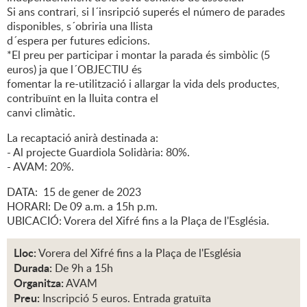
Si ans contrari, si l´insripció superés el número de parades
disponibles, s´obriria una llista
d´espera per futures edicions.
*El preu per participar i montar la parada és simbòlic (5
euros) ja que l´OBJECTIU és
fomentar la re-utilització i allargar la vida dels productes,
contribuïnt en la lluita contra el
canvi climàtic.
La recaptació anirà destinada a:
- Al projecte Guardiola Solidària: 80%.
- AVAM: 20%.
DATA: 15 de gener de 2023
HORARI: De 09 a.m. a 15h p.m.
UBICACIÓ: Vorera del Xifré fins a la Plaça de l'Església.
Lloc:
Vorera del Xifré fins a la Plaça de l'Església
Durada:
De 9h a 15h
Organitza:
AVAM
Preu:
Inscripció 5 euros. Entrada gratuïta