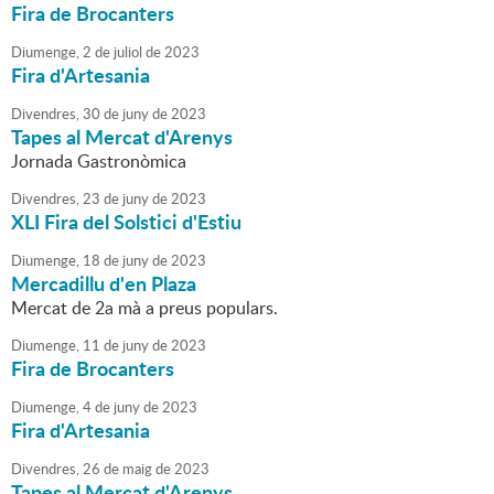
Fira de Brocanters
Diumenge,
2
de
juliol
de
2023
Fira d'Artesania
Divendres,
30
de
juny
de
2023
Tapes al Mercat d'Arenys
Jornada Gastronòmica
Divendres,
23
de
juny
de
2023
XLI Fira del Solstici d'Estiu
Diumenge,
18
de
juny
de
2023
Mercadillu d'en Plaza
Mercat de 2a mà a preus populars.
Diumenge,
11
de
juny
de
2023
Fira de Brocanters
Diumenge,
4
de
juny
de
2023
Fira d'Artesania
Divendres,
26
de
maig
de
2023
Tapes al Mercat d'Arenys