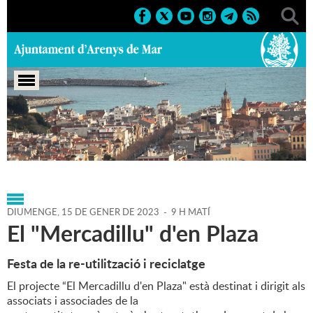
Portada
>
Agenda
>
15-01-
2023
>
Marcs
>
Culturals
>
2023
>
Fires
DIUMENGE,
15
DE
GENER
DE
2023
-
9 H MATÍ
El "Mercadillu" d'en Plaza
Festa de la re-utilització i reciclatge
El projecte “El Mercadillu d'en Plaza" està destinat i dirigit als
associats i associades de la