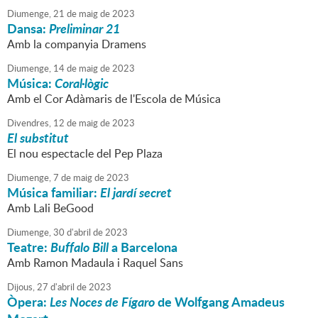
Diumenge,
21
de
maig
de
2023
Dansa:
Preliminar 21
Amb la companyia Dramens
Diumenge,
14
de
maig
de
2023
Música:
Coral·lògic
Amb el Cor Adàmaris de l'Escola de Música
Divendres,
12
de
maig
de
2023
El substitut
El nou espectacle del Pep Plaza
Diumenge,
7
de
maig
de
2023
Música familiar:
El jardí secret
Amb Lali BeGood
Diumenge,
30
d'
abril
de
2023
Teatre:
Buffalo Bill
a Barcelona
Amb Ramon Madaula i Raquel Sans
Dijous,
27
d'
abril
de
2023
Òpera:
Les Noces de Fígaro
de Wolfgang Amadeus