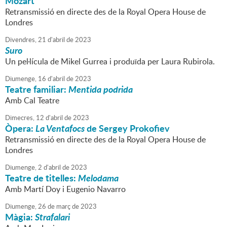
Mozart
Retransmissió en directe des de la Royal Opera House de
Londres
Divendres,
21
d'
abril
de
2023
Suro
Un pel·lícula de Mikel Gurrea i produïda per Laura Rubirola.
Diumenge,
16
d'
abril
de
2023
Teatre familiar:
Mentida podrida
Amb Cal Teatre
Dimecres,
12
d'
abril
de
2023
Òpera:
La Ventafocs
de Sergey Prokofiev
Retransmissió en directe des de la Royal Opera House de
Londres
Diumenge,
2
d'
abril
de
2023
Teatre de titelles:
Melodama
Amb Martí Doy i Eugenio Navarro
Diumenge,
26
de
març
de
2023
Màgia:
Strafalari