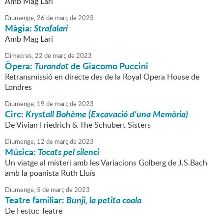
Amb Mag Lari
Diumenge,
26
de
març
de
2023
Màgia:
Strafalari
Amb Mag Lari
Dimecres,
22
de
març
de
2023
Òpera:
Turandot
de Giacomo Puccini
Retransmissió en directe des de la Royal Opera House de
Londres
Diumenge,
19
de
març
de
2023
Circ:
Krystall Bohème (Excavació d'una Memòria)
De Vivian Friedrich & The Schubert Sisters
Diumenge,
12
de
març
de
2023
Música:
Tocats pel silenci
Un viatge al misteri amb les Variacions Golberg de J.S.Bach
amb la poanista Ruth Lluís
Diumenge,
5
de
març
de
2023
Teatre familiar:
Bunji, la petita coala
De Festuc Teatre