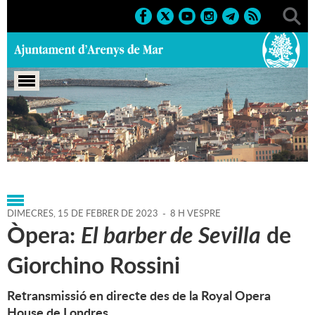
Portada
>
Agenda
>
15-02-2023
>
Marcs
>
2023
>
1r
semestre Teatre Principal
DIMECRES,
15
DE
FEBRER
DE
2023
-
8 H VESPRE
Òpera:
El barber de Sevilla
de
Giorchino Rossini
Retransmissió en directe des de la Royal Opera
House de Londres