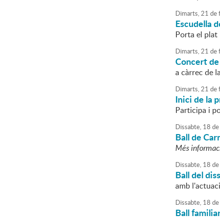
Dimarts,
21
de
Escudella d
Porta el plat 
Dimarts,
21
de
Concert de
a càrrec de 
Dimarts,
21
de
Inici de la
Participa i po
Dissabte,
18
de
Ball de Car
Més informac
Dissabte,
18
de
Ball del dis
amb l'actuac
Dissabte,
18
de
Ball famili