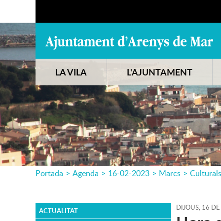
LA VILA
L'AJUNTAMENT
Portada
>
Agenda
>
16-02-2023
>
Marcs
>
Cultural
DIJOUS,
16
DE
ACTUALITAT