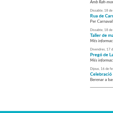
Amb Rah-mon 
Dissabte,
18
de
Rua de Car
Per Carnaval.
Dissabte,
18
de
Taller de m
Més informac
Divendres,
17
d
Pregó de L
Més informac
Dijous,
16
de
fe
Celebració 
Berenar a bas