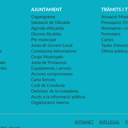
AJUNTAMENT
TRÀMITS I 
Organigrama
Actuació Muni
Salutació de l'Alcalde
Pressupost 2
Agenda d'Alcaldia
Normativa i o
Decrets Alcaldia
Formularis
Ple municipal
Cursos
s
Junta de Govern Local
Tauler d'anunci
s
Comissions Informatives
Oferta pública
Grups Municipals
als
Junta de Portaveus
viles
Equipaments i serveis
Accions compromeses
Carta Serveis
Codi de Conducta
Defensor de la ciutadania
Accés a la informació pública
Organització interna
INTRANET
AVÍS LEGAL
P