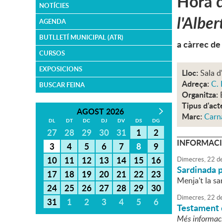
Hora d
NOTÍCIES
l'Alber
AGENDA
BUTLLETÍ MUNICIPAL (ATR)
a càrrec de
CURSOS
EXPOSICIONS
Lloc:
Sala d
Adreça:
C. 
BUSCAR FEINA
Organitza:
Tipus d'act
AGOST 2026
Marc:
Carn
DL
DT
DC
DJ
DV
DS
DG
27
28
29
30
31
1
2
INFORMACI
3
4
5
6
7
8
9
10
11
12
13
14
15
16
Dimecres,
22
d
Sardinada 
17
18
19
20
21
22
23
Menja't la sa
24
25
26
27
28
29
30
Dimecres,
22
d
31
1
2
3
4
5
6
Testament 
Més informac