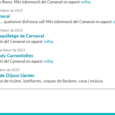
Roma. Més informació del Carnaval en aquest
enllaç
febrer
de
2023
naval
.. qualsevol disfressa val!
Més informació del Carnaval en aquest
e
febrer
de
2023
aquillatge de Carnaval
ió del Carnaval en aquest
enllaç
e
febrer
de
2023
ady Carnestoltes
ió del Carnaval en aquest
enllaç
brer
de
2023
de Dijous Llarder
e de truites, botifarres, coques de llardons, cava i música