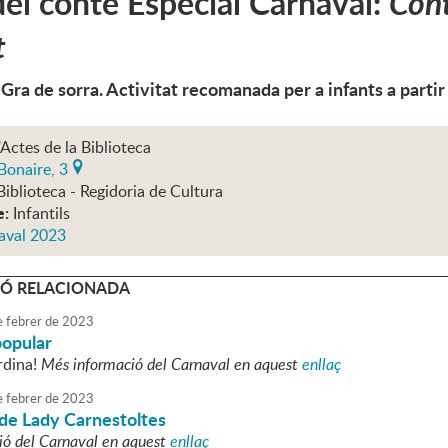
el conte Especial Carnaval:
Cont
t
 Gra de sorra. Activitat recomanada per a infants a partir
'Actes de la Biblioteca
Bonaire, 3
Biblioteca - Regidoria de Cultura
e:
Infantils
aval 2023
Ó RELACIONADA
e
febrer
de
2023
popular
rdina!
Més informació del Carnaval en aquest
enllaç
e
febrer
de
2023
de Lady Carnestoltes
ió del Carnaval en aquest
enllaç