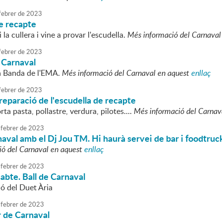
febrer
de
2023
e recapte
i la cullera i vine a provar l'escudella.
Més informació del Carnaval
febrer
de
2023
 Carnaval
la Banda de l'EMA.
Més informació del Carnaval en aquest
enllaç
febrer
de
2023
 preparació de l'escudella de recapte
rta pasta, pollastre, verdura, pilotes....
Més informació del Carnav
febrer
de
2023
naval amb el Dj Jou TM. Hi haurà servei de bar i foodtruc
ió del Carnaval en aquest
enllaç
febrer
de
2023
sabte. Ball de Carnaval
ió del Duet Ària
febrer
de
2023
ar de Carnaval