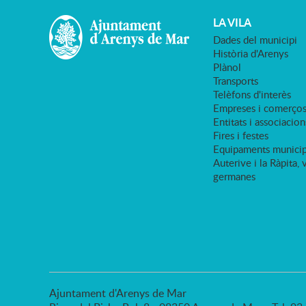
LA VILA
Dades del municipi
Història d'Arenys
Plànol
Transports
Telèfons d'interès
Empreses i comerço
Entitats i associacion
Fires i festes
Equipaments municip
Auterive i la Ràpita, 
germanes
Ajuntament d'Arenys de Mar