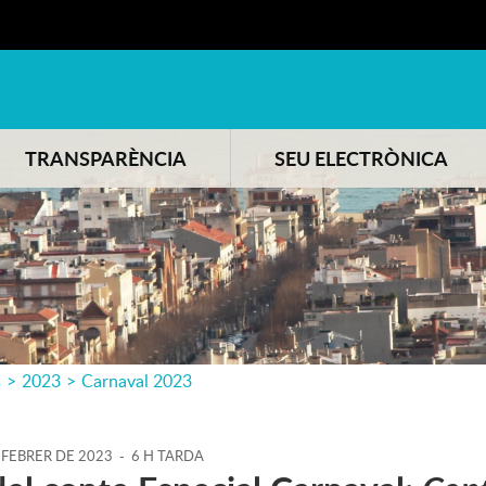
TRANSPARÈNCIA
SEU ELECTRÒNICA
s
>
2023
>
Carnaval 2023
FEBRER
DE
2023
-
6 H TARDA