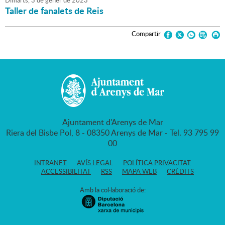
Dimarts,
3
de
gener
de
2023
Taller de fanalets de Reis
Compartir
Ajuntament d'Arenys de Mar
Riera del Bisbe Pol, 8 - 08350 Arenys de Mar - Tel. 93 795 99
00
INTRANET
AVÍS LEGAL
POLÍTICA PRIVACITAT
ACCESSIBILITAT
RSS
MAPA WEB
CRÈDITS
Amb la col·laboració de: