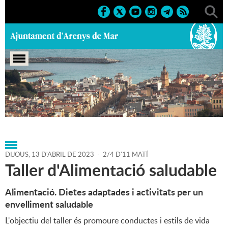
Portada
>
Agenda
>
13-04-
2023
>
Marcs
>
Culturals
>
2023
>
Cursos i tallers
DIJOUS,
13
D'
ABRIL
DE
2023
-
2/4 D'11 MATÍ
Taller d'Alimentació saludable
Alimentació. Dietes adaptades i activitats per un
envelliment saludable
L'objectiu del taller és promoure conductes i estils de vida