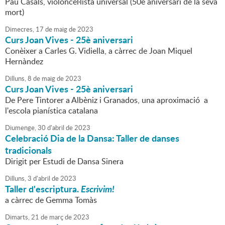
Pau Casals, violoncel·lista universal (50è aniversari de la seva
mort)
Dimecres,
17
de
maig
de
2023
Curs Joan Vives - 25è aniversari
Conèixer a Carles G. Vidiella, a càrrec de Joan Miquel
Hernàndez
Dilluns,
8
de
maig
de
2023
Curs Joan Vives - 25è aniversari
De Pere Tintorer a Albèniz i Granados, una aproximació a
l'escola pianística catalana
Diumenge,
30
d'
abril
de
2023
Celebració Dia de la Dansa: Taller de danses
tradicionals
Dirigit per Estudi de Dansa Sinera
Dilluns,
3
d'
abril
de
2023
Taller d'escriptura.
Escrivim!
a càrrec de Gemma Tomàs
Dimarts,
21
de
març
de
2023