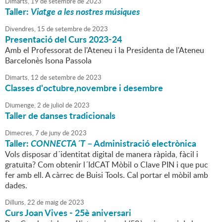
Dimarts,
19
de
setembre
de
2023
Taller:
Viatge a les nostres músiques
Divendres,
15
de
setembre
de
2023
Presentació del Curs 2023-24
Amb el Professorat de l'Ateneu i la Presidenta de l'Ateneu
Barcelonès Isona Passola
Dimarts,
12
de
setembre
de
2023
Classes d'octubre,novembre i desembre
Diumenge,
2
de
juliol
de
2023
Taller de danses tradicionals
Dimecres,
7
de
juny
de
2023
Taller:
CONNECTA´T
– Administració electrònica
Vols disposar d´identitat digital de manera ràpida, fàcil i
gratuïta? Com obtenir l´IdCAT Mòbil o Clave PIN i que puc
fer amb ell. A càrrec de Buisi Tools. Cal portar el mòbil amb
dades.
Dilluns,
22
de
maig
de
2023
Curs Joan Vives - 25è aniversari