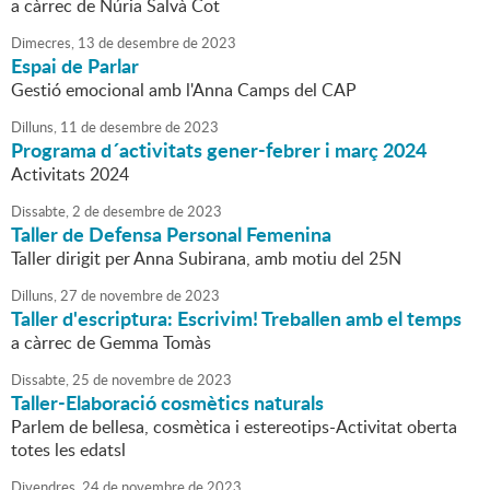
a càrrec de Núria Salvà Cot
Dimecres,
13
de
desembre
de
2023
Espai de Parlar
Gestió emocional amb l'Anna Camps del CAP
Dilluns,
11
de
desembre
de
2023
Programa d´activitats gener-febrer i març 2024
Activitats 2024
Dissabte,
2
de
desembre
de
2023
Taller de Defensa Personal Femenina
Taller dirigit per Anna Subirana, amb motiu del 25N
Dilluns,
27
de
novembre
de
2023
Taller d'escriptura: Escrivim! Treballen amb el temps
a càrrec de Gemma Tomàs
Dissabte,
25
de
novembre
de
2023
Taller-Elaboració cosmètics naturals
Parlem de bellesa, cosmètica i estereotips-Activitat oberta
totes les edatsl
Divendres,
24
de
novembre
de
2023