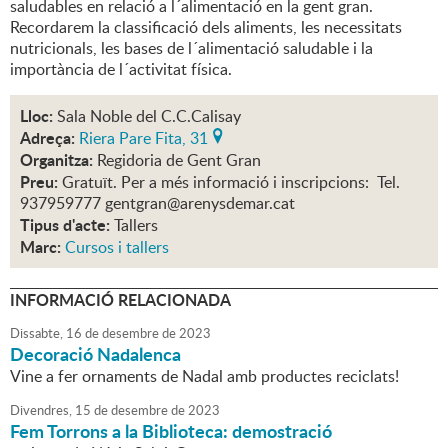
saludables en relació a l´alimentació en la gent gran.
Recordarem la classificació dels aliments, les necessitats
nutricionals, les bases de l´alimentació saludable i la
importància de l´activitat física.
Lloc:
Sala Noble del C.C.Calisay
Adreça:
Riera Pare Fita, 31
Organitza:
Regidoria de Gent Gran
Preu:
Gratuït. Per a més informació i inscripcions: Tel.
937959777 gentgran@arenysdemar.cat
Tipus d'acte:
Tallers
Marc:
Cursos i tallers
INFORMACIÓ RELACIONADA
Dissabte,
16
de
desembre
de
2023
Decoració Nadalenca
Vine a fer ornaments de Nadal amb productes reciclats!
Divendres,
15
de
desembre
de
2023
Fem Torrons a la Biblioteca: demostració