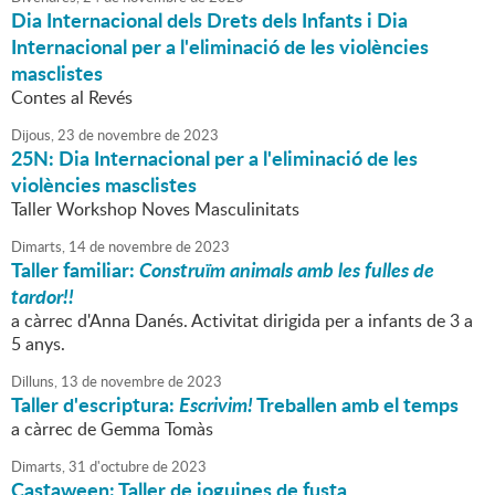
Dia Internacional dels Drets dels Infants i Dia
Internacional per a l'eliminació de les violències
masclistes
Contes al Revés
Dijous,
23
de
novembre
de
2023
25N: Dia Internacional per a l'eliminació de les
violències masclistes
Taller Workshop Noves Masculinitats
Dimarts,
14
de
novembre
de
2023
Taller familiar:
Construïm animals amb les fulles de
tardor!!
a càrrec d'Anna Danés. Activitat dirigida per a infants de 3 a
5 anys.
Dilluns,
13
de
novembre
de
2023
Taller d'escriptura:
Escrivim!
Treballen amb el temps
a càrrec de Gemma Tomàs
Dimarts,
31
d'
octubre
de
2023
Castaween: Taller de joguines de fusta