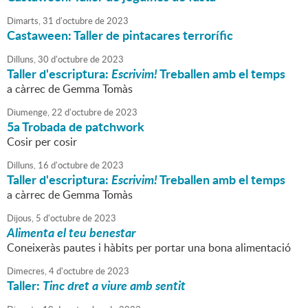
Dimarts,
31
d'
octubre
de
2023
Castaween: Taller de pintacares terrorífic
Dilluns,
30
d'
octubre
de
2023
Taller d'escriptura:
Escrivim!
Treballen amb el temps
a càrrec de Gemma Tomàs
Diumenge,
22
d'
octubre
de
2023
5a Trobada de patchwork
Cosir per cosir
Dilluns,
16
d'
octubre
de
2023
Taller d'escriptura:
Escrivim!
Treballen amb el temps
a càrrec de Gemma Tomàs
Dijous,
5
d'
octubre
de
2023
Alimenta el teu benestar
Coneixeràs pautes i hàbits per portar una bona alimentació
Dimecres,
4
d'
octubre
de
2023
Taller:
Tinc dret a viure amb sentit