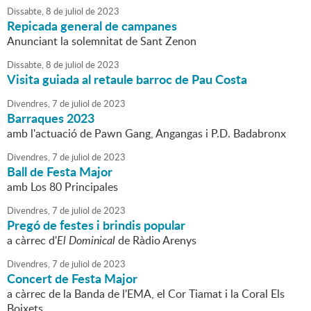
Dissabte,
8
de
juliol
de
2023
Repicada general de campanes
Anunciant la solemnitat de Sant Zenon
Dissabte,
8
de
juliol
de
2023
Visita guiada al retaule barroc de Pau Costa
Divendres,
7
de
juliol
de
2023
Barraques 2023
amb l'actuació de Pawn Gang, Angangas i P.D. Badabronx
Divendres,
7
de
juliol
de
2023
Ball de Festa Major
amb Los 80 Principales
Divendres,
7
de
juliol
de
2023
Pregó de festes i brindis popular
a càrrec d'
El Dominical
de Ràdio Arenys
Divendres,
7
de
juliol
de
2023
Concert de Festa Major
a càrrec de la Banda de l'EMA, el Cor Tiamat i la Coral Els
Boixets