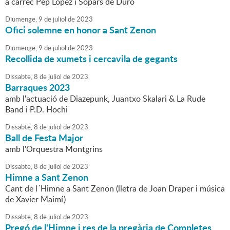
a càrrec Pep López i Sopars de Duro
Diumenge,
9
de
juliol
de
2023
Ofici solemne en honor a Sant Zenon
Diumenge,
9
de
juliol
de
2023
Recollida de xumets i cercavila de gegants
Dissabte,
8
de
juliol
de
2023
Barraques 2023
amb l'actuació de Diazepunk, Juantxo Skalari & La Rude
Band i P.D. Hochi
Dissabte,
8
de
juliol
de
2023
Ball de Festa Major
amb l'Orquestra Montgrins
Dissabte,
8
de
juliol
de
2023
Himne a Sant Zenon
Cant de l´Himne a Sant Zenon (lletra de Joan Draper i música
de Xavier Maimí)
Dissabte,
8
de
juliol
de
2023
Pregó de l'Himne i res de la pregària de Completes