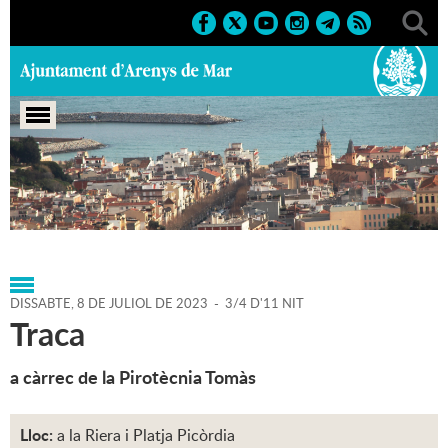
Portada
>
Agenda
>
08-07-
2023
>
Marcs
>
Culturals
>
2023
>
Sant Zenon
DISSABTE,
8
DE
JULIOL
DE
2023
-
3/4 D'11 NIT
Traca
a càrrec de la Pirotècnia Tomàs
Lloc:
a la Riera i Platja Picòrdia