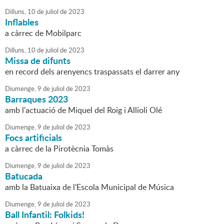
Dilluns,
10
de
juliol
de
2023
Inflables
a càrrec de Mobilparc
Dilluns,
10
de
juliol
de
2023
Missa de difunts
en record dels arenyencs traspassats el darrer any
Diumenge,
9
de
juliol
de
2023
Barraques 2023
amb l'actuació de Miquel del Roig i Allioli Olé
Diumenge,
9
de
juliol
de
2023
Focs artificials
a càrrec de la Pirotècnia Tomàs
Diumenge,
9
de
juliol
de
2023
Batucada
amb la Batuaixa de l'Escola Municipal de Música
Diumenge,
9
de
juliol
de
2023
Ball Infantil: Folkids!