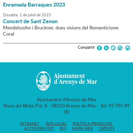
Enramada Barraques 2023
Dissabte,
1
de
juliol
de
2023
Concert de Sant Zenon
Mendelssohn i Bruckner, dues visions del Romanticisme
Coral
Compartir
Ajuntament d'Arenys de Mar
Riera del Bisbe Pol, 8 - 08350 Arenys de Mar - Tel. 93 795 99
00
INTRANET
AVÍS LEGAL
POLÍTICA PRIVACITAT
ACCESSIBILITAT
RSS
MAPA WEB
CRÈDITS