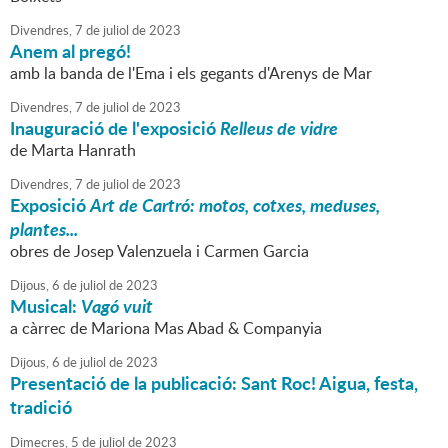
Divendres,
7
de
juliol
de
2023
Anem al pregó!
amb la banda de l'Ema i els gegants d'Arenys de Mar
Divendres,
7
de
juliol
de
2023
Inauguració de l'exposició
Relleus de vidre
de Marta Hanrath
Divendres,
7
de
juliol
de
2023
Exposició
Art de Cartró: motos, cotxes, meduses,
plantes...
obres de Josep Valenzuela i Carmen Garcia
Dijous,
6
de
juliol
de
2023
Musical:
Vagó vuit
a càrrec de Mariona Mas Abad & Companyia
Dijous,
6
de
juliol
de
2023
Presentació de la publicació: Sant Roc! Aigua, festa,
tradició
Dimecres,
5
de
juliol
de
2023