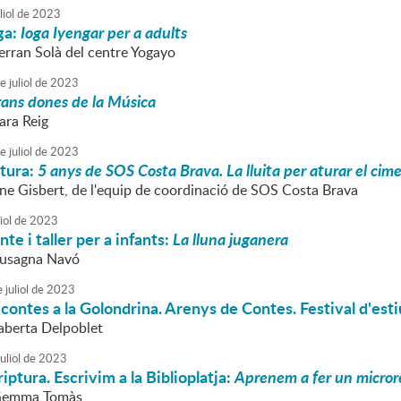
liol
de
2023
oga:
Ioga Iyengar per a adults
erran Solà del centre Yogayo
e
juliol
de
2023
ans dones de la Música
ara Reig
e
juliol
de
2023
atura:
5 anys de SOS Costa Brava. La lluita per aturar el cim
rene Gisbert, de l'equip de coordinació de SOS Costa Brava
iol
de
2023
te i taller per a infants:
La lluna juganera
Susagna Navó
e
juliol
de
2023
 contes a la Golondrina. Arenys de Contes. Festival d'est
aberta Delpoblet
uliol
de
2023
riptura. Escrivim a la Biblioplatja:
Aprenem a fer un micror
 Gemma Tomàs