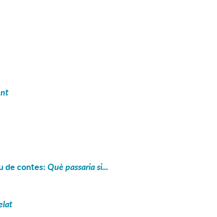
ent
iu de contes:
Què passaria si...
elat