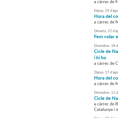
a càrrec de F
Dijous,
24
d'
ago
Hora del con
a càrrec de
Dimarts,
22
d'
a
Fem volar e
Divendres,
18
d
Cicle de N
i hi ha
a càrrec de 
Dijous,
17
d'
ago
Hora del con
a càrrec de 
Divendres,
11
d
Cicle de N
a càrrec de R
Catalunya i 