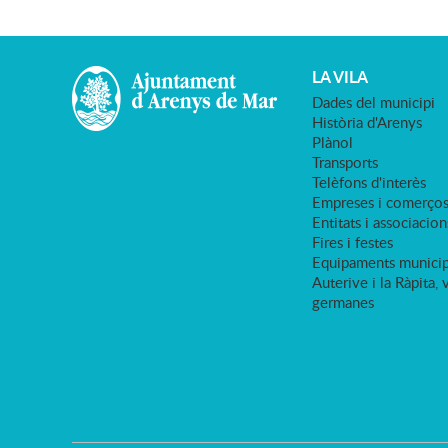
LA VILA
Dades del municipi
Història d'Arenys
Plànol
Transports
Telèfons d'interès
Empreses i comerço
Entitats i associacion
Fires i festes
Equipaments municip
Auterive i la Ràpita, 
germanes