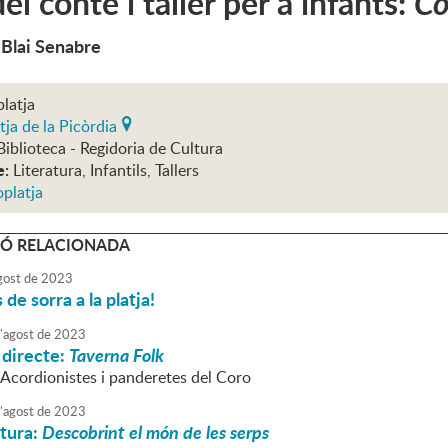
el conte i taller per a infants:
Co
 Blai Senabre
platja
tja de la Picòrdia
Biblioteca - Regidoria de Cultura
e:
Literatura, Infantils, Tallers
oplatja
Ó RELACIONADA
gost
de
2023
de sorra a la platja!
'
agost
de
2023
 directe:
Taverna Folk
 Acordionistes i panderetes del Coro
'
agost
de
2023
atura:
Descobrint el món de les serps