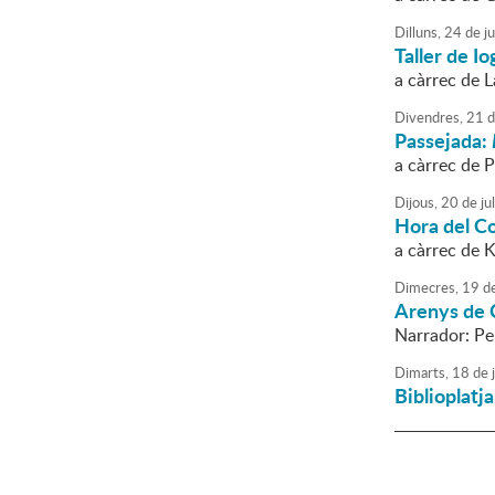
Dilluns,
24
de
ju
Taller de Io
a càrrec de 
Divendres,
21
d
Passejada:
a càrrec de P
Dijous,
20
de
jul
Hora del C
a càrrec de 
Dimecres,
19
d
Arenys de C
Narrador: P
Dimarts,
18
de
j
Biblioplatj