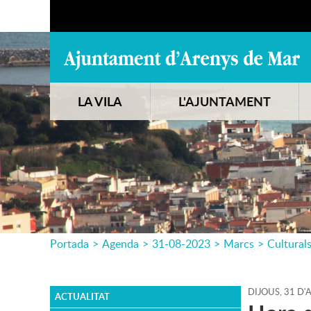
LA VILA
L'AJUNTAMENT
Portada
>
Agenda
>
31-08-2023
>
Marcs
>
Cultural
DIJOUS,
31
D'
ACTUALITAT