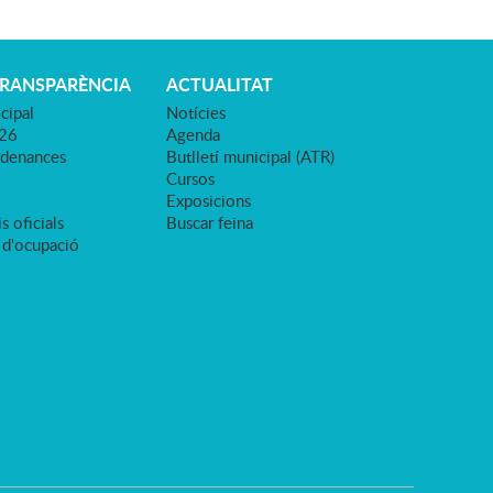
TRANSPARÈNCIA
ACTUALITAT
cipal
Notícies
026
Agenda
rdenances
Butlletí municipal (ATR)
Cursos
Exposicions
s oficials
Buscar feina
 d'ocupació