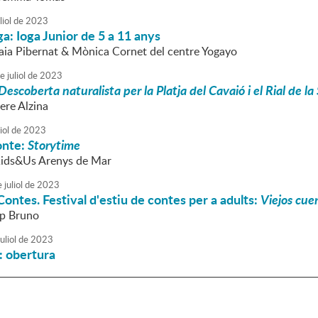
liol
de
2023
ga: Ioga Junior de 5 a 11 anys
Laia Pibernat & Mònica Cornet del centre Yogayo
e
juliol
de
2023
Descoberta naturalista per la Platja del Cavaió i el Rial de la
ere Alzina
iol
de
2023
onte:
Storytime
Kids&Us Arenys de Mar
e
juliol
de
2023
ontes. Festival d'estiu de contes per a adults:
Viejos cue
ep Bruno
uliol
de
2023
a: obertura