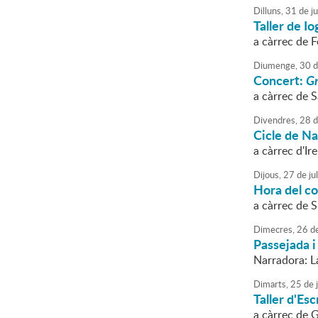
Dilluns,
31
de
ju
Taller de I
a càrrec de F
Diumenge,
30
d
Concert:
Gr
a càrrec de S
Divendres,
28
d
Cicle de N
a càrrec d'I
Dijous,
27
de
jul
Hora del con
a càrrec de 
Dimecres,
26
d
Passejada i
Narradora: L
Dimarts,
25
de
j
Taller d'Esc
a càrrec de