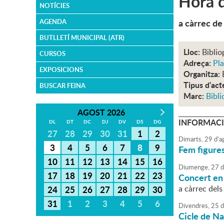
Hora d
NOTÍCIES
a càrrec de
AGENDA
BUTLLETÍ MUNICIPAL (ATR)
Lloc:
Biblio
CURSOS
Adreça:
Pla
EXPOSICIONS
Organitza:
Tipus d'act
BUSCAR FEINA
Marc:
Bibli
AGOST 2026
INFORMACI
DL
DT
DC
DJ
DV
DS
DG
27
28
29
30
31
1
2
Dimarts,
29
d'
a
3
4
5
6
7
8
9
Fem figures 
10
11
12
13
14
15
16
Diumenge,
27
d
17
18
19
20
21
22
23
Concert en
a càrrec dels
24
25
26
27
28
29
30
31
1
2
3
4
5
6
Divendres,
25
d
Cicle de N