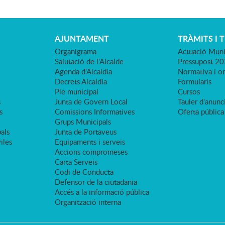
AJUNTAMENT
TRÀMITS I 
Organigrama
Actuació Muni
Salutació de l'Alcalde
Pressupost 2
Agenda d'Alcaldia
Normativa i o
Decrets Alcaldia
Formularis
Ple municipal
Cursos
s
Junta de Govern Local
Tauler d'anunci
s
Comissions Informatives
Oferta pública
Grups Municipals
als
Junta de Portaveus
viles
Equipaments i serveis
Accions compromeses
Carta Serveis
Codi de Conducta
Defensor de la ciutadania
Accés a la informació pública
Organització interna