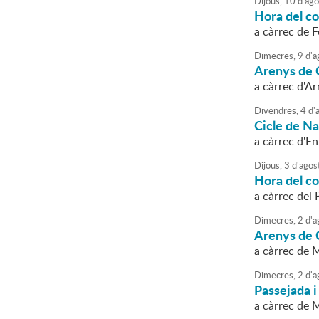
Dijous,
10
d'
ago
Hora del con
a càrrec de 
Dimecres,
9
d'
a
Arenys de C
a càrrec d'A
Divendres,
4
d'
Cicle de N
a càrrec d'E
Dijous,
3
d'
agos
Hora del con
a càrrec del
Dimecres,
2
d'
a
Arenys de C
a càrrec de 
Dimecres,
2
d'
a
Passejada i
a càrrec de 