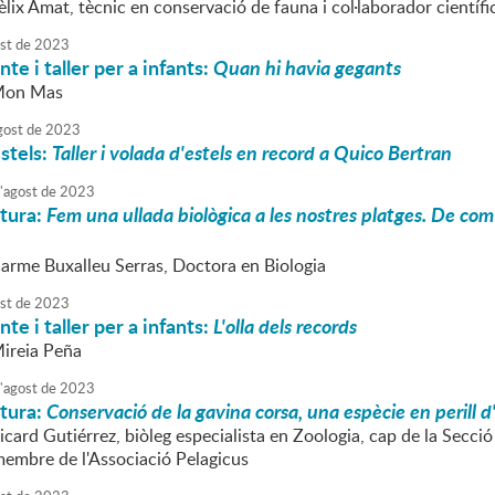
èlix Amat, tècnic en conservació de fauna i col·laborador cientí
st
de
2023
te i taller per a infants:
Quan hi havia gegants
 Mon Mas
gost
de
2023
stels:
Taller i volada d'estels en record a Quico Bertran
'
agost
de
2023
atura:
Fem una ullada biològica a les nostres platges. De com 
Carme Buxalleu Serras, Doctora en Biologia
st
de
2023
te i taller per a infants:
L'olla dels records
Mireia Peña
'
agost
de
2023
atura:
Conservació de la gavina corsa, una espècie en perill d
icard Gutiérrez, biòleg especialista en Zoologia, cap de la Secci
membre de l'Associació Pelagicus