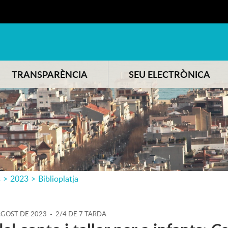
TRANSPARÈNCIA
SEU ELECTRÒNICA
s
>
2023
>
Biblioplatja
AGOST
DE
2023
-
2/4 DE 7 TARDA