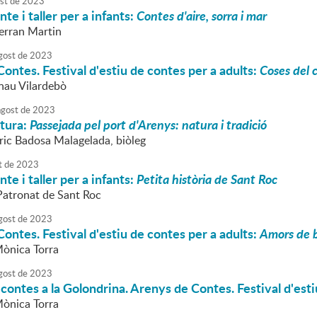
st
de
2023
te i taller per a infants:
Contes d'aire, sorra i mar
Ferran Martin
gost
de
2023
ontes. Festival d'estiu de contes per a adults:
Coses del c
rnau Vilardebò
agost
de
2023
atura:
Passejada pel port d'Arenys: natura i tradició
nric Badosa Malagelada, biòleg
t
de
2023
te i taller per a infants:
Petita història de Sant Roc
 Patronat de Sant Roc
gost
de
2023
ontes. Festival d'estiu de contes per a adults:
Amors de 
Mònica Torra
gost
de
2023
 contes a la Golondrina. Arenys de Contes. Festival d'esti
Mònica Torra