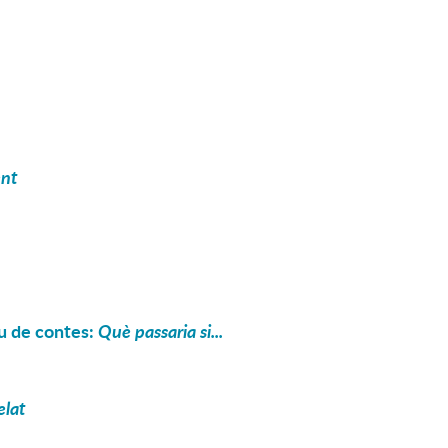
ent
iu de contes:
Què passaria si...
elat