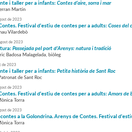
te i taller per a infants:
Contes d'aire, sorra i mar
Ferran Martin
gost
de
2023
ontes. Festival d'estiu de contes per a adults:
Coses del c
rnau Vilardebò
agost
de
2023
atura:
Passejada pel port d'Arenys: natura i tradició
nric Badosa Malagelada, biòleg
t
de
2023
te i taller per a infants:
Petita història de Sant Roc
 Patronat de Sant Roc
gost
de
2023
ontes. Festival d'estiu de contes per a adults:
Amors de 
Mònica Torra
gost
de
2023
 contes a la Golondrina. Arenys de Contes. Festival d'esti
Mònica Torra