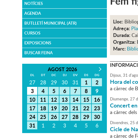
Fem fi
NOTÍCIES
AGENDA
Lloc:
Biblio
BUTLLETÍ MUNICIPAL (ATR)
Adreça:
Pla
CURSOS
Durada:
Cal
Organitza:
EXPOSICIONS
Marc:
Bibli
BUSCAR FEINA
INFORMACI
AGOST 2026
Dijous,
31
d'
ago
DL
DT
DC
DJ
DV
DS
DG
Hora del con
27
28
29
30
31
1
2
a càrrec de B
3
4
5
6
7
8
9
10
11
12
13
14
15
16
Diumenge,
27
d
Concert en
17
18
19
20
21
22
23
a càrrec dels
24
25
26
27
28
29
30
Divendres,
25
d
31
1
2
3
4
5
6
Cicle de N
a càrrec de F