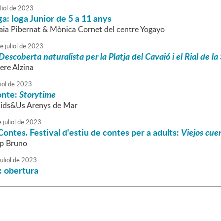
liol
de
2023
ga: Ioga Junior de 5 a 11 anys
Laia Pibernat & Mònica Cornet del centre Yogayo
e
juliol
de
2023
Descoberta naturalista per la Platja del Cavaió i el Rial de la
ere Alzina
iol
de
2023
onte:
Storytime
Kids&Us Arenys de Mar
e
juliol
de
2023
ontes. Festival d'estiu de contes per a adults:
Viejos cue
ep Bruno
uliol
de
2023
a: obertura