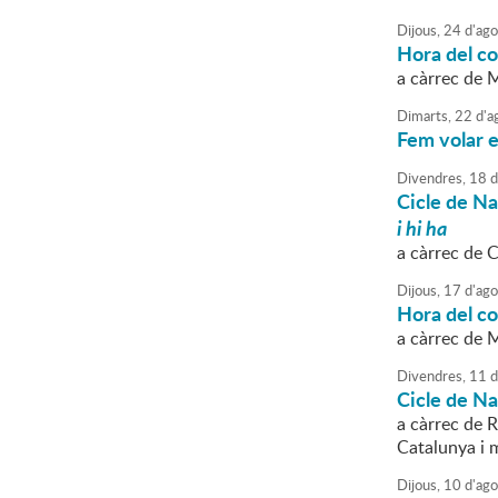
Dijous,
24
d'
ago
Hora del con
a càrrec de
Dimarts,
22
d'
a
Fem volar e
Divendres,
18
d
Cicle de N
i hi ha
a càrrec de 
Dijous,
17
d'
ago
Hora del con
a càrrec de 
Divendres,
11
d
Cicle de N
a càrrec de R
Catalunya i 
Dijous,
10
d'
ago