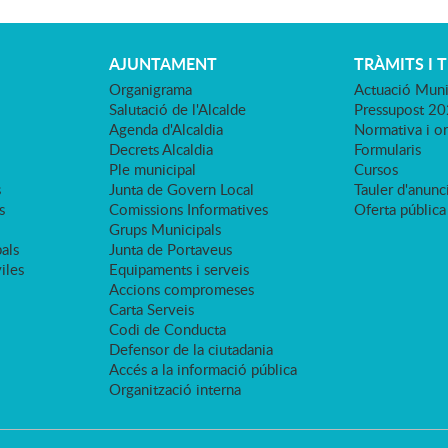
AJUNTAMENT
TRÀMITS I 
Organigrama
Actuació Muni
Salutació de l'Alcalde
Pressupost 2
Agenda d'Alcaldia
Normativa i o
Decrets Alcaldia
Formularis
Ple municipal
Cursos
s
Junta de Govern Local
Tauler d'anunci
s
Comissions Informatives
Oferta pública
Grups Municipals
als
Junta de Portaveus
viles
Equipaments i serveis
Accions compromeses
Carta Serveis
Codi de Conducta
Defensor de la ciutadania
Accés a la informació pública
Organització interna