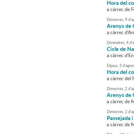
Hora del con
a càrrec de 
Dimecres,
9
d'
a
Arenys de C
a càrrec d'A
Divendres,
4
d'
Cicle de N
a càrrec d'E
Dijous,
3
d'
agos
Hora del con
a càrrec del
Dimecres,
2
d'
a
Arenys de C
a càrrec de 
Dimecres,
2
d'
a
Passejada i
a càrrec de 