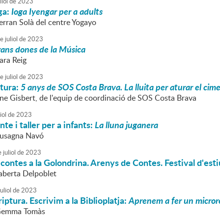
liol
de
2023
oga:
Ioga Iyengar per a adults
erran Solà del centre Yogayo
e
juliol
de
2023
ans dones de la Música
ara Reig
e
juliol
de
2023
atura:
5 anys de SOS Costa Brava. La lluita per aturar el cim
rene Gisbert, de l'equip de coordinació de SOS Costa Brava
iol
de
2023
te i taller per a infants:
La lluna juganera
Susagna Navó
e
juliol
de
2023
 contes a la Golondrina. Arenys de Contes. Festival d'est
aberta Delpoblet
uliol
de
2023
riptura. Escrivim a la Biblioplatja:
Aprenem a fer un micror
 Gemma Tomàs