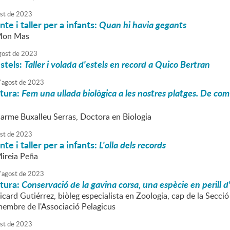
st
de
2023
te i taller per a infants:
Quan hi havia gegants
 Mon Mas
gost
de
2023
stels:
Taller i volada d'estels en record a Quico Bertran
'
agost
de
2023
atura:
Fem una ullada biològica a les nostres platges. De com 
Carme Buxalleu Serras, Doctora en Biologia
st
de
2023
te i taller per a infants:
L'olla dels records
Mireia Peña
'
agost
de
2023
atura:
Conservació de la gavina corsa, una espècie en perill d
icard Gutiérrez, biòleg especialista en Zoologia, cap de la Secci
membre de l'Associació Pelagicus
st
de
2023