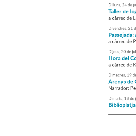
Dilluns,
24
de
ju
Taller de Io
a càrrec de 
Divendres,
21
d
Passejada:
a càrrec de P
Dijous,
20
de
jul
Hora del C
a càrrec de 
Dimecres,
19
d
Arenys de C
Narrador: P
Dimarts,
18
de
j
Biblioplatj