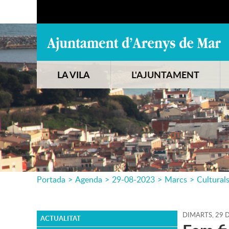
LA VILA
L'AJUNTAMENT
Portada
>
Agenda
>
29-08-2023
>
Marcs
>
Cultural
DIMARTS,
29
D
ACTUALITAT