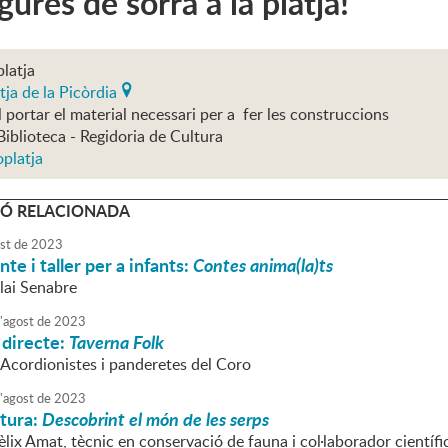
gures de sorra a la platja!
platja
tja de la Picòrdia
 portar el material necessari per a fer les construccions
Biblioteca - Regidoria de Cultura
oplatja
Ó RELACIONADA
st
de
2023
te i taller per a infants:
Contes anima(la)ts
lai Senabre
'
agost
de
2023
 directe:
Taverna Folk
 Acordionistes i panderetes del Coro
'
agost
de
2023
atura:
Descobrint el món de les serps
èlix Amat, tècnic en conservació de fauna i col·laborador cientí