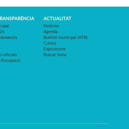
TRANSPARÈNCIA
ACTUALITAT
cipal
Notícies
026
Agenda
rdenances
Butlletí municipal (ATR)
Cursos
Exposicions
s oficials
Buscar feina
 d'ocupació