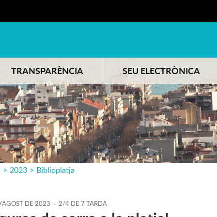
TRANSPARÈNCIA
SEU ELECTRÒNICA
s
>
2023
>
Biblioplatja
'
AGOST
DE
2023
-
2/4 DE 7 TARDA