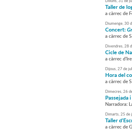
Dilluns,
31
de
ju
Taller de I
a càrrec de F
Diumenge,
30
d
Concert:
Gr
a càrrec de S
Divendres,
28
d
Cicle de N
a càrrec d'I
Dijous,
27
de
jul
Hora del con
a càrrec de 
Dimecres,
26
d
Passejada i
Narradora: L
Dimarts,
25
de
j
Taller d'Esc
a càrrec de