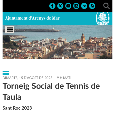
Portada
>
Agenda
>
15-08-
2023
>
Marcs
>
Culturals
>
2023
>
Sant Roc
DIMARTS,
15
D'
AGOST
DE
2023
-
9 H MATÍ
Torneig Social de Tennis de
Taula
Sant Roc 2023