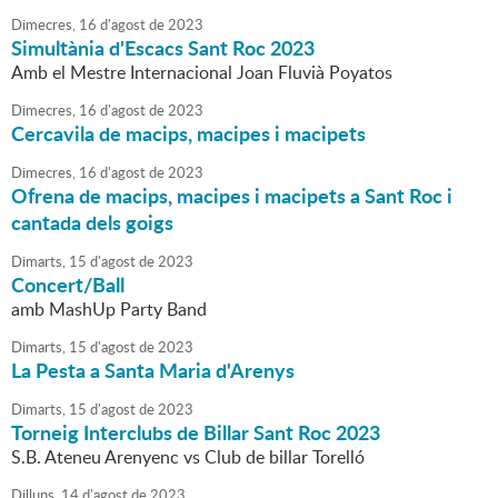
Dimecres,
16
d'
agost
de
2023
Simultània d'Escacs Sant Roc 2023
Amb el Mestre Internacional Joan Fluvià Poyatos
Dimecres,
16
d'
agost
de
2023
Cercavila de macips, macipes i macipets
Dimecres,
16
d'
agost
de
2023
Ofrena de macips, macipes i macipets a Sant Roc i
cantada dels goigs
Dimarts,
15
d'
agost
de
2023
Concert/Ball
amb MashUp Party Band
Dimarts,
15
d'
agost
de
2023
La Pesta a Santa Maria d'Arenys
Dimarts,
15
d'
agost
de
2023
Torneig Interclubs de Billar Sant Roc 2023
S.B. Ateneu Arenyenc vs Club de billar Torelló
Dilluns,
14
d'
agost
de
2023