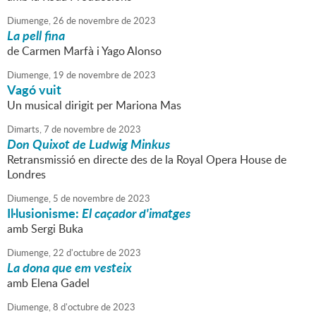
Diumenge,
26
de
novembre
de
2023
La pell fina
de Carmen Marfà i Yago Alonso
Diumenge,
19
de
novembre
de
2023
Vagó vuit
Un musical dirigit per Mariona Mas
Dimarts,
7
de
novembre
de
2023
Don Quixot de Ludwig Minkus
Retransmissió en directe des de la Royal Opera House de
Londres
Diumenge,
5
de
novembre
de
2023
Il·lusionisme:
El caçador d'imatges
amb Sergi Buka
Diumenge,
22
d'
octubre
de
2023
La dona que em vesteix
amb Elena Gadel
Diumenge,
8
d'
octubre
de
2023