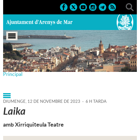
Portada
>
Agenda
>
12-11-
2023
>
Marcs
>
Culturals
>
2023
>
2n semestre Teatre
Principal
DIUMENGE,
12
DE
NOVEMBRE
DE
2023
-
6 H TARDA
Laika
amb Xirriquiteula Teatre