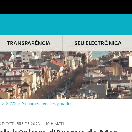
TRANSPARÈNCIA
SEU ELECTRÒNICA
s
>
2023
>
Sortides i visites guiades
5
D'
OCTUBRE
DE
2023
-
10 H MATÍ