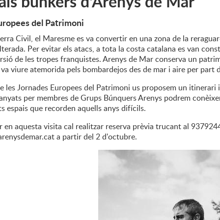
 als búnkers d'Arenys de Mar
uropees del Patrimoni
rra Civil, el Maresme es va convertir en una zona de la reraguard
lterada. Per evitar els atacs, a tota la costa catalana es van cons
ursió de les tropes franquistes. Arenys de Mar conserva un patr
a va viure atemorida pels bombardejos des de mar i aire per part d
les Jornades Europees del Patrimoni us proposem un itinerari i v
nyats per membres de Grups Búnquers Arenys podrem conèixer co
ts espais que recorden aquells anys difícils.
r en aquesta visita cal realitzar reserva prèvia trucant al 93792
renysdemar.cat a partir del 2 d'octubre.