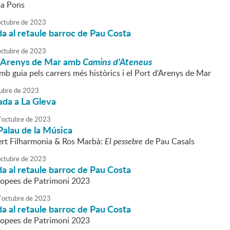
sa Pons
octubre
de
2023
da al retaule barroc de Pau Costa
octubre
de
2023
 Arenys de Mar amb
Camins d'Ateneus
b guia pels carrers més històrics i el Port d'Arenys de Mar
ubre
de
2023
ada a La Gleva
'
octubre
de
2023
Palau de la Música
rt Filharmonia & Ros Marbà:
El pessebre
de Pau Casals
octubre
de
2023
da al retaule barroc de Pau Costa
ropees de Patrimoni 2023
'
octubre
de
2023
da al retaule barroc de Pau Costa
ropees de Patrimoni 2023