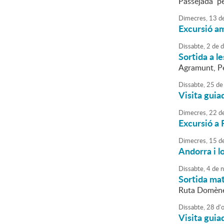
Passejada pe
Dimecres,
13
d
Excursió a
Dissabte,
2
de
d
Sortida a l
Agramunt, Pen
Dissabte,
25
de
Visita guia
Dimecres,
22
d
Excursió a 
Dimecres,
15
d
Andorra i lo
Dissabte,
4
de
n
Sortida mat
Ruta Domène
Dissabte,
28
d'
Visita guia