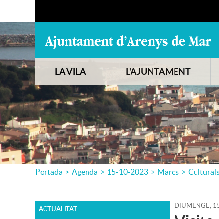
LA VILA
L'AJUNTAMENT
Portada
>
Agenda
>
15-10-2023
>
Marcs
>
Cultural
DIUMENGE,
1
ACTUALITAT