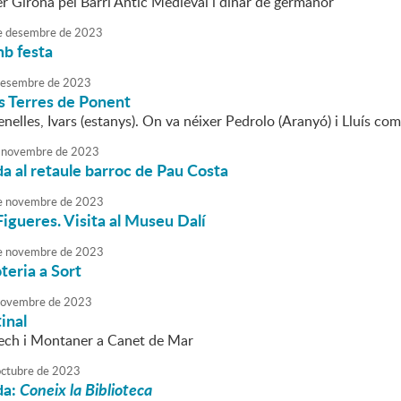
r Girona pel Barri Antic Medieval i dinar de germanor
e
desembre
de
2023
mb festa
esembre
de
2023
es Terres de Ponent
elles, Ivars (estanys). On va néixer Pedrolo (Aranyó) i Lluís com
novembre
de
2023
da al retaule barroc de Pau Costa
e
novembre
de
2023
Figueres. Visita al Museu Dalí
e
novembre
de
2023
teria a Sort
ovembre
de
2023
inal
ch i Montaner a Canet de Mar
octubre
de
2023
da:
Coneix la Biblioteca