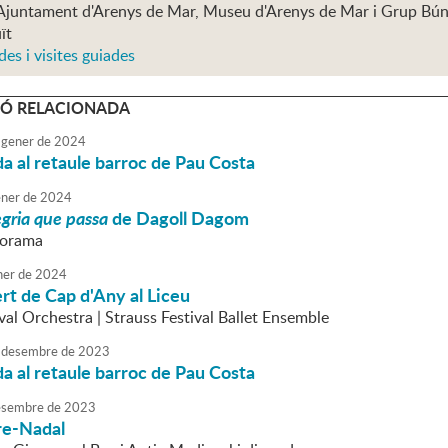
Ajuntament d'Arenys de Mar, Museu d'Arenys de Mar i Grup Bú
ït
des i visites guiades
Ó RELACIONADA
gener
de
2024
da al retaule barroc de Pau Costa
ner
de
2024
egria que passa
de Dagoll Dagom
liorama
ner
de
2024
t de Cap d'Any al Liceu
val Orchestra | Strauss Festival Ballet Ensemble
desembre
de
2023
da al retaule barroc de Pau Costa
sembre
de
2023
re-Nadal