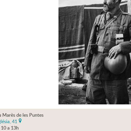
 Marès de les Puntes
lésia, 41
 10 a 13h