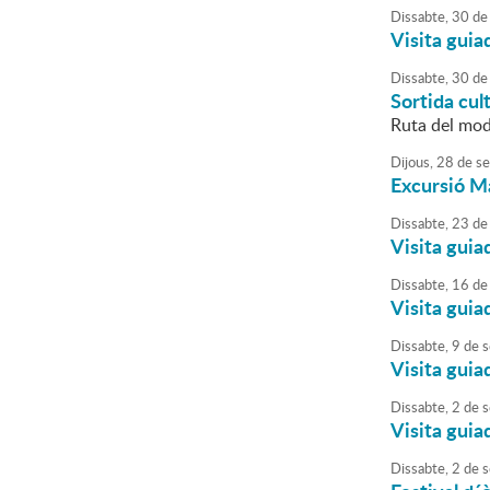
Dissabte,
30
de
Visita guia
Dissabte,
30
de
Sortida cul
Ruta del mod
Dijous,
28
de
se
Excursió M
Dissabte,
23
de
Visita guia
Dissabte,
16
de
Visita guia
Dissabte,
9
de
s
Visita guia
Dissabte,
2
de
s
Visita guia
Dissabte,
2
de
s