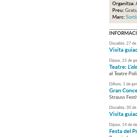
Organitza:
Preu:
Gratu
Marc:
Sorti
INFORMACI
Dissabte,
27
de
Visita guia
Dijous,
25
de
ge
Teatre:
L'al
al Teatre Po
Dilluns,
1
de
ge
Gran Concer
Strauss Festi
Dissabte,
30
de
Visita guia
Dijous,
14
de
de
Festa del P