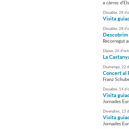
a càrrec d'El
Dissabte,
28
d'
Visita guia
Dissabte,
28
d'
Descobrim
Recorregut am
Dijous,
26
d'
oct
La Castany
Diumenge,
22
d
Concert al 
Franz Schube
Dissabte,
14
d'
Visita guia
Jornades Eu
Divendres,
13
d
Visita guia
Jornades Eu