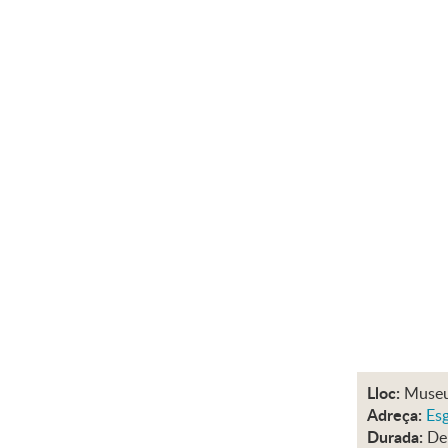
Lloc:
Museu
Adreça:
Esg
Durada:
De