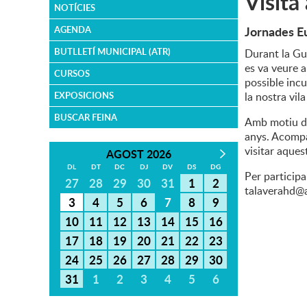
Visita
NOTÍCIES
Jornades E
AGENDA
BUTLLETÍ MUNICIPAL (ATR)
Durant la Gue
es va veure a
CURSOS
possible inc
EXPOSICIONS
la nostra vil
BUSCAR FEINA
Amb motiu de 
anys. Acompa
visitar aques
AGOST 2026
DL
DT
DC
DJ
DV
DS
DG
Per participa
27
28
29
30
31
1
2
talaverahd@a
3
4
5
6
7
8
9
10
11
12
13
14
15
16
17
18
19
20
21
22
23
24
25
26
27
28
29
30
31
1
2
3
4
5
6