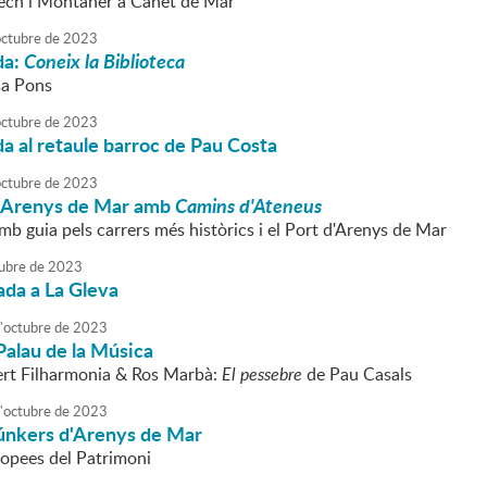
ch i Montaner a Canet de Mar
octubre
de
2023
da:
Coneix la Biblioteca
sa Pons
octubre
de
2023
da al retaule barroc de Pau Costa
octubre
de
2023
 Arenys de Mar amb
Camins d'Ateneus
b guia pels carrers més històrics i el Port d'Arenys de Mar
ubre
de
2023
ada a La Gleva
'
octubre
de
2023
Palau de la Música
rt Filharmonia & Ros Marbà:
El pessebre
de Pau Casals
'
octubre
de
2023
búnkers d'Arenys de Mar
opees del Patrimoni