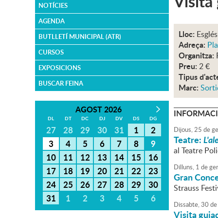
Visita
NOTÍCIES
AGENDA
Lloc:
Esglés
BUTLLETÍ MUNICIPAL (ATR)
Adreça:
Pla
CURSOS
Organitza:
Preu:
2 €
EXPOSICIONS
Tipus d'act
BUSCAR FEINA
Marc:
Sorti
AGOST 2026
INFORMACI
DL
DT
DC
DJ
DV
DS
DG
27
28
29
30
31
1
2
Dijous,
25
de
ge
Teatre:
L'al
3
4
5
6
7
8
9
al Teatre Po
10
11
12
13
14
15
16
Dilluns,
1
de
ge
17
18
19
20
21
22
23
Gran Concer
24
25
26
27
28
29
30
Strauss Festi
31
1
2
3
4
5
6
Dissabte,
30
de
Visita guia