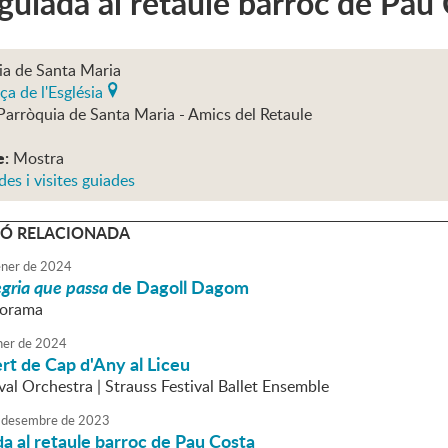
 guiada al retaule barroc de Pau
ia de Santa Maria
ça de l'Església
Parròquia de Santa Maria - Amics del Retaule
e:
Mostra
des i visites guiades
Ó RELACIONADA
ner
de
2024
egria que passa
de Dagoll Dagom
liorama
ner
de
2024
t de Cap d'Any al Liceu
val Orchestra | Strauss Festival Ballet Ensemble
desembre
de
2023
da al retaule barroc de Pau Costa