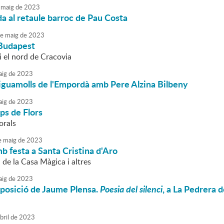
maig
de
2023
da al retaule barroc de Pau Costa
e
maig
de
2023
 Budapest
i el nord de Cracovia
ig
de
2023
Aiguamolls de l'Empordà amb Pere Alzina Bilbeny
ig
de
2023
ps de Flors
orals
e
maig
de
2023
b festa a Santa Cristina d'Aro
de la Casa Màgica i altres
ig
de
2023
exposició de Jaume Plensa.
Poesia del silenci
, a La Pedrera 
bril
de
2023