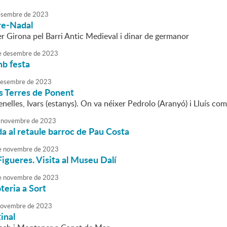
sembre
de
2023
re-Nadal
r Girona pel Barri Antic Medieval i dinar de germanor
e
desembre
de
2023
mb festa
esembre
de
2023
es Terres de Ponent
elles, Ivars (estanys). On va néixer Pedrolo (Aranyó) i Lluís com
novembre
de
2023
da al retaule barroc de Pau Costa
e
novembre
de
2023
Figueres. Visita al Museu Dalí
e
novembre
de
2023
teria a Sort
ovembre
de
2023
inal