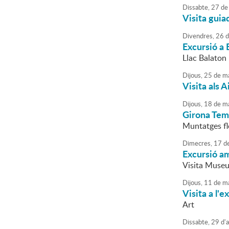
Dissabte,
27
de
Visita guia
Divendres,
26
d
Excursió a
Llac Balaton 
Dijous,
25
de
ma
Visita als 
Dijous,
18
de
ma
Girona Tem
Muntatges fl
Dimecres,
17
d
Excursió am
Visita Museu 
Dijous,
11
de
ma
Visita a l'
Art
Dissabte,
29
d'
a