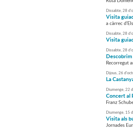
Ruta Domène
Dissabte,
28
d'
Visita guia
a càrrec d'El
Dissabte,
28
d'
Visita guia
Dissabte,
28
d'
Descobrim
Recorregut am
Dijous,
26
d'
oct
La Castany
Diumenge,
22
d
Concert al 
Franz Schube
Diumenge,
15
d
Visita als 
Jornades Eur