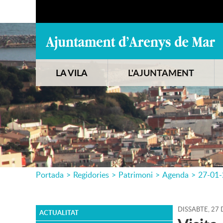
LA VILA
L'AJUNTAMENT
Portada
>
Regidories
>
Patrimoni
>
Agenda
>
27-01
DISSABTE,
27
ACTUALITAT