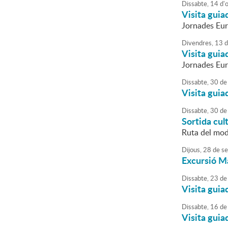
Dissabte,
14
d'
Visita guia
Jornades Eu
Divendres,
13
d
Visita guia
Jornades Eu
Dissabte,
30
de
Visita guia
Dissabte,
30
de
Sortida cul
Ruta del mod
Dijous,
28
de
se
Excursió M
Dissabte,
23
de
Visita guia
Dissabte,
16
de
Visita guia