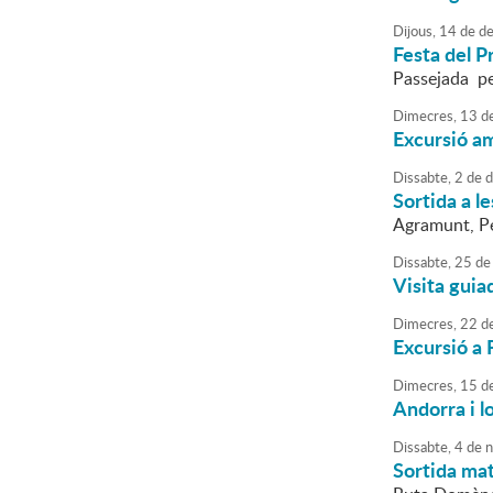
Dijous,
14
de
de
Festa del P
Passejada pe
Dimecres,
13
d
Excursió a
Dissabte,
2
de
d
Sortida a l
Agramunt, Pen
Dissabte,
25
de
Visita guia
Dimecres,
22
d
Excursió a 
Dimecres,
15
d
Andorra i lo
Dissabte,
4
de
n
Sortida mat