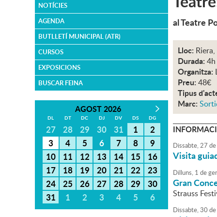
Teatre
NOTÍCIES
al Teatre P
AGENDA
BUTLLETÍ MUNICIPAL (ATR)
Lloc:
Riera,
CURSOS
Durada:
4h
EXPOSICIONS
Organitza:
Preu:
48€
BUSCAR FEINA
Tipus d'act
Marc:
Sorti
AGOST 2026
DL
DT
DC
DJ
DV
DS
DG
27
28
29
30
31
1
2
INFORMACI
3
4
5
6
7
8
9
Dissabte,
27
de
Visita guia
10
11
12
13
14
15
16
17
18
19
20
21
22
23
Dilluns,
1
de
ge
Gran Concer
24
25
26
27
28
29
30
Strauss Festi
31
1
2
3
4
5
6
Dissabte,
30
de