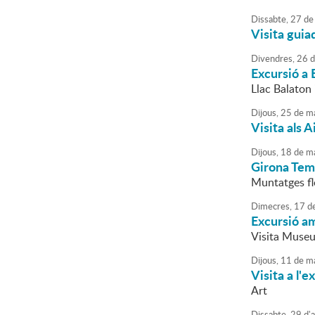
Dissabte,
27
de
Visita guia
Divendres,
26
d
Excursió a
Llac Balaton 
Dijous,
25
de
ma
Visita als 
Dijous,
18
de
ma
Girona Tem
Muntatges fl
Dimecres,
17
d
Excursió am
Visita Museu 
Dijous,
11
de
ma
Visita a l'
Art
Dissabte,
29
d'
a