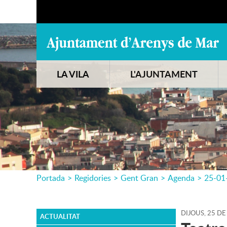
LA VILA
L'AJUNTAMENT
Portada
>
Regidories
>
Gent Gran
>
Agenda
>
25-01
DIJOUS,
25
DE
ACTUALITAT