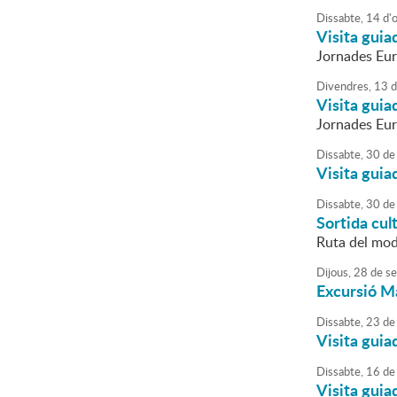
Dissabte,
14
d'
Visita guia
Jornades Eu
Divendres,
13
d
Visita guia
Jornades Eu
Dissabte,
30
de
Visita guia
Dissabte,
30
de
Sortida cul
Ruta del mod
Dijous,
28
de
se
Excursió M
Dissabte,
23
de
Visita guia
Dissabte,
16
de
Visita guia