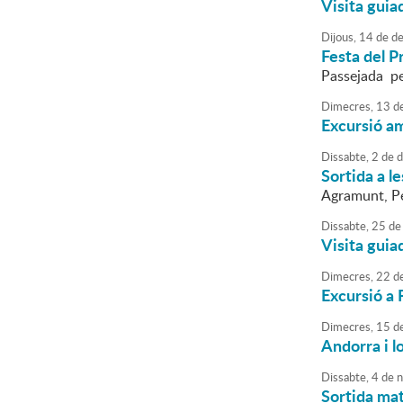
Visita guia
Dijous,
14
de
de
Festa del P
Passejada pe
Dimecres,
13
d
Excursió a
Dissabte,
2
de
d
Sortida a l
Agramunt, Pen
Dissabte,
25
de
Visita guia
Dimecres,
22
d
Excursió a 
Dimecres,
15
d
Andorra i lo
Dissabte,
4
de
n
Sortida mat