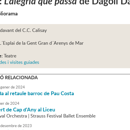
:
L'alegria que passa
de Dagoll 
oliorama
 davant del C.C. Calisay
L´Esplai de la Gent Gran d´Arenys de Mar
e:
Teatre
des i visites guiades
Ó RELACIONADA
gener
de
2024
da al retaule barroc de Pau Costa
ner
de
2024
t de Cap d'Any al Liceu
val Orchestra | Strauss Festival Ballet Ensemble
desembre
de
2023