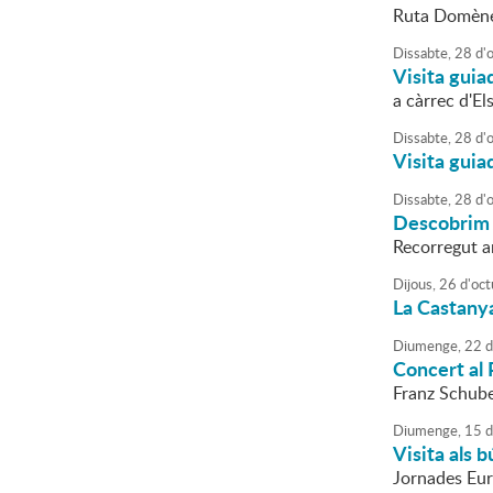
Ruta Domène
Dissabte,
28
d'
Visita guia
a càrrec d'El
Dissabte,
28
d'
Visita guia
Dissabte,
28
d'
Descobrim
Recorregut am
Dijous,
26
d'
oct
La Castany
Diumenge,
22
d
Concert al 
Franz Schube
Diumenge,
15
d
Visita als 
Jornades Eur