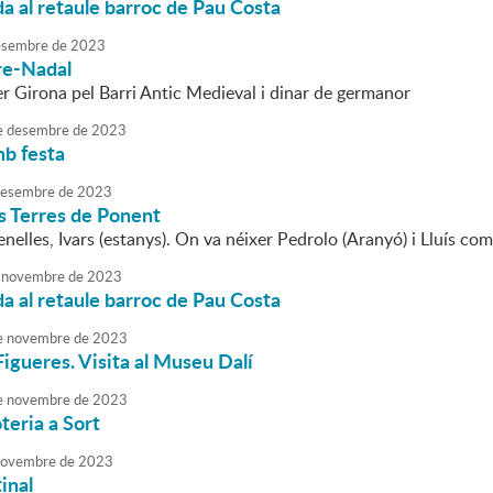
da al retaule barroc de Pau Costa
sembre
de
2023
re-Nadal
r Girona pel Barri Antic Medieval i dinar de germanor
e
desembre
de
2023
mb festa
esembre
de
2023
es Terres de Ponent
elles, Ivars (estanys). On va néixer Pedrolo (Aranyó) i Lluís com
novembre
de
2023
da al retaule barroc de Pau Costa
e
novembre
de
2023
Figueres. Visita al Museu Dalí
e
novembre
de
2023
teria a Sort
ovembre
de
2023
inal