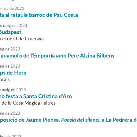
maig
de
2023
da al retaule barroc de Pau Costa
e
maig
de
2023
 Budapest
i el nord de Cracovia
ig
de
2023
Aiguamolls de l'Empordà amb Pere Alzina Bilbeny
ig
de
2023
ps de Flors
orals
e
maig
de
2023
b festa a Santa Cristina d'Aro
de la Casa Màgica i altres
ig
de
2023
exposició de Jaume Plensa.
Poesia del silenci
, a La Pedrera 
bril
de
2023