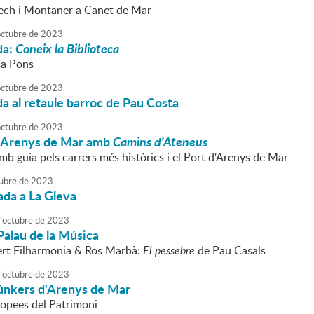
ch i Montaner a Canet de Mar
octubre
de
2023
da:
Coneix la Biblioteca
sa Pons
octubre
de
2023
da al retaule barroc de Pau Costa
octubre
de
2023
 Arenys de Mar amb
Camins d'Ateneus
b guia pels carrers més històrics i el Port d'Arenys de Mar
ubre
de
2023
ada a La Gleva
'
octubre
de
2023
Palau de la Música
rt Filharmonia & Ros Marbà:
El pessebre
de Pau Casals
'
octubre
de
2023
búnkers d'Arenys de Mar
opees del Patrimoni