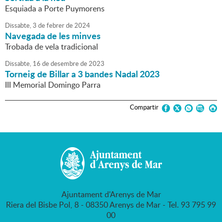
Esquiada a Porte Puymorens
Dissabte,
3
de
febrer
de
2024
Navegada de les minves
Trobada de vela tradicional
Dissabte,
16
de
desembre
de
2023
Torneig de Billar a 3 bandes Nadal 2023
III Memorial Domingo Parra
Compartir
Ajuntament d'Arenys de Mar
Riera del Bisbe Pol, 8 - 08350 Arenys de Mar - Tel. 93 795 99
00