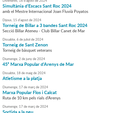
Divendres,
16
d'
agost
de
2024
Simultània d'Escacs Sant Roc 2024
amb el Mestre Internacional Joan Fluvià Poyatos
Dijous,
15
d'
agost
de
2024
Torneig de Billar a 3 bandes Sant Roc 2024
Secció Billar Ateneu - Club Billar Canet de Mar
Dissabte,
6
de
juliol
de
2024
Torneig de Sant Zenon
Torneig de bàsquet veterans
Diumenge,
2
de
juny
de
2024
45ª Marxa Popular d'Arenys de Mar
Dissabte,
18
de
maig
de
2024
Atletisme a la platja
Diumenge,
17
de
març
de
2024
Marxa Popular Flos i Calcat
Ruta de 10 km pels rials d'Arenys
Diumenge,
17
de
març
de
2024
Sortida a la neu