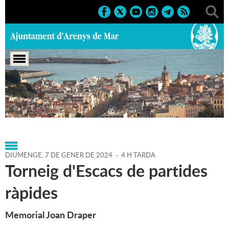
Portada
>
Agenda
>
07-01-
2024
>
Marcs
>
Culturals
>
2024
>
Activitats esportives
DIUMENGE,
7
DE
GENER
DE
2024
-
4 H TARDA
Torneig d'Escacs de partides
ràpides
Memorial Joan Draper