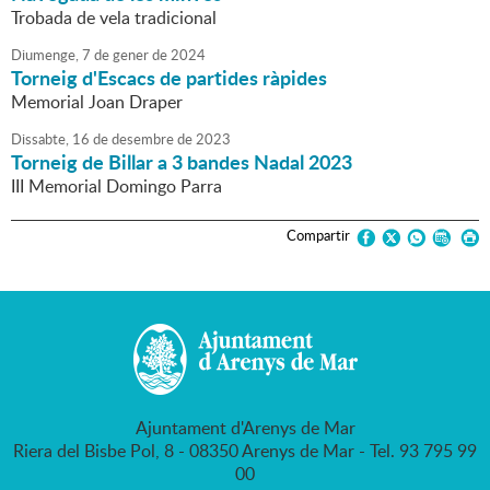
Trobada de vela tradicional
Diumenge,
7
de
gener
de
2024
Torneig d'Escacs de partides ràpides
Memorial Joan Draper
Dissabte,
16
de
desembre
de
2023
Torneig de Billar a 3 bandes Nadal 2023
III Memorial Domingo Parra
Compartir
Ajuntament d'Arenys de Mar
Riera del Bisbe Pol, 8 - 08350 Arenys de Mar - Tel. 93 795 99
00