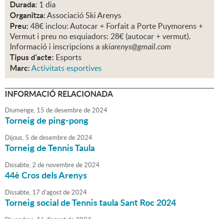
Durada:
1 dia
Organitza:
Associació Ski Arenys
Preu:
48€ inclou: Autocar + Forfait a Porte Puymorens +
Vermut i preu no esquiadors: 28€ (autocar + vermut).
Informació i inscripcions a
skiarenys@gmail.com
Tipus d'acte:
Esports
Marc:
Activitats esportives
INFORMACIÓ RELACIONADA
Diumenge,
15
de
desembre
de
2024
Torneig de ping-pong
Dijous,
5
de
desembre
de
2024
Torneig de Tennis Taula
Dissabte,
2
de
novembre
de
2024
44è Cros dels Arenys
Dissabte,
17
d'
agost
de
2024
Torneig social de Tennis taula Sant Roc 2024