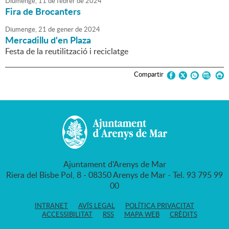
Diumenge,
11
de
febrer
de
2024
Fira de Brocanters
Diumenge,
21
de
gener
de
2024
Mercadillu d'en Plaza
Festa de la reutilització i reciclatge
Compartir
Ajuntament d'Arenys de Mar
Riera del Bisbe Pol, 8 - 08350 Arenys de Mar - Tel. 93 795 99
00
INTRANET
AVÍS LEGAL
POLÍTICA PRIVACITAT
ACCESSIBILITAT
RSS
MAPA WEB
CRÈDITS