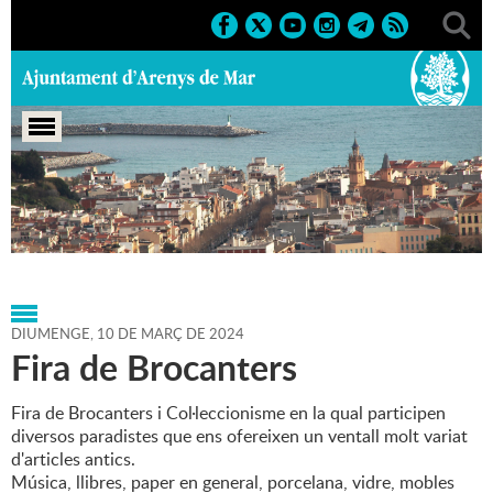
Portada
>
Agenda
>
10-03-
2024
>
Marcs
>
Societat
>
2024
>
Fires
DIUMENGE,
10
DE
MARÇ
DE
2024
Fira de Brocanters
Fira de Brocanters i Col·leccionisme en la qual participen
diversos paradistes que ens ofereixen un ventall molt variat
d'articles antics.
Música, llibres, paper en general, porcelana, vidre, mobles