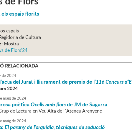
 de Flors
els espais florits
os espais
Regidoria de Cultura
e:
Mostra
s de Flors'24
Ó RELACIONADA
y
de
2024
’acta del Jurat i lliurament de premis de l’
11è Concurs d’Es
ors 2024
e
maig
de
2024
prosa poètica
Ocells amb flors
de JM de Sagarra
 Grup de Lectura en Veu Alta de l´Ateneu Arenyenc
e
maig
de
2024
a:
El parany de l’orquídia, tècniques de seducció