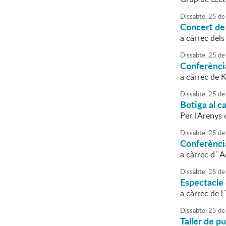
Dissabte,
25
de
Concert de
a càrrec de
Dissabte,
25
de
Conferènc
a càrrec de 
Dissabte,
25
de
Botiga al c
Per l'Arenys 
Dissabte,
25
de
Conferènc
a càrrec d´ 
Dissabte,
25
de
Espectacle
a càrrec de l
Dissabte,
25
de
Taller de p