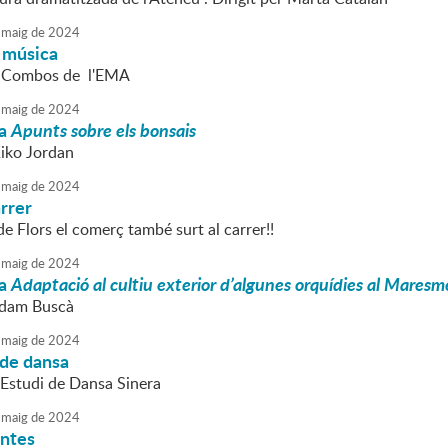
maig
de
2024
 música
ls Combos de l'EMA
maig
de
2024
ia
Apunts sobre els bonsais
Kiko Jordan
maig
de
2024
arrer
de Flors el comerç també surt al carrer!!
maig
de
2024
ia
Adaptació al cultiu exterior d’algunes orquídies al Maresm
Adam Buscà
maig
de
2024
 de dansa
´Estudi de Dansa Sinera
maig
de
2024
untes