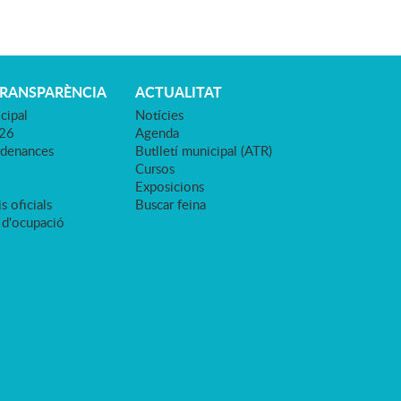
TRANSPARÈNCIA
ACTUALITAT
cipal
Notícies
026
Agenda
rdenances
Butlletí municipal (ATR)
Cursos
Exposicions
s oficials
Buscar feina
 d'ocupació