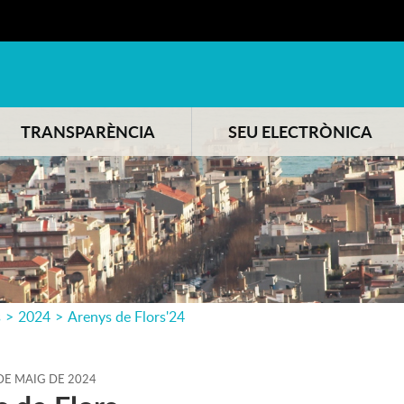
TRANSPARÈNCIA
SEU ELECTRÒNICA
s
>
2024
>
Arenys de Flors'24
DE
MAIG
DE
2024