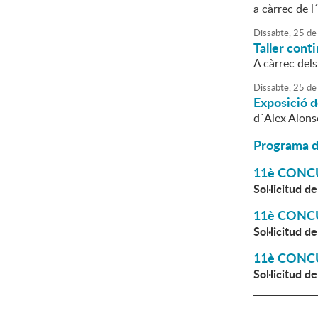
a càrrec de l
Dissabte,
25
de
Taller cont
A càrrec dels
Dissabte,
25
de
Exposició d
d´Alex Alons
Programa d
11è CONCU
Sol·licitud d
11è CONCU
Sol·licitud d
11è CONCU
Sol·licitud d