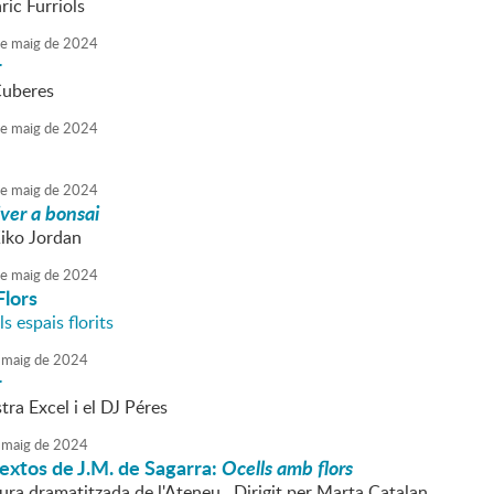
ric Furriols
e
maig
de
2024
r
Cuberes
e
maig
de
2024
e
maig
de
2024
ver a bonsai
Kiko Jordan
e
maig
de
2024
Flors
s espais florits
maig
de
2024
r
ra Excel i el DJ Péres
maig
de
2024
textos de J.M. de Sagarra:
Ocells amb flors
ura dramatitzada de l'Ateneu . Dirigit per Marta Catalan