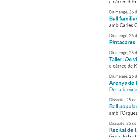
a càrrec d´En
Diumenge,
26
d
Ball familia
amb Carles 
Diumenge,
26
d
Pintacares
Diumenge,
26
d
Taller:
De vi
a càrrec de 
Diumenge,
26
d
Arenys de 
Descobreix el
Dissabte,
25
de
Ball popula
amb l'Orquest
Dissabte,
25
de
Recital de 
Grup de Lect