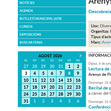
Arenys
NOTÍCIES
Descobreix 
AGENDA
BUTLLETÍ MUNICIPAL (ATR)
Lloc:
Divers
CURSOS
Organitza:
EXPOSICIONS
Tipus d'act
Marc:
Areny
BUSCAR FEINA
INFORMACI
AGOST 2026
DL
DT
DC
DJ
DV
DS
DG
Dijous,
6
de
jun
27
28
29
30
31
1
2
Lectura de l
3
4
5
6
7
8
9
Arenys de Fl
10
11
12
13
14
15
16
Diumenge,
26
d
17
18
19
20
21
22
23
Recital de 
a càrrec del
24
25
26
27
28
29
30
31
1
2
3
4
5
6
Diumenge,
26
d
Conferènci