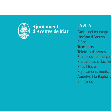
LA VILA
Dades del municipi
Història d'Arenys
Plànol
Transports
Telèfons d'interès
Empreses i comerço
Entitats i associacion
Fires i festes
Equipaments municip
Auterive i la Ràpita, 
germanes