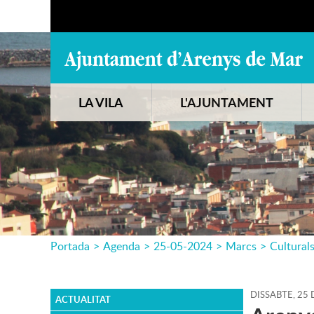
LA VILA
L'AJUNTAMENT
Portada
>
Agenda
>
25-05-2024
>
Marcs
>
Cultural
DISSABTE,
25
ACTUALITAT