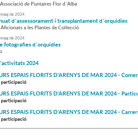
´Associació de Puntaires Flor d´Alba
maig
de
2024
inuat d´assessorament i transplantament d´orquídies
 Aficionats a les Plantes de Col·lecció
maig
de
2024
e fotografies d´orquídies
o
'activitats 2024
RS ESPAIS FLORITS D'ARENYS DE MAR 2024 - Comer
e participació
RS ESPAIS FLORITS D'ARENYS DE MAR 2024 - Particu
e participació
RS ESPAIS FLORITS D'ARENYS DE MAR 2024 - Carrers i
e participació