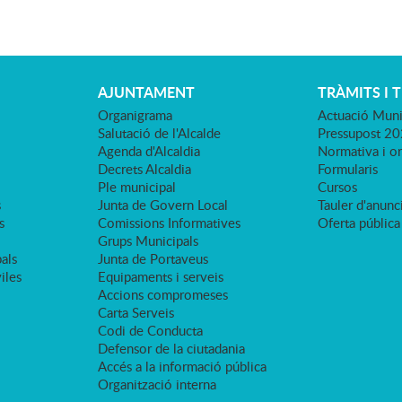
AJUNTAMENT
TRÀMITS I 
Organigrama
Actuació Muni
Salutació de l'Alcalde
Pressupost 2
Agenda d'Alcaldia
Normativa i o
Decrets Alcaldia
Formularis
Ple municipal
Cursos
s
Junta de Govern Local
Tauler d'anunci
s
Comissions Informatives
Oferta pública
Grups Municipals
als
Junta de Portaveus
viles
Equipaments i serveis
Accions compromeses
Carta Serveis
Codi de Conducta
Defensor de la ciutadania
Accés a la informació pública
Organització interna