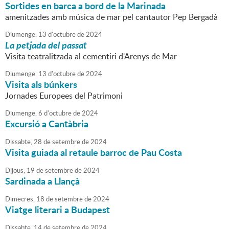
Sortides en barca a bord de la Marinada
amenitzades amb música de mar pel cantautor Pep Bergadà
Diumenge,
13
d'
octubre
de
2024
La petjada del passat
Visita teatralitzada al cementiri d'Arenys de Mar
Diumenge,
13
d'
octubre
de
2024
Visita als búnkers
Jornades Europees del Patrimoni
Diumenge,
6
d'
octubre
de
2024
Excursió a Cantàbria
Dissabte,
28
de
setembre
de
2024
Visita guiada al retaule barroc de Pau Costa
Dijous,
19
de
setembre
de
2024
Sardinada a Llançà
Dimecres,
18
de
setembre
de
2024
Viatge literari a Budapest
Dissabte,
14
de
setembre
de
2024