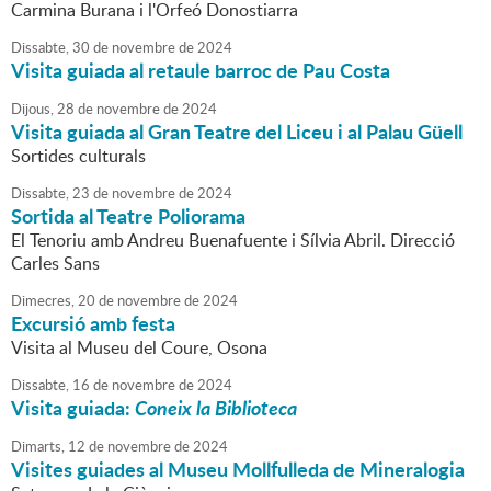
Carmina Burana i l'Orfeó Donostiarra
Dissabte,
30
de
novembre
de
2024
Visita guiada al retaule barroc de Pau Costa
Dijous,
28
de
novembre
de
2024
Visita guiada al Gran Teatre del Liceu i al Palau Güell
Sortides culturals
Dissabte,
23
de
novembre
de
2024
Sortida al Teatre Poliorama
El Tenoriu amb Andreu Buenafuente i Sílvia Abril. Direcció
Carles Sans
Dimecres,
20
de
novembre
de
2024
Excursió amb festa
Visita al Museu del Coure, Osona
Dissabte,
16
de
novembre
de
2024
Visita guiada:
Coneix la Biblioteca
Dimarts,
12
de
novembre
de
2024
Visites guiades al Museu Mollfulleda de Mineralogia