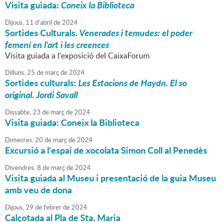
Visita guiada:
Coneix la Biblioteca
Dijous,
11
d'
abril
de
2024
Sortides Culturals.
Venerades i temudes: el poder
femení en l'art i les creences
Visita guiada a l'exposició del CaixaForum
Dilluns,
25
de
març
de
2024
Sortides culturals:
Les Estacions de Haydn. El so
original. Jordi Savall
Dissabte,
23
de
març
de
2024
Visita guiada: Coneix la Biblioteca
Dimecres,
20
de
març
de
2024
Excursió a l'espai de xocolata Simon Coll al Penedès
Divendres,
8
de
març
de
2024
Visita guiada al Museu i presentació de la guia Museu
amb veu de dona
Dijous,
29
de
febrer
de
2024
Calçotada al Pla de Sta. Maria