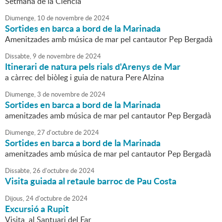
Setmana de la Ciència
Diumenge,
10
de
novembre
de
2024
Sortides en barca a bord de la Marinada
Amenitzades amb música de mar pel cantautor Pep Bergadà
Dissabte,
9
de
novembre
de
2024
Itinerari de natura pels rials d'Arenys de Mar
a càrrec del biòleg i guia de natura Pere Alzina
Diumenge,
3
de
novembre
de
2024
Sortides en barca a bord de la Marinada
amenitzades amb música de mar pel cantautor Pep Bergadà
Diumenge,
27
d'
octubre
de
2024
Sortides en barca a bord de la Marinada
amenitzades amb música de mar pel cantautor Pep Bergadà
Dissabte,
26
d'
octubre
de
2024
Visita guiada al retaule barroc de Pau Costa
Dijous,
24
d'
octubre
de
2024
Excursió a Rupit
Visita al Santuari del Far