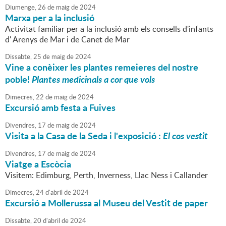
Diumenge,
26
de
maig
de
2024
Marxa per a la inclusió
Activitat familiar per a la inclusió amb els consells d'infants
d' Arenys de Mar i de Canet de Mar
Dissabte,
25
de
maig
de
2024
Vine a conèixer les plantes remeieres del nostre
poble!
Plantes medicinals a cor que vols
Dimecres,
22
de
maig
de
2024
Excursió amb festa a Fuives
Divendres,
17
de
maig
de
2024
Visita a la Casa de la Seda i l'exposició :
El cos vestit
Divendres,
17
de
maig
de
2024
Viatge a Escòcia
Visitem: Edimburg, Perth, Inverness, Llac Ness i Callander
Dimecres,
24
d'
abril
de
2024
Excursió a Mollerussa al Museu del Vestit de paper
Dissabte,
20
d'
abril
de
2024