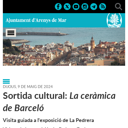
Portada
>
Agenda
>
09-05-
2024
>
Marcs
>
Culturals
>
2024
>
Sortides i visites guiades
DIJOUS,
9
DE
MAIG
DE
2024
Sortida cultural:
La ceràmica
de Barceló
Visita guiada a l'exposició de La Pedrera