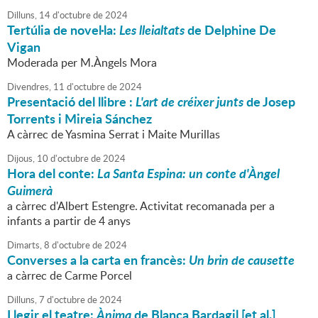
Dilluns,
14
d'
octubre
de
2024
Tertúlia de novel·la:
Les lleialtats
de Delphine De
Vigan
Moderada per M.Àngels Mora
Divendres,
11
d'
octubre
de
2024
Presentació del llibre :
L'art de créixer junts
de Josep
Torrents i Mireia Sánchez
A càrrec de Yasmina Serrat i Maite Murillas
Dijous,
10
d'
octubre
de
2024
Hora del conte:
La Santa Espina: un conte d'Àngel
Guimerà
a càrrec d'Albert Estengre. Activitat recomanada per a
infants a partir de 4 anys
Dimarts,
8
d'
octubre
de
2024
Converses a la carta en francès:
Un brin de causette
a càrrec de Carme Porcel
Dilluns,
7
d'
octubre
de
2024
Llegir el teatre:
Ànima
de Blanca Bardagil [et al.]