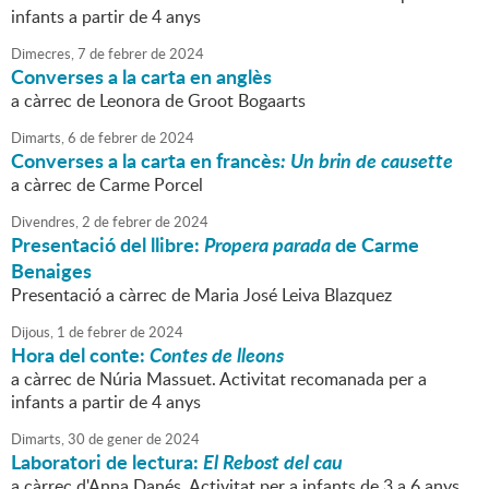
infants a partir de 4 anys
Dimecres,
7
de
febrer
de
2024
Converses a la carta en anglès
a càrrec de Leonora de Groot Bogaarts
Dimarts,
6
de
febrer
de
2024
Converses a la carta en francès
: Un brin de causette
a càrrec de Carme Porcel
Divendres,
2
de
febrer
de
2024
Presentació del llibre:
Propera parada
de Carme
Benaiges
Presentació a càrrec de Maria José Leiva Blazquez
Dijous,
1
de
febrer
de
2024
Hora del conte:
Contes de lleons
a càrrec de Núria Massuet. Activitat recomanada per a
infants a partir de 4 anys
Dimarts,
30
de
gener
de
2024
Laboratori de lectura:
El Rebost del cau
a càrrec d'Anna Danés. Activitat per a infants de 3 a 6 anys.