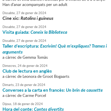
Han d'anar acompanyats per un adult
Dissabte,
27
de
gener
de
2024
Cine xic:
R
atolins i guineus
Dissabte,
27
de
gener
de
2024
Visita guiada:
Coneix la Biblioteca
Dissabte,
27
de
gener
de
2024
Taller d'escriptura:
Escrivim! Què m'expliques? Trames i
arguments
a càrrec de Gemma Tomàs
Dimecres,
24
de
gener
de
2024
Club de lectura en anglès
a càrrec de Leonora de Groot Bogaarts
Dimarts,
23
de
gener
de
2024
Converses a la carta en francès:
Un brin de causette
a càrrec de Carme Porcel
Dijous,
18
de
gener
de
2024
Hora del conte:
Contes divertits