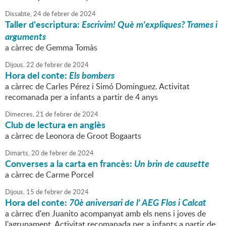
Dissabte,
24
de
febrer
de
2024
Taller d'escriptura:
Escrivim! Què m'expliques? Trames i
arguments
a càrrec de Gemma Tomàs
Dijous,
22
de
febrer
de
2024
Hora del conte:
Els bombers
a càrrec de Carles Pérez i Simó Dominguez. Activitat
recomanada per a infants a partir de 4 anys
Dimecres,
21
de
febrer
de
2024
Club de lectura en anglès
a càrrec de Leonora de Groot Bogaarts
Dimarts,
20
de
febrer
de
2024
Converses a la carta en francès:
Un brin de causette
a càrrec de Carme Porcel
Dijous,
15
de
febrer
de
2024
Hora del conte:
70è aniversari de l' AEG Flos i Calcat
a càrrec d'en Juanito acompanyat amb els nens i joves de
l'agrupament. Activitat recomanada per a infants a partir de