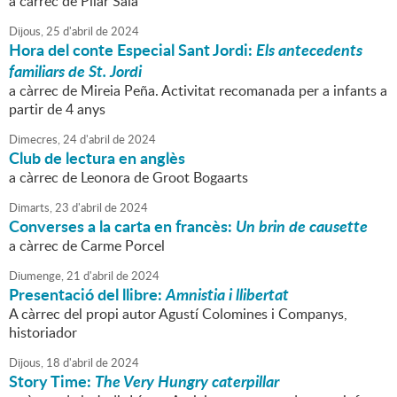
a càrrec de Pilar Sala
Dijous,
25
d'
abril
de
2024
Hora del conte Especial Sant Jordi:
Els antecedents
familiars de St. Jordi
a càrrec de Mireia Peña. Activitat recomanada per a infants a
partir de 4 anys
Dimecres,
24
d'
abril
de
2024
Club de lectura en anglès
a càrrec de Leonora de Groot Bogaarts
Dimarts,
23
d'
abril
de
2024
Converses a la carta en francès:
Un brin de causette
a càrrec de Carme Porcel
Diumenge,
21
d'
abril
de
2024
Presentació del llibre:
Amnistia i llibertat
A càrrec del propi autor Agustí Colomines i Companys,
historiador
Dijous,
18
d'
abril
de
2024
Story Time:
The Very Hungry caterpillar