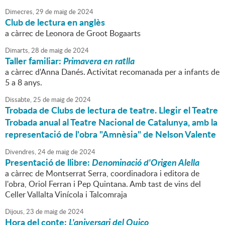
Dimecres,
29
de
maig
de
2024
Club de lectura en anglès
a càrrec de Leonora de Groot Bogaarts
Dimarts,
28
de
maig
de
2024
Taller familiar:
Primavera en ratlla
a càrrec d'Anna Danés. Activitat recomanada per a infants de
5 a 8 anys.
Dissabte,
25
de
maig
de
2024
Trobada de Clubs de lectura de teatre. Llegir el Teatre
Trobada anual al Teatre Nacional de Catalunya, amb la
representació de l'obra "Amnèsia" de Nelson Valente
Divendres,
24
de
maig
de
2024
Presentació de llibre:
Denominació d'Origen Alella
a càrrec de Montserrat Serra, coordinadora i editora de
l'obra, Oriol Ferran i Pep Quintana. Amb tast de vins del
Celler Vallalta Vinícola i Talcomraja
Dijous,
23
de
maig
de
2024
Hora del conte:
L'aniversari del Quico