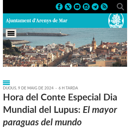
Portada
>
Agenda
>
09-05-
2024
>
Marcs
>
Culturals
>
2024
>
Activitats literàries
DIJOUS,
9
DE
MAIG
DE
2024
-
6 H TARDA
Hora del Conte Especial Dia
Mundial del Lupus:
El mayor
paraguas del mundo