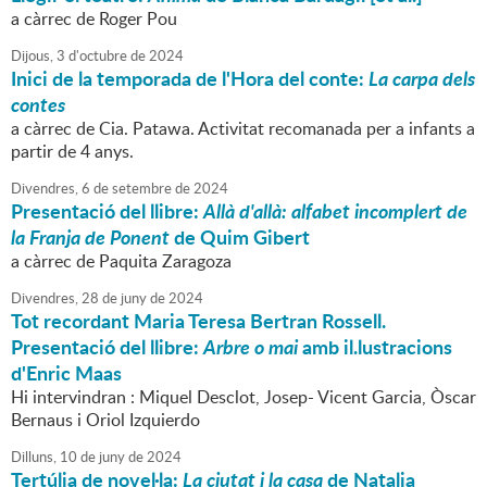
a càrrec de Roger Pou
Dijous,
3
d'
octubre
de
2024
Inici de la temporada de l'Hora del conte:
La carpa dels
contes
a càrrec de Cia. Patawa. Activitat recomanada per a infants a
partir de 4 anys.
Divendres,
6
de
setembre
de
2024
Presentació del llibre:
Allà d'allà: alfabet incomplert de
la Franja de Ponent
de Quim Gibert
a càrrec de Paquita Zaragoza
Divendres,
28
de
juny
de
2024
Tot recordant Maria Teresa Bertran Rossell.
Presentació del llibre:
Arbre o mai
amb il.lustracions
d'Enric Maas
Hi intervindran : Miquel Desclot, Josep- Vicent Garcia, Òscar
Bernaus i Oriol Izquierdo
Dilluns,
10
de
juny
de
2024
Tertúlia de novel·la:
La ciutat i la casa
de Natalia