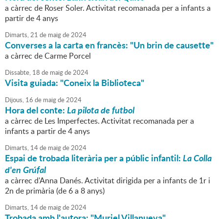
a càrrec de Roser Soler. Activitat recomanada per a infants a
partir de 4 anys
Dimarts,
21
de
maig
de
2024
Converses a la carta en francès: "Un brin de causette"
a càrrec de Carme Porcel
Dissabte,
18
de
maig
de
2024
Visita guiada: "Coneix la Biblioteca"
Dijous,
16
de
maig
de
2024
Hora del conte:
La pilota de futbol
a càrrec de Les Imperfectes. Activitat recomanada per a
infants a partir de 4 anys
Dimarts,
14
de
maig
de
2024
Espai de trobada literària per a públic infantil:
La Colla
d'en Grúfal
a càrrec d'Anna Danés. Activitat dirigida per a infants de 1r i
2n de primària (de 6 a 8 anys)
Dimarts,
14
de
maig
de
2024
Trobada amb l'autora: "Muriel Villanueva"