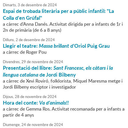
Dimarts,
3
de
desembre
de
2024
Espai de trobada literària per a públic infantil: "La
Colla d'en Grúfal"
a càrrec d'Anna Danés. Activitat dirigida per a infants de 1r i
2n de primària (de 6 a 8 anys)
Dilluns,
2
de
desembre
de
2024
Llegir el teatre:
Massa brillant
d'Oriol Puig Grau
a càrrec de Roger Pou
Divendres,
29
de
novembre
de
2024
Presentació del llibre:
Sant Francesc, els càtars i la
llengua catalana
de Jordi Bilbeny
a càrrec de Xevi Roviró, folklorista, Miquel Maresma metge i
Jordi Bilbeny escriptor i investigador
Dijous,
28
de
novembre
de
2024
Hora del conte:
Va d'animals!!
a càrrec de Gemma Ros. Activitat recomanada per a infants a
partir de 4 anys
Diumenge,
24
de
novembre
de
2024