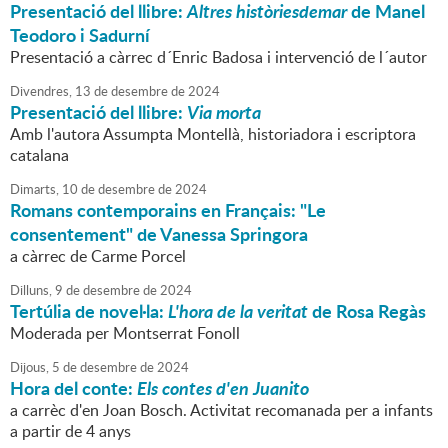
Presentació del llibre:
Altres històriesdemar
de Manel
Teodoro i Sadurní
Presentació a càrrec d´Enric Badosa i intervenció de l´autor
Divendres,
13
de
desembre
de
2024
Presentació del llibre:
Via morta
Amb l'autora Assumpta Montellà, historiadora i escriptora
catalana
Dimarts,
10
de
desembre
de
2024
Romans contemporains en Français: "Le
consentement" de Vanessa Springora
a càrrec de Carme Porcel
Dilluns,
9
de
desembre
de
2024
Tertúlia de novel·la:
L'hora de la veritat
de Rosa Regàs
Moderada per Montserrat Fonoll
Dijous,
5
de
desembre
de
2024
Hora del conte:
Els contes d'en Juanito
a carrèc d'en Joan Bosch. Activitat recomanada per a infants
a partir de 4 anys