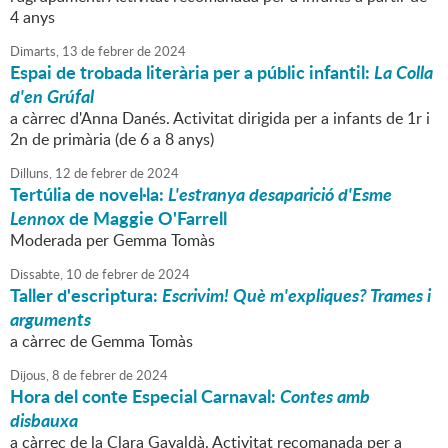
4 anys
Dimarts,
13
de
febrer
de
2024
Espai de trobada literària per a públic infantil:
La Colla
d'en Grúfal
a càrrec d'Anna Danés. Activitat dirigida per a infants de 1r i
2n de primària (de 6 a 8 anys)
Dilluns,
12
de
febrer
de
2024
Tertúlia de novel·la:
L'estranya desaparició d'Esme
Lennox
de Maggie O'Farrell
Moderada per Gemma Tomàs
Dissabte,
10
de
febrer
de
2024
Taller d'escriptura:
Escrivim! Què m'expliques? Trames i
arguments
a càrrec de Gemma Tomàs
Dijous,
8
de
febrer
de
2024
Hora del conte Especial Carnaval:
Contes amb
disbauxa
a càrrec de la Clara Gavaldà. Activitat recomanada per a