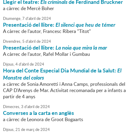
Llegir el teatre:
Els criminals
de Ferdinand Bruckner
a càrrec de Mercè Boher
Diumenge,
7
d'
abril
de
2024
Presentació del llibre:
El silenci que heu de témer
A càrrec de l'autor, Francesc Ribera "Titot"
Divendres,
5
d'
abril
de
2024
Presentació del llibre:
La noia que mira la mar
A càrrec de l'autor, Rafel Mollar i Gumbau
Dijous,
4
d'
abril
de
2024
Hora del Conte Especial Dia Mundial de la Salut:
El
Monstre del colors
a càrrec de Sonia Amoretti i Anna Camps, professionals del
CAP D'Arenys de Mar. Activitat recomanada per a infants a
partir de 4 anys
Dimecres,
3
d'
abril
de
2024
Converses a la carta en anglès
a càrrec de Leonora de Groot Bogaarts
Dijous,
21
de
març
de
2024