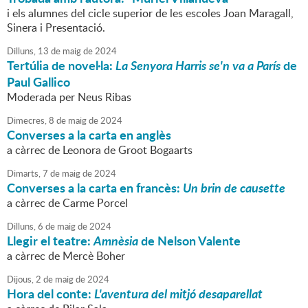
i els alumnes del cicle superior de les escoles Joan Maragall,
Sinera i Presentació.
Dilluns,
13
de
maig
de
2024
Tertúlia de novel·la:
La Senyora Harris se'n va a París
de
Paul Gallico
Moderada per Neus Ribas
Dimecres,
8
de
maig
de
2024
Converses a la carta en anglès
a càrrec de Leonora de Groot Bogaarts
Dimarts,
7
de
maig
de
2024
Converses a la carta en francès:
Un brin de causette
a càrrec de Carme Porcel
Dilluns,
6
de
maig
de
2024
Llegir el teatre:
Amnèsia
de Nelson Valente
a càrrec de Mercè Boher
Dijous,
2
de
maig
de
2024
Hora del conte:
L'aventura del mitjó desaparellat