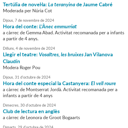
Tertúlia de novel·la:
La teranyina
de Jaume Cabré
Moderada per Núria Cot
Dijous,
7
de
novembre
de
2024
Hora del conte:
L'Ànec emmurriat
a càrrec de Gemma Abad. Activitat recomanada per a infants
a partir de 4 anys.
Dilluns,
4
de
novembre
de
2024
Llegir el teatre:
Vosaltres, les bruixes
Jan Vilanova
Claudín
Modera Roger Pou
Dijous,
31
d'
octubre
de
2024
Hora del conte especial la Castanyera:
El vell roure
a càrrec de Montserrat Jordà. Activitat recomanada per a
infants a partir de 4 anys
Dimecres,
30
d'
octubre
de
2024
Club de lectura en anglès
a càrrec de Leonora de Groot Bogaarts
Dimarts,
29
d'
octubre
de
2024