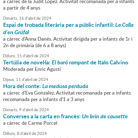
a càrrec de la Judit López. Activitat recomanada per a infants
a partir de 4 anys
Dimarts,
16
d'
abril
de
2024
Espai de trobada literària per a públic infantil:
La Colla
d'en Grúfal
a càrrec d'Anna Danés. Activitat dirigida per a infants de 1r i
2n de primària (de 6 a 8 anys)
Dilluns,
15
d'
abril
de
2024
Tertúlia de novel·la:
El baró rampant
de Italo Calvino
Moderada per Enric Agustí
Dijous,
11
d'
abril
de
2024
Hora del conte:
La medusa perduda
a càrrec d'Eva Gonzalez. Activitat recomanada per a infants
recomanada per a infants d'1 a 3 anys
Dimarts,
9
d'
abril
de
2024
Converses a la carta en francès:
Un brin de causette
a càrrec de Carme Porcel
Dilluns,
8
d'
abril
de
2024