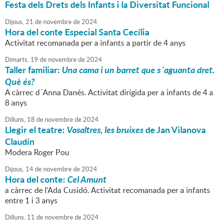
Festa dels Drets dels Infants i la Diversitat Funcional
Dijous,
21
de
novembre
de
2024
Hora del conte Especial Santa Cecília
Activitat recomanada per a infants a partir de 4 anys
Dimarts,
19
de
novembre
de
2024
Taller familiar:
Una cama i un barret que s´aguanta dret.
Què és?
A càrrec d´Anna Danés. Activitat dirigida per a infants de 4 a
8 anys
Dilluns,
18
de
novembre
de
2024
Llegir el teatre:
Vosaltres, les bruixes
de Jan Vilanova
Claudín
Modera Roger Pou
Dijous,
14
de
novembre
de
2024
Hora del conte:
Cel Amunt
a càrrec de l'Ada Cusidó. Activitat recomanada per a infants
entre 1 i 3 anys
Dilluns,
11
de
novembre
de
2024