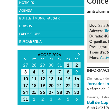
Conce
NOTÍCIES
amb alumne
AGENDA
BUTLLETÍ MUNICIPAL (ATR)
Lloc:
Sala J
CURSOS
Adreça:
Rie
EXPOSICIONS
Durada:
40
Organitza:
BUSCAR FEINA
Preu:
gratu
Tipus d'act
AGOST 2026
Marc:
Activ
DL
DT
DC
DJ
DV
DS
DG
27
28
29
30
31
1
2
INFORMACI
3
4
5
6
7
8
9
10
11
12
13
14
15
16
Diumenge,
7
de
Jornades In
17
18
19
20
21
22
23
a càrrec del
24
25
26
27
28
29
30
Dimarts,
31
de
31
1
2
3
4
5
6
Ball de Cap
Amb
CRISTIA