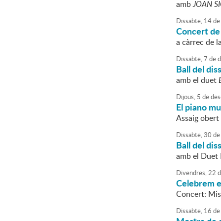
amb
JOAN S
Dissabte,
14
de
Concert de
a càrrec de l
Dissabte,
7
de
d
Ball del dis
amb el duet
Dijous,
5
de
des
El piano mu
Assaig obert
Dissabte,
30
de
Ball del dis
amb el Duet 
Divendres,
22
d
Celebrem el
Concert: Mi
Dissabte,
16
de