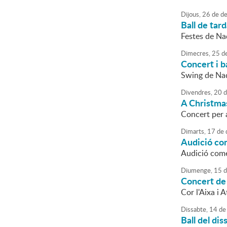
Dijous,
26
de
de
Ball de tar
Festes de Na
Dimecres,
25
d
Concert i b
Swing de Na
Divendres,
20
d
A Christma
Concert per a
Dimarts,
17
de
Audició co
Audició com
Diumenge,
15
d
Concert de
Cor l'Aixa i
Dissabte,
14
de
Ball del dis