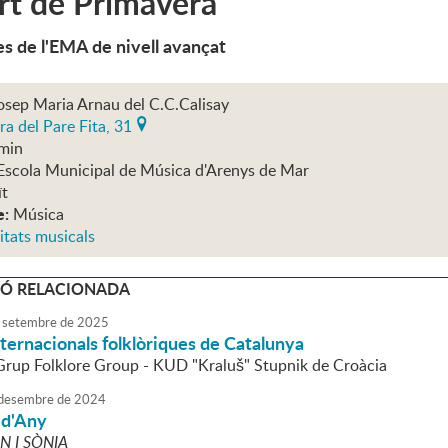
rt de Primavera
s de l'EMA de nivell avançat
osep Maria Arnau del C.C.Calisay
ra del Pare Fita, 31
min
Escola Municipal de Música d'Arenys de Mar
ït
e:
Música
itats musicals
Ó RELACIONADA
setembre
de
2025
ternacionals folklòriques de Catalunya
 Grup Folklore Group - KUD "Kraluš" Stupnik de Croàcia
desembre
de
2024
 d'Any
N I SÒNIA