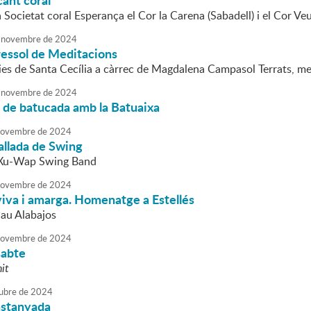
ant coral
a Societat coral Esperança el Cor la Carena (Sabadell) i el Cor Veu
novembre
de
2024
ressol de Meditacions
lies de Santa Cecília a càrrec de Magdalena Campasol Terrats, m
novembre
de
2024
t de batucada amb la Batuaixa
ovembre
de
2024
allada de Swing
 Xu-Wap Swing Band
ovembre
de
2024
viva i amarga. Homenatge a Estellés
au Alabajos
ovembre
de
2024
sabte
it
ubre
de
2024
castanyada