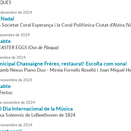
IQUES
desembre
de
2024
 Nadal
a Societat Coral Esperança i la Coral Polifònica Ciutat d'Alzira (Va
esembre
de
2024
sabte
EASTER EGGS (Ous de Pàsqua)
embre
de
2024
nicipal Chassaigne Fréres, restaurat! Escolta com sona!
 amb Nexus Piano Duo - Mireia Fornells Roselló i Joan Miquel H
novembre
de
2024
sabte
Festuc
e
novembre
de
2024
 Dia Internacional de la Música
ssa Solemnis de LvBeethoven de 1824
novembre
de
2024