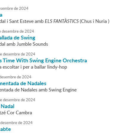
sembre
de
2024
da
dal i Sant Esteve amb
ELS FANTÀSTICS
(Chus i Nuria )
e
desembre
de
2024
allada de Swing
dal amb Jumble Sounds
e
desembre
de
2024
s Time With Swing Engine Orchestra
 escoltar i per a ballar lindy-hop
desembre
de
2024
mentada de Nadales
entada de Nadales amb Swing Engine
e
desembre
de
2024
 Nadal
 Atzé Cor Cambra
desembre
de
2024
sabte