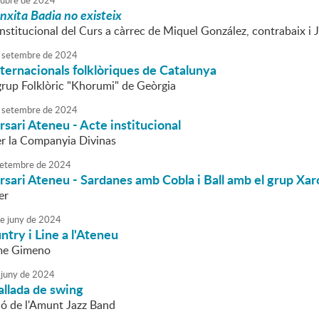
tubre
de
2024
nxita Badia no existeix
nstitucional del Curs a càrrec de Miquel González, contrabaix i J
setembre
de
2024
ternacionals folklòriques de Catalunya
 grup Folklòric "Khorumi" de Geòrgia
setembre
de
2024
sari Ateneu - Acte institucional
r la Companyia Divinas
etembre
de
2024
sari Ateneu - Sardanes amb Cobla i Ball amb el grup Xar
er
e
juny
de
2024
ntry i Line a l'Ateneu
me Gimeno
juny
de
2024
allada de swing
ió de l'Amunt Jazz Band