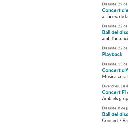
Dissabte,
29
de
Concert d'e
a càrrec de l
Dissabte,
22
de
Ball del dis
amb l'actuac
Dissabte,
22
de
Playback
Dissabte,
15
de
Concert d'
Música coral
Divendres,
14
d
Concert Fi
Amb els grup
Dissabte,
8
de
j
Ball del dis
Concert / Ba