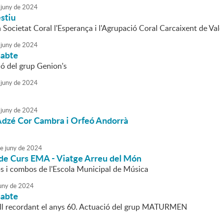
juny
de
2024
stiu
a Societat Coral l'Esperança i l'Agrupació Coral Carcaixent de Va
juny
de
2024
sabte
ió del grup Genion's
juny
de
2024
juny
de
2024
Adzé Cor Cambra i Orfeó Andorrà
e
juny
de
2024
 de Curs EMA - Viatge Arreu del Món
s i combos de l'Escola Municipal de Música
uny
de
2024
sabte
ll recordant el anys 60. Actuació del grup MATURMEN