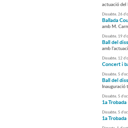
actuació del
Dissabte,
26
d'
Ballada Cou
amb M. Car
Dissabte,
19
d'
Ball del dis
amb l'actuac
Dissabte,
12
d'
Concert i b
Dissabte,
5
d'
oc
Ball del dis
Inauguració 
Dissabte,
5
d'
oc
1a Trobada
Dissabte,
5
d'
oc
1a Trobada