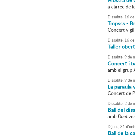
Mostra de c
a càrrec de l
Dissabte,
16
de
Tmpsss - B
Concert vigí
Dissabte,
16
de
Taller ober
Dissabte,
9
de
n
Concert i b
amb el grup
Dissabte,
9
de
n
La paraula 
Concert de P
Dissabte,
2
de
n
Ball del dis
amb
Duet zen
Dijous,
31
d'
oct
Ball de la 