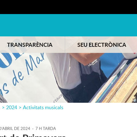
TRANSPARÈNCIA
SEU ELECTRÒNICA
s
>
2024
>
Activitats musicals
D'
ABRIL
DE
2024
-
7 H TARDA