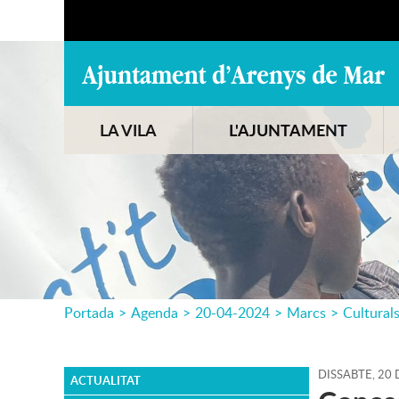
LA VILA
L'AJUNTAMENT
Portada
>
Agenda
>
20-04-2024
>
Marcs
>
Cultural
DISSABTE,
20
ACTUALITAT