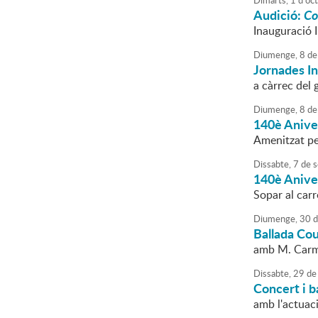
Dimarts,
1
d'
oc
Audició:
Co
Inauguració I
Diumenge,
8
de
Jornades In
a càrrec del
Diumenge,
8
de
140è Aniver
Amenitzat pe
Dissabte,
7
de
s
140è Aniver
Sopar al carr
Diumenge,
30
d
Ballada Cou
amb M. Car
Dissabte,
29
de
Concert i b
amb l'actuac