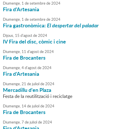
Diumenge,
1
de
setembre
de
2024
Fira d'Artesania
Diumenge,
1
de
setembre
de
2024
Fira gastronòmica:
El despertar del paladar
Dijous,
15
d'
agost
de
2024
IV Fira del disc, còmic i cine
Diumenge,
11
d'
agost
de
2024
Fira de Brocanters
Diumenge,
4
d'
agost
de
2024
Fira d'Artesania
Diumenge,
21
de
juliol
de
2024
Mercadillu d'en Plaza
Festa de la reutilització i reciclatge
Diumenge,
14
de
juliol
de
2024
Fira de Brocanters
Diumenge,
7
de
juliol
de
2024
Fira d'Artesania