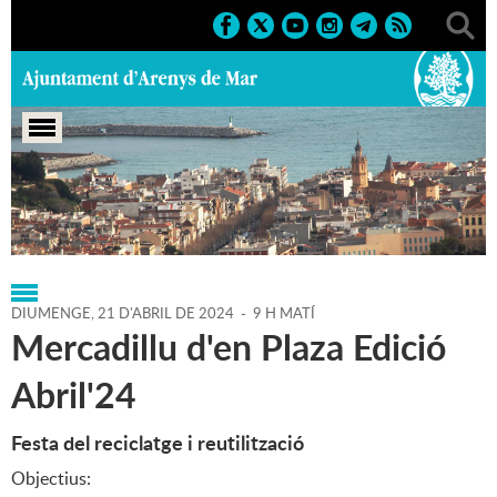
Portada
>
Regidories
>
Fires
>
Agenda
>
21-04-2024
DIUMENGE,
21
D'
ABRIL
DE
2024
-
9 H MATÍ
Mercadillu d'en Plaza Edició
Abril'24
Festa del reciclatge i reutilització
Objectius: