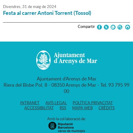
Divendres,
31
de
maig
de
2024
Festa al carrer Antoni Torrent (Tossol)
Compartir
Ajuntament d'Arenys de Mar
Riera del Bisbe Pol, 8 - 08350 Arenys de Mar - Tel. 93 795 99
00
INTRANET
AVÍS LEGAL
POLÍTICA PRIVACITAT
ACCESSIBILITAT
RSS
MAPA WEB
CRÈDITS
Amb la col·laboració de: