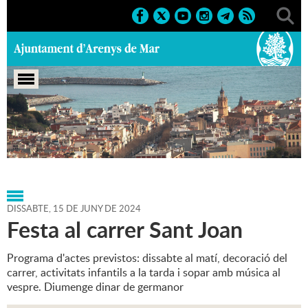
Portada
>
Agenda
>
15-06-
2024
>
Marcs
>
Culturals
>
2024
>
Festes de carrer
DISSABTE,
15
DE
JUNY
DE
2024
Festa al carrer Sant Joan
Programa d'actes previstos: dissabte al matí, decoració del
carrer, activitats infantils a la tarda i sopar amb música al
vespre. Diumenge dinar de germanor