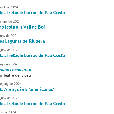
liol
de
2024
da al retaule barroc de Pau Costa
e
juny
de
2024
b festa a la Vall de Boí
juny
de
2024
les Lagunas de Riudera
juny
de
2024
da al retaule barroc de Pau Costa
uny
de
2024
riana Lecouvreur
n Teatre del Liceu
e
juny
de
2024
da Arenys i els 'americanos'
juny
de
2024
da al retaule barroc de Pau Costa
ny
de
2024