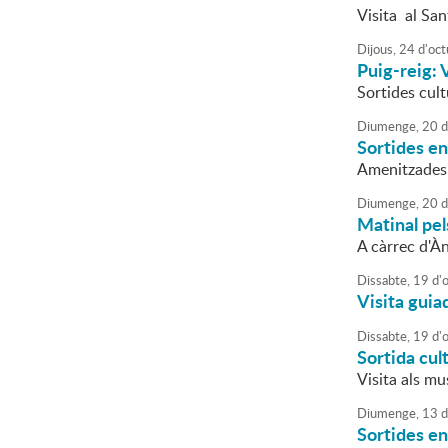
Visita al San
Dijous,
24
d'
oct
Puig-reig: V
Sortides cult
Diumenge,
20
d
Sortides en
Amenitzades
Diumenge,
20
d
Matinal pels
A càrrec d'À
Dissabte,
19
d'
Visita guia
Dissabte,
19
d'
Sortida cult
Visita als mu
Diumenge,
13
d
Sortides en