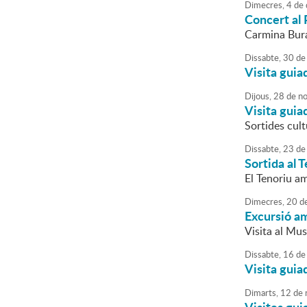
Dimecres,
4
de
Concert al 
Carmina Bura
Dissabte,
30
de
Visita guia
Dijous,
28
de
no
Visita guiad
Sortides cult
Dissabte,
23
de
Sortida al 
El Tenoriu am
Dimecres,
20
d
Excursió a
Visita al Mu
Dissabte,
16
de
Visita guia
Dimarts,
12
de