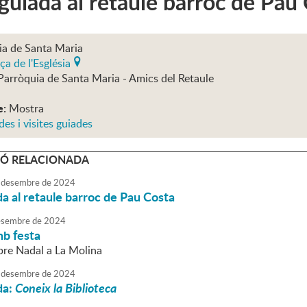
 guiada al retaule barroc de Pau
ia de Santa Maria
ça de l'Església
Parròquia de Santa Maria - Amics del Retaule
e:
Mostra
des i visites guiades
Ó RELACIONADA
desembre
de
2024
da al retaule barroc de Pau Costa
sembre
de
2024
mb festa
pre Nadal a La Molina
desembre
de
2024
da:
Coneix la Biblioteca