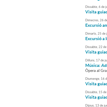
Dissabte,
6
de
ju
Visita guia
Dimecres,
26
d
Excursió am
Dimarts,
25
de
Excursió a 
Dissabte,
22
de
Visita guia
Dilluns,
17
de
j
Música:
Ad
Òpera al Gra
Diumenge,
16
d
Visita guia
Dissabte,
15
de
Visita guia
Dijous,
13
de
ju