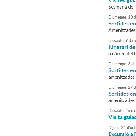
Visites gui
Setmana de l
Diumenge,
10
d
Sortides en
Amenitzades
Dissabte,
9
de
n
Itinerari d
a càrrec del 
Diumenge,
3
de
Sortides en
amenitzades 
Diumenge,
27
d
Sortides en
amenitzades 
Dissabte,
26
d'
Visita guia
Dijous,
24
d'
oct
Excursió a 