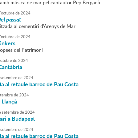
amb música de mar pel cantautor Pep Bergadà
'
octubre
de
2024
del passat
litzada al cementiri d'Arenys de Mar
'
octubre
de
2024
búnkers
opees del Patrimoni
octubre
de
2024
Cantàbria
setembre
de
2024
da al retaule barroc de Pau Costa
tembre
de
2024
 Llançà
e
setembre
de
2024
rari a Budapest
setembre
de
2024
da al retaule barroc de Pau Costa