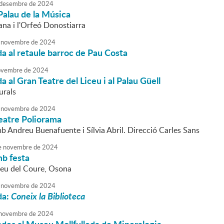
desembre
de
2024
Palau de la Música
na i l'Orfeó Donostiarra
novembre
de
2024
da al retaule barroc de Pau Costa
vembre
de
2024
a al Gran Teatre del Liceu i al Palau Güell
urals
novembre
de
2024
Teatre Poliorama
b Andreu Buenafuente i Sílvia Abril. Direcció Carles Sans
e
novembre
de
2024
mb festa
seu del Coure, Osona
novembre
de
2024
da:
Coneix la Biblioteca
novembre
de
2024