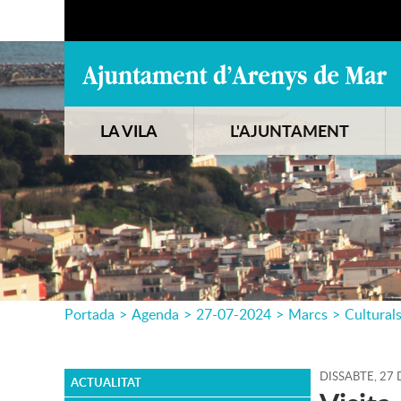
LA VILA
L'AJUNTAMENT
Portada
>
Agenda
>
27-07-2024
>
Marcs
>
Cultural
DISSABTE,
27
ACTUALITAT