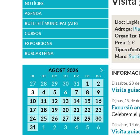
Visita
NOTÍCIES
AGENDA
Lloc:
Esglés
BUTLLETÍ MUNICIPAL (ATR)
Adreça:
Pla
CURSOS
Organitza:
Preu:
2 €
EXPOSICIONS
Tipus d'act
BUSCAR FEINA
Marc:
Sorti
AGOST 2026
INFORMACI
DL
DT
DC
DJ
DV
DS
DG
27
28
29
30
31
1
2
Dissabte,
28
de
Visita guia
3
4
5
6
7
8
9
10
11
12
13
14
15
16
Dijous,
19
de
de
Excursió a
17
18
19
20
21
22
23
Celebrem el 
24
25
26
27
28
29
30
Dissabte,
14
de
31
1
2
3
4
5
6
Visita guia