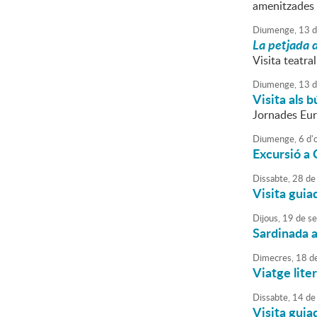
amenitzades 
Diumenge,
13
d
La petjada 
Visita teatra
Diumenge,
13
d
Visita als 
Jornades Eur
Diumenge,
6
d'
Excursió a 
Dissabte,
28
de
Visita guia
Dijous,
19
de
se
Sardinada a
Dimecres,
18
d
Viatge lite
Dissabte,
14
de
Visita guia