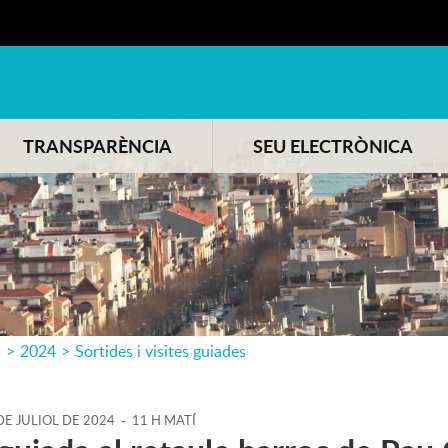
TRANSPARÈNCIA
SEU ELECTRÒNICA
s
>
2024
>
Sortides i visites guiades
DE
JULIOL
DE
2024
-
11 H MATÍ