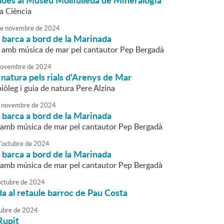
ades al Museu Mollfulleda de Mineralogia
a Ciència
e
novembre
de
2024
 barca a bord de la Marinada
 amb música de mar pel cantautor Pep Bergadà
ovembre
de
2024
e natura pels rials d'Arenys de Mar
biòleg i guia de natura Pere Alzina
novembre
de
2024
 barca a bord de la Marinada
amb música de mar pel cantautor Pep Bergadà
'
octubre
de
2024
 barca a bord de la Marinada
amb música de mar pel cantautor Pep Bergadà
octubre
de
2024
da al retaule barroc de Pau Costa
ubre
de
2024
Rupit