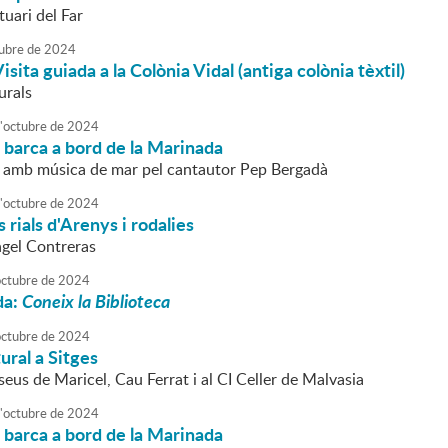
tuari del Far
ubre
de
2024
isita guiada a la Colònia Vidal (antiga colònia tèxtil)
urals
'
octubre
de
2024
 barca a bord de la Marinada
 amb música de mar pel cantautor Pep Bergadà
'
octubre
de
2024
 rials d'Arenys i rodalies
ngel Contreras
octubre
de
2024
da:
Coneix la Biblioteca
octubre
de
2024
ural a Sitges
seus de Maricel, Cau Ferrat i al CI Celler de Malvasia
'
octubre
de
2024
 barca a bord de la Marinada