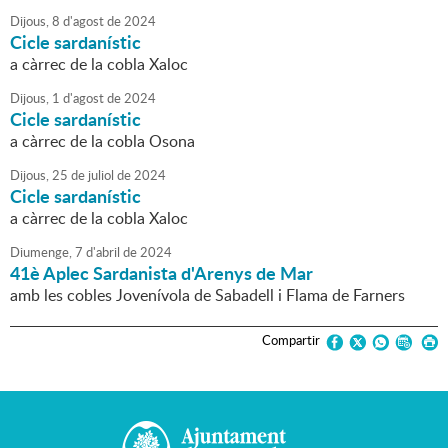
Dijous,
8
d'
agost
de
2024
Cicle sardanístic
a càrrec de la cobla Xaloc
Dijous,
1
d'
agost
de
2024
Cicle sardanístic
a càrrec de la cobla Osona
Dijous,
25
de
juliol
de
2024
Cicle sardanístic
a càrrec de la cobla Xaloc
Diumenge,
7
d'
abril
de
2024
41è Aplec Sardanista d'Arenys de Mar
amb les cobles Jovenívola de Sabadell i Flama de Farners
Compartir