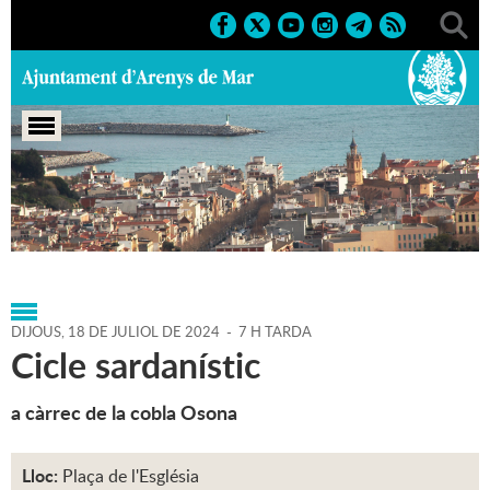
Portada
>
Agenda
>
18-07-
2024
>
Marcs
>
Culturals
>
2024
>
Sardanes
DIJOUS,
18
DE
JULIOL
DE
2024
-
7 H TARDA
Cicle sardanístic
a càrrec de la cobla Osona
Lloc:
Plaça de l'Església