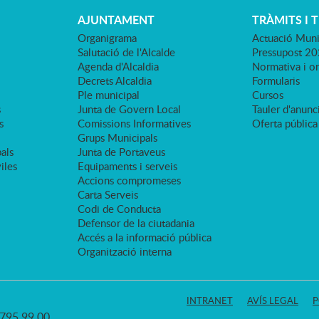
AJUNTAMENT
TRÀMITS I 
Organigrama
Actuació Muni
Salutació de l'Alcalde
Pressupost 2
Agenda d'Alcaldia
Normativa i o
Decrets Alcaldia
Formularis
Ple municipal
Cursos
s
Junta de Govern Local
Tauler d'anunci
s
Comissions Informatives
Oferta pública
Grups Municipals
als
Junta de Portaveus
viles
Equipaments i serveis
Accions compromeses
Carta Serveis
Codi de Conducta
Defensor de la ciutadania
Accés a la informació pública
Organització interna
INTRANET
AVÍS LEGAL
P
3 795 99 00