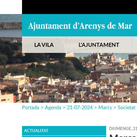
LA VILA
L'AJUNTAMENT
Portada
>
Agenda
>
21-07-2024
>
Marcs
>
Societat
DIUMENGE,
2
ACTUALITAT