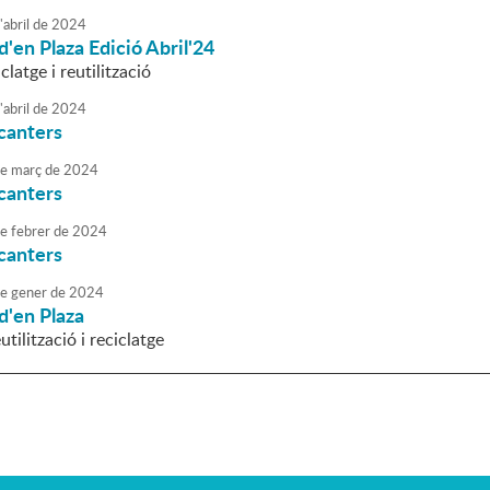
'
abril
de
2024
d'en Plaza Edició Abril'24
clatge i reutilització
'
abril
de
2024
canters
e
març
de
2024
canters
e
febrer
de
2024
canters
e
gener
de
2024
d'en Plaza
utilització i reciclatge