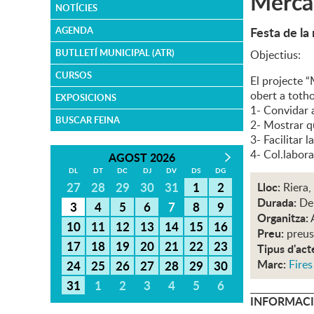
Mercad
NOTÍCIES
Festa de la 
AGENDA
BUTLLETÍ MUNICIPAL (ATR)
Objectius:
CURSOS
El projecte “
obert a totho
EXPOSICIONS
1- Convidar a
BUSCAR FEINA
2- Mostrar qu
3- Facilitar 
4- Col.labor
AGOST 2026
DL
DT
DC
DJ
DV
DS
DG
27
28
29
30
31
1
2
Lloc:
Riera,
Durada:
De
3
4
5
6
7
8
9
Organitza:
10
11
12
13
14
15
16
Preu:
preus
17
18
19
20
21
22
23
Tipus d'act
Marc:
Fires
24
25
26
27
28
29
30
31
1
2
3
4
5
6
INFORMACI