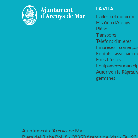
LA VILA
Dades del municipi
Història d'Arenys
Plànol
Transports
Telèfons d'interès
Empreses i comerço
Entitats i associacion
Fires i festes
Equipaments municip
Auterive i la Ràpita, 
germanes
Ajuntament d'Arenys de Mar
Riera del Bisbe Pol, 8 - 08350 Arenys de Mar - Tel. 9