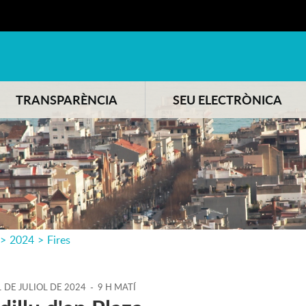
TRANSPARÈNCIA
SEU ELECTRÒNICA
>
2024
>
Fires
1
DE
JULIOL
DE
2024
-
9 H MATÍ