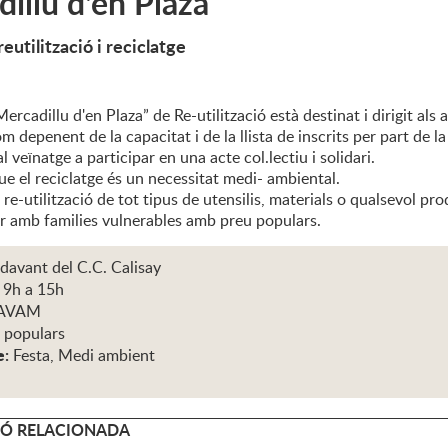
illu d'en Plaza
reutilització i reciclatge
Mercadillu d'en Plaza” de Re-utilització està destinat i dirigit als 
m depenent de la capacitat i de la llista de inscrits per part de la
l veïnatge a participar en una acte col.lectiu i solidari.
e el reciclatge és un necessitat medi- ambiental.
la re-utilització de tot tipus de utensilis, materials o qualsevol pr
ar amb families vulnerables amb preu populars.
 davant del C.C. Calisay
 9h a 15h
AVAM
 populars
e:
Festa, Medi ambient
Ó RELACIONADA