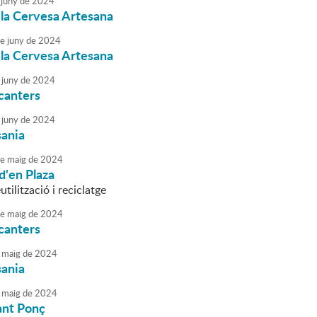
juny
de
2024
 la Cervesa Artesana
e
juny
de
2024
 la Cervesa Artesana
juny
de
2024
canters
juny
de
2024
sania
e
maig
de
2024
d'en Plaza
utilització i reciclatge
e
maig
de
2024
canters
maig
de
2024
sania
maig
de
2024
ant Ponç