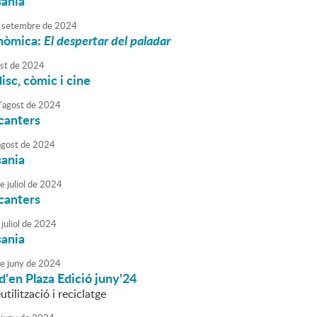
sania
setembre
de
2024
onòmica:
El despertar del paladar
st
de
2024
disc, còmic i cine
'
agost
de
2024
canters
agost
de
2024
sania
e
juliol
de
2024
canters
juliol
de
2024
sania
e
juny
de
2024
d'en Plaza Edició juny'24
utilització i reciclatge