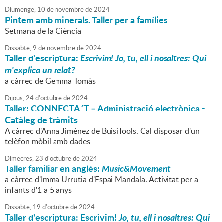
Diumenge,
10
de
novembre
de
2024
Pintem amb minerals. Taller per a famílies
Setmana de la Ciència
Dissabte,
9
de
novembre
de
2024
Taller d'escriptura:
Escrivim! Jo, tu, ell i nosaltres: Qui
m'explica un relat?
a càrrec de Gemma Tomàs
Dijous,
24
d'
octubre
de
2024
Taller: CONNECTA´T – Administració electrònica -
Catàleg de tràmits
A càrrec d'Anna Jiménez de BuisiTools. Cal disposar d'un
telèfon mòbil amb dades
Dimecres,
23
d'
octubre
de
2024
Taller familiar en anglès:
Music&Movement
a càrrec d'Imma Urrutia d'Espai Mandala. Activitat per a
infants d'1 a 5 anys
Dissabte,
19
d'
octubre
de
2024
Taller d'escriptura: Escrivim!
Jo, tu, ell i nosaltres: Qui