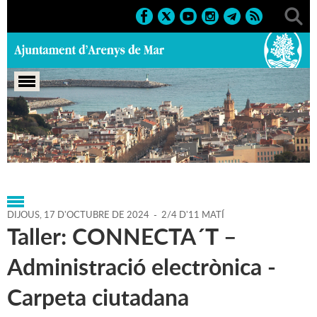
Portada
>
Agenda
>
17-10-
2024
>
Marcs
>
Culturals
>
2024
>
Cursos i tallers
DIJOUS,
17
D'
OCTUBRE
DE
2024
-
2/4 D'11 MATÍ
Taller: CONNECTA´T –
Administració electrònica -
Carpeta ciutadana