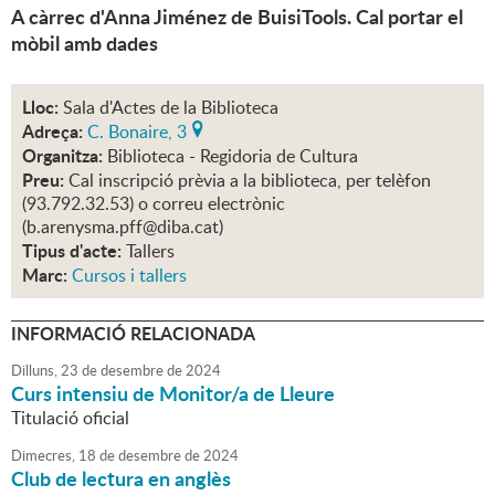
A càrrec d'Anna Jiménez de BuisiTools. Cal portar el
mòbil amb dades
Lloc:
Sala d'Actes de la Biblioteca
Adreça:
C. Bonaire, 3
Organitza:
Biblioteca - Regidoria de Cultura
Preu:
Cal inscripció prèvia a la biblioteca, per telèfon
(93.792.32.53) o correu electrònic
(b.arenysma.pff@diba.cat)
Tipus d'acte:
Tallers
Marc:
Cursos i tallers
INFORMACIÓ RELACIONADA
Dilluns,
23
de
desembre
de
2024
Curs intensiu de Monitor/a de Lleure
Titulació oficial
Dimecres,
18
de
desembre
de
2024
Club de lectura en anglès