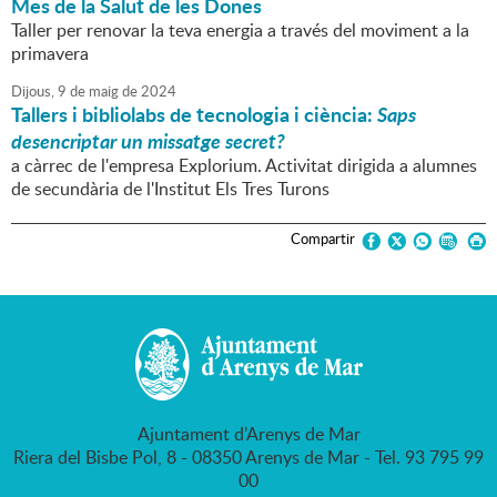
Mes de la Salut de les Dones
Taller per renovar la teva energia a través del moviment a la
primavera
Dijous,
9
de
maig
de
2024
Tallers i bibliolabs de tecnologia i ciència:
Saps
desencriptar un missatge secret?
a càrrec de l'empresa Explorium. Activitat dirigida a alumnes
de secundària de l'Institut Els Tres Turons
Compartir
Ajuntament d'Arenys de Mar
Riera del Bisbe Pol, 8 - 08350 Arenys de Mar - Tel. 93 795 99
00