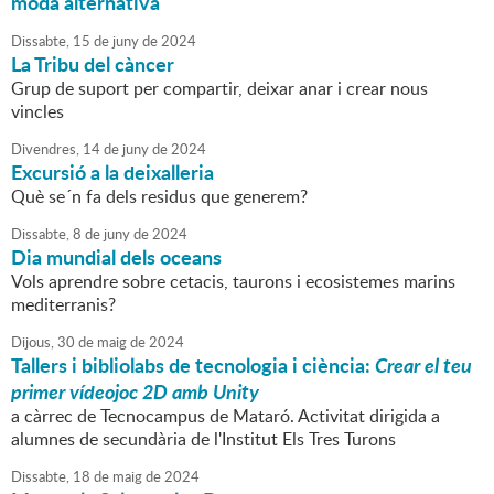
moda alternativa
Dissabte,
15
de
juny
de
2024
La Tribu del càncer
Grup de suport per compartir, deixar anar i crear nous
vincles
Divendres,
14
de
juny
de
2024
Excursió a la deixalleria
Què se´n fa dels residus que generem?
Dissabte,
8
de
juny
de
2024
Dia mundial dels oceans
Vols aprendre sobre cetacis, taurons i ecosistemes marins
mediterranis?
Dijous,
30
de
maig
de
2024
Tallers i bibliolabs de tecnologia i ciència:
Crear el teu
primer vídeojoc 2D amb Unity
a càrrec de Tecnocampus de Mataró. Activitat dirigida a
alumnes de secundària de l'Institut Els Tres Turons
Dissabte,
18
de
maig
de
2024