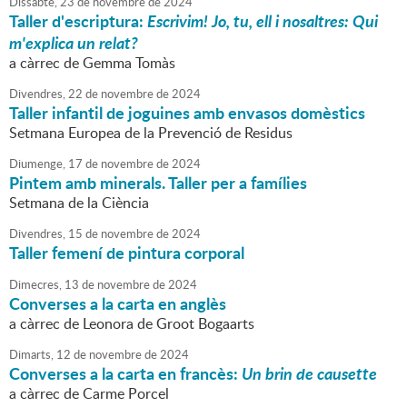
Dissabte,
23
de
novembre
de
2024
Taller d'escriptura:
Escrivim! Jo, tu, ell i nosaltres: Qui
m'explica un relat?
a càrrec de Gemma Tomàs
Divendres,
22
de
novembre
de
2024
Taller infantil de joguines amb envasos domèstics
Setmana Europea de la Prevenció de Residus
Diumenge,
17
de
novembre
de
2024
Pintem amb minerals. Taller per a famílies
Setmana de la Ciència
Divendres,
15
de
novembre
de
2024
Taller femení de pintura corporal
Dimecres,
13
de
novembre
de
2024
Converses a la carta en anglès
a càrrec de Leonora de Groot Bogaarts
Dimarts,
12
de
novembre
de
2024
Converses a la carta en francès:
Un brin de causette
a càrrec de Carme Porcel