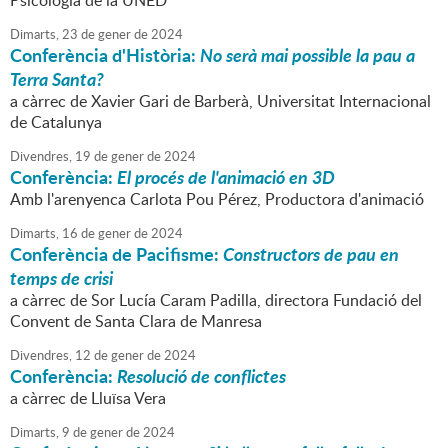
Psicologia de la UNED
Dimarts,
23
de
gener
de
2024
Conferència d'Història:
No serà mai possible la pau a
Terra Santa?
a càrrec de Xavier Gari de Barberà, Universitat Internacional
de Catalunya
Divendres,
19
de
gener
de
2024
Conferència:
El procés de l'animació en 3D
Amb l'arenyenca Carlota Pou Pérez, Productora d'animació
Dimarts,
16
de
gener
de
2024
Conferència de Pacifisme:
Constructors de pau en
temps de crisi
a càrrec de Sor Lucía Caram Padilla, directora Fundació del
Convent de Santa Clara de Manresa
Divendres,
12
de
gener
de
2024
Conferència:
Resolució de conflictes
a càrrec de Lluïsa Vera
Dimarts,
9
de
gener
de
2024