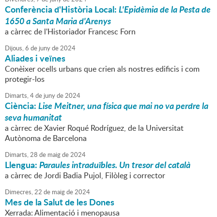
Conferència d'Història Local:
L'Epidèmia de la Pesta de
1650 a Santa Maria d'Arenys
a càrrec de l'Historiador Francesc Forn
Dijous,
6
de
juny
de
2024
Aliades i veïnes
Conèixer ocells urbans que crien als nostres edificis i com
protegir-los
Dimarts,
4
de
juny
de
2024
Ciència:
Lise Meitner, una física que mai no va perdre la
seva humanitat
a càrrec de Xavier Roqué Rodríguez, de la Universitat
Autònoma de Barcelona
Dimarts,
28
de
maig
de
2024
Llengua:
Paraules intraduïbles. Un tresor del català
a càrrec de Jordi Badia Pujol, Filòleg i corrector
Dimecres,
22
de
maig
de
2024
Mes de la Salut de les Dones
Xerrada: Alimentació i menopausa