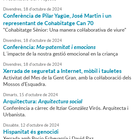
Divendres,
18
d'
octubre
de
2024
Conferència de Pilar Yagüe, José Martin i un
representant de Cohabitatge Can 70
"Cohabitatge Sènior: Una manera col·laborativa de viure"
Divendres,
18
d'
octubre
de
2024
Conferència:
Ma-paternitat i emocions
L´impacte de la nostra gestió emocional en la criança
Divendres,
18
d'
octubre
de
2024
Xerrada de seguretat a Internet, mòbil i tauletes
Activitat del Mes de la Gent Gran, amb la col·laboració dels
Mossos d'Esquadra.
Dimarts,
15
d'
octubre
de
2024
Arquitectura:
Arquitectura social
Conferència a càrrec de Itziar González Virós. Arquitecta i
Urbanista.
Dissabte,
12
d'
octubre
de
2024
Hispanitat és genocidi
Xerrada amb Rocio Echevarría i David Paz