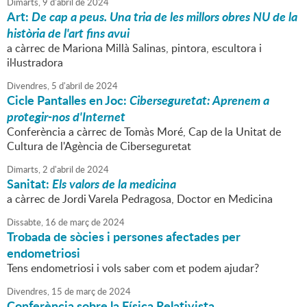
Dimarts,
9
d'
abril
de
2024
Art:
De cap a peus. Una tria de les millors obres NU de la
història de l'art fins avui
a càrrec de Mariona Millà Salinas, pintora, escultora i
il·lustradora
Divendres,
5
d'
abril
de
2024
Cicle Pantalles en Joc:
Ciberseguretat: Aprenem a
protegir-nos d'Internet
Conferència a càrrec de Tomàs Moré, Cap de la Unitat de
Cultura de l'Agència de Ciberseguretat
Dimarts,
2
d'
abril
de
2024
Sanitat:
Els valors de la medicina
a càrrec de Jordi Varela Pedragosa, Doctor en Medicina
Dissabte,
16
de
març
de
2024
Trobada de sòcies i persones afectades per
endometriosi
Tens endometriosi i vols saber com et podem ajudar?
Divendres,
15
de
març
de
2024
Conferència sobre la Física Relativista