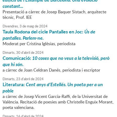
constant...
Presentació a càrrec de Josep Baquer Sistach, arquitecte
tècnic, Prof. IEE
Divendres,
3
de
maig
de
2024
Taula Rodona del cicle Pantalles en Joc:
Ús de
pantalles. Parlem-ne.
Moderat per Cristina Iglèsias, periodista
Dimarts,
30
d'
abril
de
2024
Comunicació:
10 coses que no veus a la televisió, però
que hi són.
a càrrec de Joan Celdran Danés, periodista i escriptor
Dimarts,
23
d'
abril
de
2024
Literatura:
Cent anys d'Estellés. Un poeta per a un
poble
a càrrec de Josep Vicent García-Raffi, de la Universitat de
València. Recitació de poesies amb Christelle Enguix Morant,
poeta valenciana.
Dimarts,
16
d'
abril
de
2024