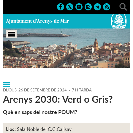
Portada
>
Regidories
>
Medi Ambient
>
Agenda
>
26-09-
2024
DIJOUS,
26
DE
SETEMBRE
DE
2024
-
7 H TARDA
Arenys 2030: Verd o Gris?
Què en saps del nostre POUM?
Lloc:
Sala Noble del C.C.Calisay