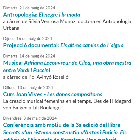
Dimarts,
21
de
maig
de
2024
Antropologia:
El negre i la moda
a càrrec de Sílvia Ventosa Muñoz, doctora en Antropologia
Urbana
Dijous,
16
de
maig
de
2024
Projecció documental:
Els altres camins de l´aigua
Dimarts,
14
de
maig
de
2024
Música:
Adriana Lecouvreur de Cilea, una obra mestra
entre Verdi i Puccini
a càrrec de Pol Avinyó Roselló
Dilluns,
13
de
maig
de
2024
Curs Joan Vives -
Les dones compositores
La creació musical femenina en el temps. Des de Hildegard
von Bingen a Lili Boulanger
Divendres,
3
de
maig
de
2024
Conferència amb motiu de la 3a edició del llibre
Secrets d'un sistema constructiu d'Antoni Paricio. Els
edificis de l'Eixample de Barcelona. Una evolució