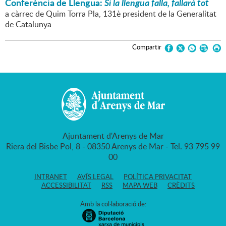
Conferència de Llengua:
Si la llengua falla, fallarà tot
a càrrec de Quim Torra Pla, 131è president de la Generalitat
de Catalunya
Compartir
Ajuntament d'Arenys de Mar
Riera del Bisbe Pol, 8 - 08350 Arenys de Mar - Tel. 93 795 99
00
INTRANET
AVÍS LEGAL
POLÍTICA PRIVACITAT
ACCESSIBILITAT
RSS
MAPA WEB
CRÈDITS
Amb la col·laboració de: