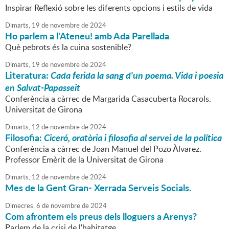
Inspirar Reflexió sobre les diferents opcions i estils de vida
Dimarts,
19
de
novembre
de
2024
Ho parlem a l'Ateneu! amb Ada Parellada
Què pebrots és la cuina sostenible?
Dimarts,
19
de
novembre
de
2024
Literatura:
Cada ferida la sang d'un poema. Vida i poesia
en Salvat-Papasseit
Conferència a càrrec de Margarida Casacuberta Rocarols.
Universitat de Girona
Dimarts,
12
de
novembre
de
2024
Filosofia:
Ciceró, oratòria i filosofia al servei de la política
Conferència a càrrec de Joan Manuel del Pozo Àlvarez.
Professor Emèrit de la Universitat de Girona
Dimarts,
12
de
novembre
de
2024
Mes de la Gent Gran- Xerrada Serveis Socials.
Dimecres,
6
de
novembre
de
2024
Com afrontem els preus dels lloguers a Arenys?
Parlem de la crisi de l'habitatge