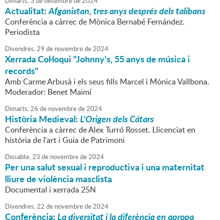
Dimarts,
3
de
desembre
de
2024
Actualitat:
Afganistan, tres anys després dels talibans
Conferència a càrrec de Mònica Bernabé Fernández.
Periodista
Divendres,
29
de
novembre
de
2024
Xerrada Col·loqui "Johnny's, 55 anys de música i
records"
Amb Carme Arbusà i els seus fills Marcel i Mònica Vallbona.
Moderador: Benet Maimí
Dimarts,
26
de
novembre
de
2024
Història Medieval:
L'Origen dels Càtars
Conferència a càrrec de Alex Turró Rosset. Llicenciat en
història de l'art i Guia de Patrimoni
Dissabte,
23
de
novembre
de
2024
Per una salut sexual i reproductiva i una maternitat
lliure de violència masclista
Documental i xerrada 25N
Divendres,
22
de
novembre
de
2024
Conferència:
La diversitat i la diferència en apropa