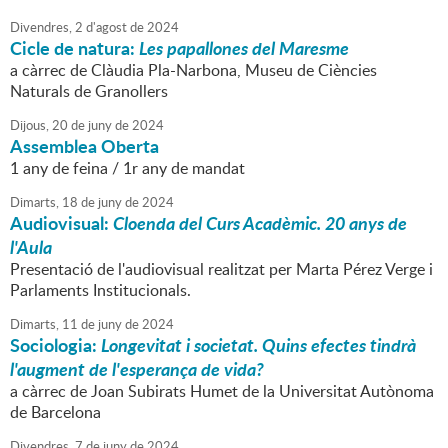
Divendres,
2
d'
agost
de
2024
Cicle de natura:
Les papallones del Maresme
a càrrec de Clàudia Pla-Narbona, Museu de Ciències
Naturals de Granollers
Dijous,
20
de
juny
de
2024
Assemblea Oberta
1 any de feina / 1r any de mandat
Dimarts,
18
de
juny
de
2024
Audiovisual:
Cloenda del Curs Acadèmic. 20 anys de
l'Aula
Presentació de l'audiovisual realitzat per Marta Pérez Verge i
Parlaments Institucionals.
Dimarts,
11
de
juny
de
2024
Sociologia:
Longevitat i societat. Quins efectes tindrà
l'augment de l'esperança de vida?
a càrrec de Joan Subirats Humet de la Universitat Autònoma
de Barcelona
Divendres,
7
de
juny
de
2024