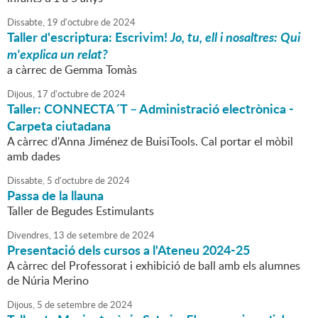
Dissabte,
19
d'
octubre
de
2024
Taller d'escriptura: Escrivim!
Jo, tu, ell i nosaltres: Qui
m'explica un relat?
a càrrec de Gemma Tomàs
Dijous,
17
d'
octubre
de
2024
Taller: CONNECTA´T – Administració electrònica -
Carpeta ciutadana
A càrrec d'Anna Jiménez de BuisiTools. Cal portar el mòbil
amb dades
Dissabte,
5
d'
octubre
de
2024
Passa de la llauna
Taller de Begudes Estimulants
Divendres,
13
de
setembre
de
2024
Presentació dels cursos a l'Ateneu 2024-25
A càrrec del Professorat i exhibició de ball amb els alumnes
de Núria Merino
Dijous,
5
de
setembre
de
2024