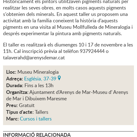
Històricament els pintors utilitzaven pigments naturals per
realitzar les seves obres, en molts casos aquests pigments
s'obtenien dels minerals. En aquest taller us proposem una
activitat amb la família coneixent la història d'aquests
pigments en una visita al Museu Mollfulleda de Mineralogia i
després experimentar la pintura amb pigments naturals.
El taller es realitzarà els diumenges 10 i 17 de novembre a les
11h. Cal inscripció prèvia al telèfon 937924444 o
talaverahd@arenysdemar.cat
Lloc:
Museu Mineralogia
Adreça:
Església, 37-39
Durada:
Fins a les 13h
Organitza:
Ajuntament d'Arenys de Mar-Museu d' Arenys
de Mar i Dibuixem Maresme
Preu:
Gratuït
Tipus d'acte:
Tallers
Marc:
Cursos i tallers
INFORMACIÓ RELACIONADA