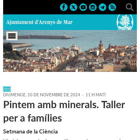
Portada
>
Agenda
>
10-11-
2024
>
Marcs
>
Culturals
>
2024
>
Cursos i tallers
DIUMENGE,
10
DE
NOVEMBRE
DE
2024
-
11 H MATÍ
Pintem amb minerals. Taller
per a famílies
Setmana de la Ciència