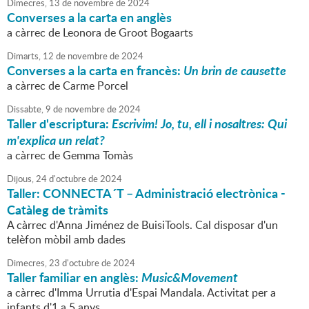
Dimecres,
13
de
novembre
de
2024
Converses a la carta en anglès
a càrrec de Leonora de Groot Bogaarts
Dimarts,
12
de
novembre
de
2024
Converses a la carta en francès:
Un brin de causette
a càrrec de Carme Porcel
Dissabte,
9
de
novembre
de
2024
Taller d'escriptura:
Escrivim! Jo, tu, ell i nosaltres: Qui
m'explica un relat?
a càrrec de Gemma Tomàs
Dijous,
24
d'
octubre
de
2024
Taller: CONNECTA´T – Administració electrònica -
Catàleg de tràmits
A càrrec d'Anna Jiménez de BuisiTools. Cal disposar d'un
telèfon mòbil amb dades
Dimecres,
23
d'
octubre
de
2024
Taller familiar en anglès:
Music&Movement
a càrrec d'Imma Urrutia d'Espai Mandala. Activitat per a
infants d'1 a 5 anys