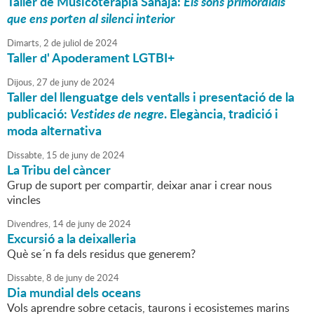
Taller de Musicoteràpia Sahaja:
Els sons primordials
que ens porten al silenci interior
Dimarts,
2
de
juliol
de
2024
Taller d' Apoderament LGTBI+
Dijous,
27
de
juny
de
2024
Taller del llenguatge dels ventalls i presentació de la
publicació:
Vestides de negre
. Elegància, tradició i
moda alternativa
Dissabte,
15
de
juny
de
2024
La Tribu del càncer
Grup de suport per compartir, deixar anar i crear nous
vincles
Divendres,
14
de
juny
de
2024
Excursió a la deixalleria
Què se´n fa dels residus que generem?
Dissabte,
8
de
juny
de
2024
Dia mundial dels oceans
Vols aprendre sobre cetacis, taurons i ecosistemes marins