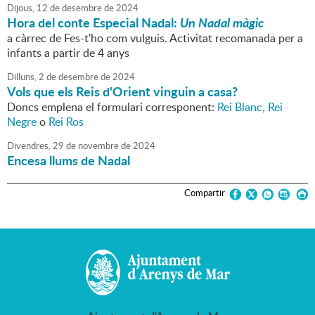
Dijous,
12
de
desembre
de
2024
Hora del conte Especial Nadal:
Un Nadal màgic
a càrrec de Fes-t'ho com vulguis. Activitat recomanada per a
infants a partir de 4 anys
Dilluns,
2
de
desembre
de
2024
Vols que els Reis d'Orient vinguin a casa?
Doncs emplena el formulari corresponent:
Rei Blanc
,
Rei
Negre
o
Rei Ros
Divendres,
29
de
novembre
de
2024
Encesa llums de Nadal
Compartir