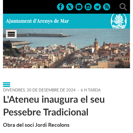
Portada
>
Agenda
>
20-12-
2024
>
Marcs
>
Culturals
>
2024
>
Nadal 24-25
DIVENDRES,
20
DE
DESEMBRE
DE
2024
-
6 H TARDA
L'Ateneu inaugura el seu
Pessebre Tradicional
Obra del soci Jordi Recolons