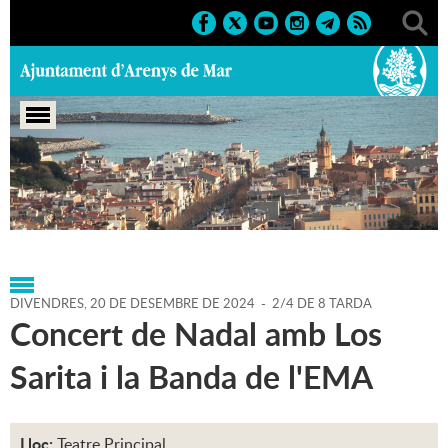
Portada
>
Agenda
>
20-12-
2024
>
Marcs
>
Culturals
>
2024
>
Nadal 24-25
DIVENDRES,
20
DE
DESEMBRE
DE
2024
-
2/4 DE 8 TARDA
Concert de Nadal amb Los
Sarita i la Banda de l'EMA
Lloc:
Teatre Principal