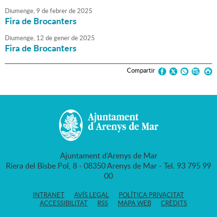
Diumenge,
9
de
febrer
de
2025
Fira de Brocanters
Diumenge,
12
de
gener
de
2025
Fira de Brocanters
Compartir
Ajuntament d'Arenys de Mar
Riera del Bisbe Pol, 8 - 08350 Arenys de Mar - Tel. 93 795 99
00
INTRANET
AVÍS LEGAL
POLÍTICA PRIVACITAT
ACCESSIBILITAT
RSS
MAPA WEB
CRÈDITS