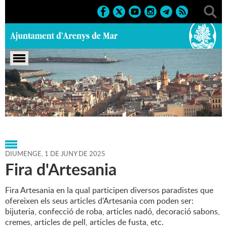
Portada
>
Agenda
>
01-06-
2025
>
Marcs
>
Culturals
>
2025
>
Fires
DIUMENGE,
1
DE
JUNY
DE
2025
Fira d'Artesania
Fira Artesania en la qual participen diversos paradistes que
ofereixen els seus articles d'Artesania com poden ser:
bijuteria, confecció de roba, articles nadó, decoració sabons,
cremes, articles de pell, articles de fusta, etc.