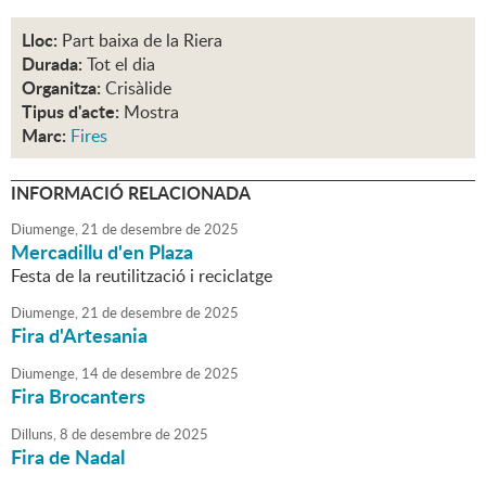
Lloc:
Part baixa de la Riera
Durada:
Tot el dia
Organitza:
Crisàlide
Tipus d'acte:
Mostra
Marc:
Fires
INFORMACIÓ RELACIONADA
Diumenge,
21
de
desembre
de
2025
Mercadillu d'en Plaza
Festa de la reutilització i reciclatge
Diumenge,
21
de
desembre
de
2025
Fira d'Artesania
Diumenge,
14
de
desembre
de
2025
Fira Brocanters
Dilluns,
8
de
desembre
de
2025
Fira de Nadal