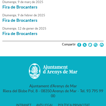
Diumenge,
9
de
març
de
2025
Fira de Brocanters
Diumenge,
9
de
febrer
de
2025
Fira de Brocanters
Diumenge,
12
de
gener
de
2025
Fira de Brocanters
Compartir
Ajuntament d'Arenys de Mar
Riera del Bisbe Pol, 8 - 08350 Arenys de Mar - Tel. 93 795 99
00
INTRANET
AVÍS LEGAL
POLÍTICA PRIVACITAT