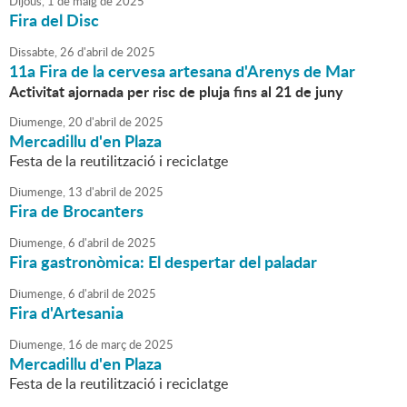
Dijous,
1
de
maig
de
2025
Fira del Disc
Dissabte,
26
d'
abril
de
2025
11a Fira de la cervesa artesana d'Arenys de Mar
Activitat ajornada per risc de pluja fins al 21 de juny
Diumenge,
20
d'
abril
de
2025
Mercadillu d'en Plaza
Festa de la reutilització i reciclatge
Diumenge,
13
d'
abril
de
2025
Fira de Brocanters
Diumenge,
6
d'
abril
de
2025
Fira gastronòmica: El despertar del paladar
Diumenge,
6
d'
abril
de
2025
Fira d'Artesania
Diumenge,
16
de
març
de
2025
Mercadillu d'en Plaza
Festa de la reutilització i reciclatge