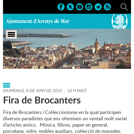
Portada
>
Agenda
>
08-06-
2025
>
Marcs
>
Culturals
>
2025
>
Fires
DIUMENGE,
8
DE
JUNY
DE
2025
-
10 H MATÍ
Fira de Brocanters
Fira de Brocanters i Col·leccionisme en la qual participen
diversos paradistes que ens ofereixen un ventall molt variat
d'articles antics. Música, llibres, paper en general,
porcelana, vidre, mobles auxiliars, col·lecció de monedes,