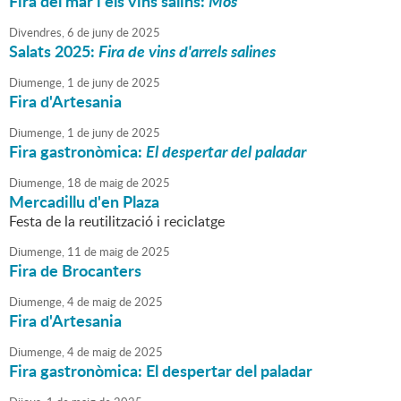
Fira del mar i els vins salins:
Mos
Divendres,
6
de
juny
de
2025
Salats 2025:
Fira de vins d'arrels salines
Diumenge,
1
de
juny
de
2025
Fira d'Artesania
Diumenge,
1
de
juny
de
2025
Fira gastronòmica:
El despertar del paladar
Diumenge,
18
de
maig
de
2025
Mercadillu d'en Plaza
Festa de la reutilització i reciclatge
Diumenge,
11
de
maig
de
2025
Fira de Brocanters
Diumenge,
4
de
maig
de
2025
Fira d'Artesania
Diumenge,
4
de
maig
de
2025
Fira gastronòmica: El despertar del paladar