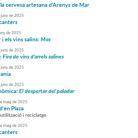
 la cervesa artesana d'Arenys de Mar
juny
de
2025
canters
uny
de
2025
 i els vins salins:
Mos
juny
de
2025
5:
Fira de vins d'arrels salines
juny
de
2025
sania
juny
de
2025
onòmica:
El despertar del paladar
e
maig
de
2025
d'en Plaza
utilització i reciclatge
e
maig
de
2025
canters