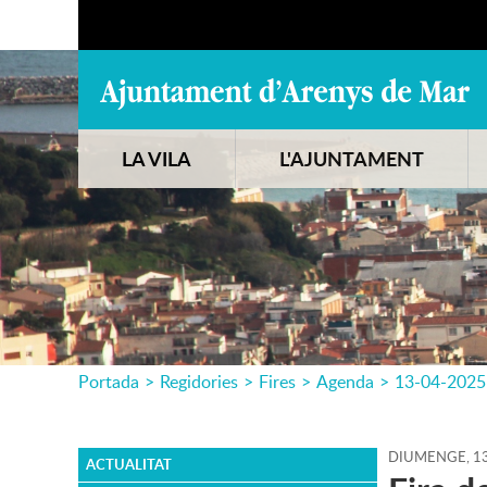
LA VILA
L'AJUNTAMENT
Portada
>
Regidories
>
Fires
>
Agenda
>
13-04-2025
DIUMENGE,
1
ACTUALITAT