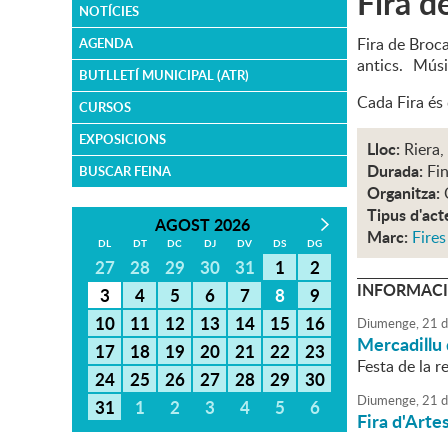
Fira d
NOTÍCIES
Fira de Broca
AGENDA
antics. Músic
BUTLLETÍ MUNICIPAL (ATR)
Cada Fira és 
CURSOS
EXPOSICIONS
Lloc:
Riera,
Durada:
Fin
BUSCAR FEINA
Organitza:
Tipus d'act
AGOST 2026
Marc:
Fires
DL
DT
DC
DJ
DV
DS
DG
27
28
29
30
31
1
2
INFORMACI
3
4
5
6
7
8
9
10
11
12
13
14
15
16
Diumenge,
21
d
Mercadillu 
17
18
19
20
21
22
23
Festa de la re
24
25
26
27
28
29
30
Diumenge,
21
d
31
1
2
3
4
5
6
Fira d'Arte