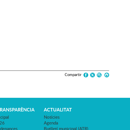
Compartir
TRANSPARÈNCIA
ACTUALITAT
cipal
Notícies
026
Agenda
rdenances
Butlletí municipal (ATR)