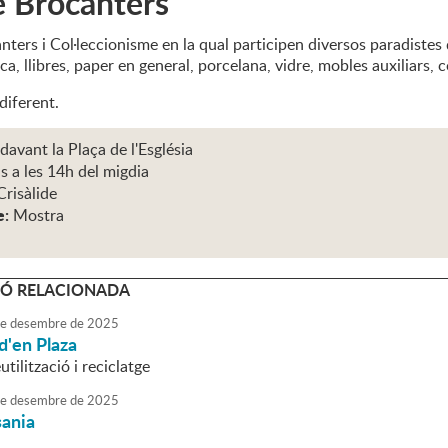
e Brocanters
nters i Col·leccionisme en la qual participen diversos paradistes 
a, llibres, paper en general, porcelana, vidre, mobles auxiliars, co
diferent.
 davant la Plaça de l'Església
s a les 14h del migdia
Crisàlide
e:
Mostra
Ó RELACIONADA
e
desembre
de
2025
d'en Plaza
utilització i reciclatge
e
desembre
de
2025
sania