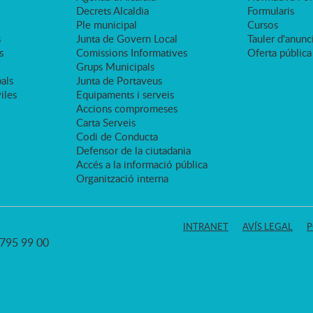
Decrets Alcaldia
Formularis
Ple municipal
Cursos
s
Junta de Govern Local
Tauler d'anunci
s
Comissions Informatives
Oferta pública
Grups Municipals
als
Junta de Portaveus
viles
Equipaments i serveis
Accions compromeses
Carta Serveis
Codi de Conducta
Defensor de la ciutadania
Accés a la informació pública
Organització interna
INTRANET
AVÍS LEGAL
P
3 795 99 00