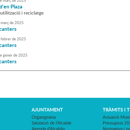
e
març
de
2025
d'en Plaza
utilització i reciclatge
març
de
2025
canters
febrer
de
2025
canters
e
gener
de
2025
canters
AJUNTAMENT
TRÀMITS I 
Organigrama
Actuació Muni
Salutació de l'Alcalde
Pressupost 2
Agenda d'Alcaldia
Normativa i o