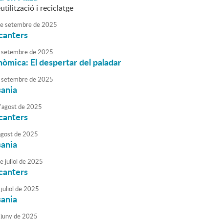
utilització i reciclatge
e
setembre
de
2025
canters
setembre
de
2025
nòmica: El despertar del paladar
setembre
de
2025
sania
'
agost
de
2025
canters
agost
de
2025
sania
e
juliol
de
2025
canters
juliol
de
2025
sania
juny
de
2025