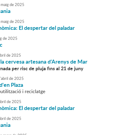
maig
de
2025
sania
maig
de
2025
nòmica: El despertar del paladar
g
de
2025
sc
bril
de
2025
 la cervesa artesana d'Arenys de Mar
rnada per risc de pluja fins al 21 de juny
'
abril
de
2025
d'en Plaza
utilització i reciclatge
bril
de
2025
nòmica: El despertar del paladar
bril
de
2025
sania