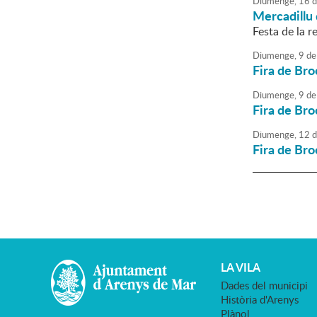
Diumenge,
16
d
Mercadillu 
Festa de la re
Diumenge,
9
de
Fira de Bro
Diumenge,
9
de
Fira de Bro
Diumenge,
12
d
Fira de Bro
LA VILA
Dades del municipi
Història d'Arenys
Plànol