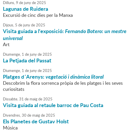
Dilluns,
9
de
juny
de
2025
Lagunas de Ruidera
Excursió de cinc dies per la Manxa
Dijous,
5
de
juny
de
2025
Visita guiada a l'exposició:
Fernando Botero: un mestre
universal
Art
Diumenge,
1
de
juny
de
2025
La Petjada del Passat
Diumenge,
1
de
juny
de
2025
Platges d´Arenys:
vegetació i dinàmica litoral
Descobrim la flora sorrenca pròpia de les platges i les seves
curiositats
Dissabte,
31
de
maig
de
2025
Visita guiada al retaule barroc de Pau Costa
Divendres,
30
de
maig
de
2025
Els Planetes de Gustav Holst
Música