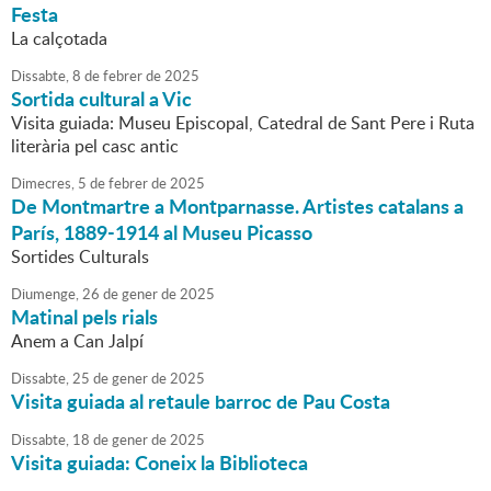
Festa
La calçotada
Dissabte,
8
de
febrer
de
2025
Sortida cultural a Vic
Visita guiada: Museu Episcopal, Catedral de Sant Pere i Ruta
literària pel casc antic
Dimecres,
5
de
febrer
de
2025
De Montmartre a Montparnasse. Artistes catalans a
París, 1889-1914 al Museu Picasso
Sortides Culturals
Diumenge,
26
de
gener
de
2025
Matinal pels rials
Anem a Can Jalpí
Dissabte,
25
de
gener
de
2025
Visita guiada al retaule barroc de Pau Costa
Dissabte,
18
de
gener
de
2025
Visita guiada: Coneix la Biblioteca