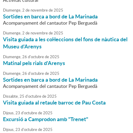
Activitat cultural
Diumenge,
2
de
novembre
de
2025
Sortides en barca a bord de La Marinada
Acompanyament del cantautor Pep Berguedà
Diumenge,
2
de
novembre
de
2025
Visita guiada a les col·leccions del fons de nàutica del
Museu d'Arenys
Diumenge,
26
d'
octubre
de
2025
Matinal pels rials d'Arenys
Diumenge,
26
d'
octubre
de
2025
Sortides en barca a bord de La Marinada
Acompanyament del cantautor Pep Berguedà
Dissabte,
25
d'
octubre
de
2025
Visita guiada al retaule barroc de Pau Costa
Dijous,
23
d'
octubre
de
2025
Excursió a Camprodon amb "Trenet"
Dijous,
23
d'
octubre
de
2025