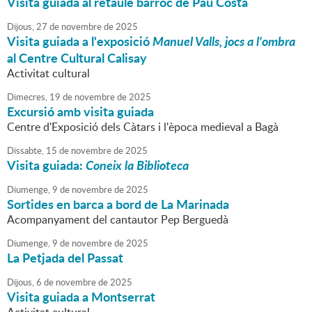
Visita guiada al retaule barroc de Pau Costa
Dijous,
27
de
novembre
de
2025
Visita guiada a l'exposició
Manuel Valls, jocs a l'ombra
al Centre Cultural Calisay
Activitat cultural
Dimecres,
19
de
novembre
de
2025
Excursió amb visita guiada
Centre d'Exposició dels Càtars i l'època medieval a Bagà
Dissabte,
15
de
novembre
de
2025
Visita guiada:
Coneix la Biblioteca
Diumenge,
9
de
novembre
de
2025
Sortides en barca a bord de La Marinada
Acompanyament del cantautor Pep Berguedà
Diumenge,
9
de
novembre
de
2025
La Petjada del Passat
Dijous,
6
de
novembre
de
2025
Visita guiada a Montserrat