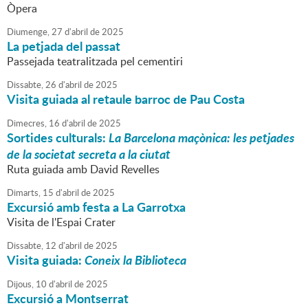
Òpera
Diumenge,
27
d'
abril
de
2025
La petjada del passat
Passejada teatralitzada pel cementiri
Dissabte,
26
d'
abril
de
2025
Visita guiada al retaule barroc de Pau Costa
Dimecres,
16
d'
abril
de
2025
Sortides culturals:
La Barcelona maçònica: les petjades
de la societat secreta a la ciutat
Ruta guiada amb David Revelles
Dimarts,
15
d'
abril
de
2025
Excursió amb festa a La Garrotxa
Visita de l'Espai Crater
Dissabte,
12
d'
abril
de
2025
Visita guiada:
Coneix la Biblioteca
Dijous,
10
d'
abril
de
2025
Excursió a Montserrat