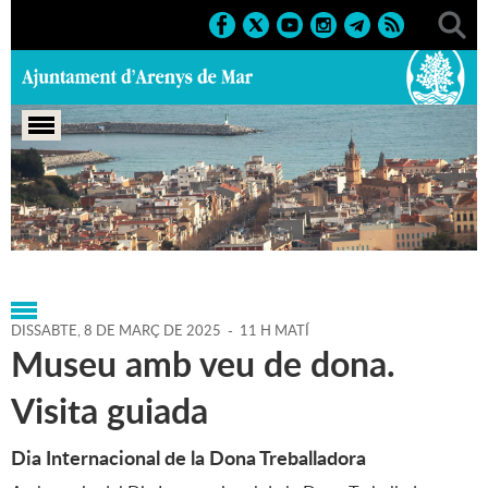
Portada
>
Agenda
>
08-03-
2025
>
Marcs
>
Culturals
>
2025
>
Sortides i visites guiades
DISSABTE,
8
DE
MARÇ
DE
2025
-
11 H MATÍ
Museu amb veu de dona.
Visita guiada
Dia Internacional de la Dona Treballadora