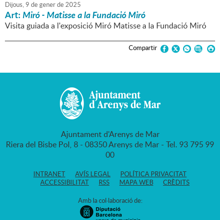
Dijous,
9
de
gener
de
2025
Art:
Miró - Matisse a la Fundació Miró
Visita guiada a l'exposició Miró Matisse a la Fundació Miró
Compartir
Ajuntament d'Arenys de Mar
Riera del Bisbe Pol, 8 - 08350 Arenys de Mar - Tel. 93 795 99
00
INTRANET
AVÍS LEGAL
POLÍTICA PRIVACITAT
ACCESSIBILITAT
RSS
MAPA WEB
CRÈDITS
Amb la col·laboració de: