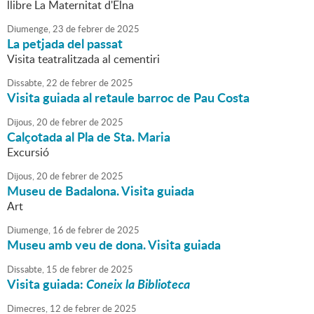
llibre La Maternitat d'Elna
Diumenge,
23
de
febrer
de
2025
La petjada del passat
Visita teatralitzada al cementiri
Dissabte,
22
de
febrer
de
2025
Visita guiada al retaule barroc de Pau Costa
Dijous,
20
de
febrer
de
2025
Calçotada al Pla de Sta. Maria
Excursió
Dijous,
20
de
febrer
de
2025
Museu de Badalona. Visita guiada
Art
Diumenge,
16
de
febrer
de
2025
Museu amb veu de dona. Visita guiada
Dissabte,
15
de
febrer
de
2025
Visita guiada:
Coneix la Biblioteca
Dimecres,
12
de
febrer
de
2025