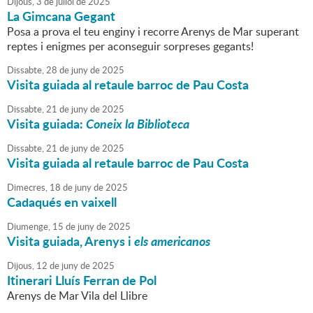
Dijous,
3
de
juliol
de
2025
La Gimcana Gegant
Posa a prova el teu enginy i recorre Arenys de Mar superant
reptes i enigmes per aconseguir sorpreses gegants!
Dissabte,
28
de
juny
de
2025
Visita guiada al retaule barroc de Pau Costa
Dissabte,
21
de
juny
de
2025
Visita guiada:
Coneix la Biblioteca
Dissabte,
21
de
juny
de
2025
Visita guiada al retaule barroc de Pau Costa
Dimecres,
18
de
juny
de
2025
Cadaqués en vaixell
Diumenge,
15
de
juny
de
2025
Visita guiada, Arenys i
els americanos
Dijous,
12
de
juny
de
2025
Itinerari Lluís Ferran de Pol
Arenys de Mar Vila del Llibre