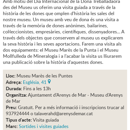
Amb motiu del Dia Internacional de la Dona Treballadaora
des del Museu us oferim una visita guiada a través de la
història de les dones que omplen d'història les sales del
nostre museu. Un museu amb veu de dona és una visita a
través de la memòria de dones anònimes, bailarines,
col·leccionistes, empresàries, científiques, dissenyadores... A
través dels objectes que conservem al museu us explicarem
la seva història i les seves aportacions. Farem una visita als
dos equipaments: el Museu Marès de la Punta i el Museu
Mollfulleda de Mineralogia i a l'acabar la visita us lliurarem
una publicació sobre la història d'aquestes dones.
Lloc:
Museu Marès de les Puntes
Adreça:
Església, 41
Durada:
Fins a les 13h
Organitza:
Ajuntament d'Arenys de Mar - Museu d'Arenys
de Mar
Preu:
Gratuït. Per a més informació i inscripcions trucar al
937924444 o talaverahd@arenysdemar.cat
Tipus d'acte:
Visita guiada
Marc:
Sortides i visites guiades