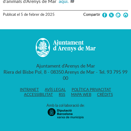
d'animals d'Arenys de Mar
aquí.
Publicat
el
5
de
febrer
de
2025
Compartir
Ajuntament d'Arenys de Mar
Riera del Bisbe Pol, 8 - 08350 Arenys de Mar - Tel. 93 795 99
00
INTRANET
AVÍS LEGAL
POLÍTICA PRIVACITAT
ACCESSIBILITAT
RSS
MAPA WEB
CRÈDITS
Amb la col·laboració de: