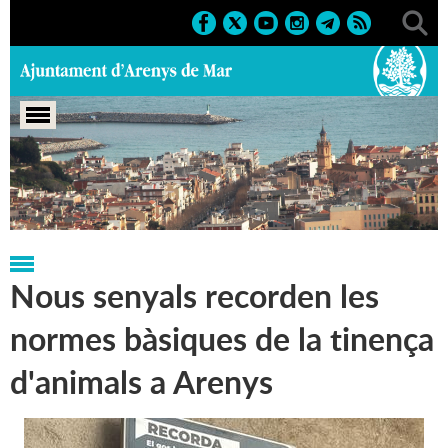
Portada
>
Regidories
>
Sanitat i salut pública
>
Notícies
Nous senyals recorden les
normes bàsiques de la tinença
d'animals a Arenys