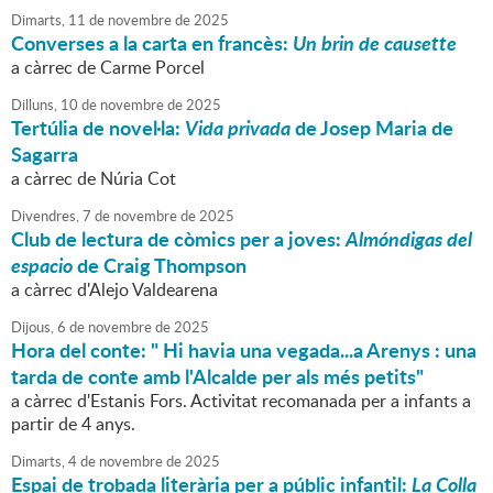
Dimarts,
11
de
novembre
de
2025
Converses a la carta en francès:
Un brin de causette
a càrrec de Carme Porcel
Dilluns,
10
de
novembre
de
2025
Tertúlia de novel·la:
Vida privada
de Josep Maria de
Sagarra
a càrrec de Núria Cot
Divendres,
7
de
novembre
de
2025
Club de lectura de còmics per a joves:
Almóndigas del
espacio
de Craig Thompson
a càrrec d'Alejo Valdearena
Dijous,
6
de
novembre
de
2025
Hora del conte: " Hi havia una vegada...a Arenys : una
tarda de conte amb l'Alcalde per als més petits"
a càrrec d'Estanis Fors. Activitat recomanada per a infants a
partir de 4 anys.
Dimarts,
4
de
novembre
de
2025
Espai de trobada literària per a públic infantil:
La Colla