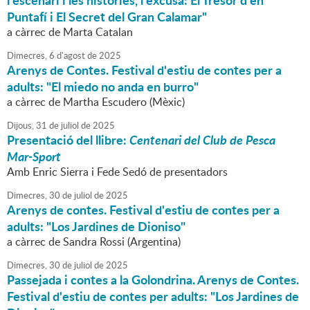
l'escenari i les històries, l'excusa: El Tresor d'en
Puntafí i El Secret del Gran Calamar"
a càrrec de Marta Catalan
Dimecres,
6
d'
agost
de
2025
Arenys de Contes. Festival d'estiu de contes per a
adults: "El miedo no anda en burro"
a càrrec de Martha Escudero (Mèxic)
Dijous,
31
de
juliol
de
2025
Presentació del llibre:
Centenari del Club de Pesca
Mar-Sport
Amb Enric Sierra i Fede Sedó de presentadors
Dimecres,
30
de
juliol
de
2025
Arenys de contes. Festival d'estiu de contes per a
adults: "Los Jardines de Dioniso"
a càrrec de Sandra Rossi (Argentina)
Dimecres,
30
de
juliol
de
2025
Passejada i contes a la Golondrina. Arenys de Contes.
Festival d'estiu de contes per adults: "Los Jardines de