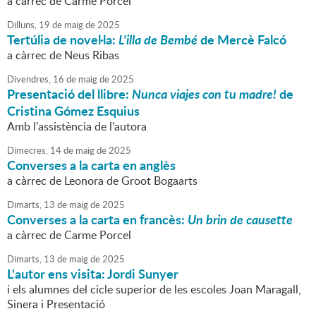
a càrrec de Carme Porcel
Dilluns,
19
de
maig
de
2025
Tertúlia de novel·la:
L'illa de Bembé
de Mercè Falcó
a càrrec de Neus Ribas
Divendres,
16
de
maig
de
2025
Presentació del llibre:
Nunca viajes con tu madre!
de
Cristina Gómez Esquius
Amb l'assistència de l'autora
Dimecres,
14
de
maig
de
2025
Converses a la carta en anglès
a càrrec de Leonora de Groot Bogaarts
Dimarts,
13
de
maig
de
2025
Converses a la carta en francès:
Un brin de causette
a càrrec de Carme Porcel
Dimarts,
13
de
maig
de
2025
L'autor ens visita: Jordi Sunyer
i els alumnes del cicle superior de les escoles Joan Maragall,
Sinera i Presentació