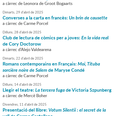
a càrrec de Leonora de Groot Bogaarts
Dimarts,
29
d'
abril
de
2025
Converses a la carta en francès:
Un brin de causette
a càrrec de Carme Porcel
Dilluns,
28
d'
abril
de
2025
Club de lectura de còmics per a joves:
En la vida rea
l
de Cory Doctorow
a càrrec d'Alejo Valdearena
Dimarts,
22
d'
abril
de
2025
Romans contemporains en Français:
Moi, Tituba
sorcière noire de Salem
de Maryse Condé
a càrrec de Carme Porcel
Dilluns,
14
d'
abril
de
2025
Llegir el teatre:
La tercera fuga
de Victoria Szpunberg
a càrrec de Mercè Boher
Divendres,
11
d'
abril
de
2025
Presentació del llibre:
Votum Silentii : el secret de la