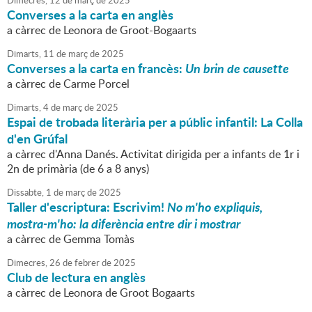
Dimecres,
12
de
març
de
2025
Converses a la carta en anglès
a càrrec de Leonora de Groot-Bogaarts
Dimarts,
11
de
març
de
2025
Converses a la carta en francès:
Un brin de causette
a càrrec de Carme Porcel
Dimarts,
4
de
març
de
2025
Espai de trobada literària per a públic infantil: La Colla
d'en Grúfal
a càrrec d'Anna Danés. Activitat dirigida per a infants de 1r i
2n de primària (de 6 a 8 anys)
Dissabte,
1
de
març
de
2025
Taller d'escriptura: Escrivim!
No m'ho expliquis,
mostra-m'ho: la diferència entre dir i mostrar
a càrrec de Gemma Tomàs
Dimecres,
26
de
febrer
de
2025
Club de lectura en anglès
a càrrec de Leonora de Groot Bogaarts