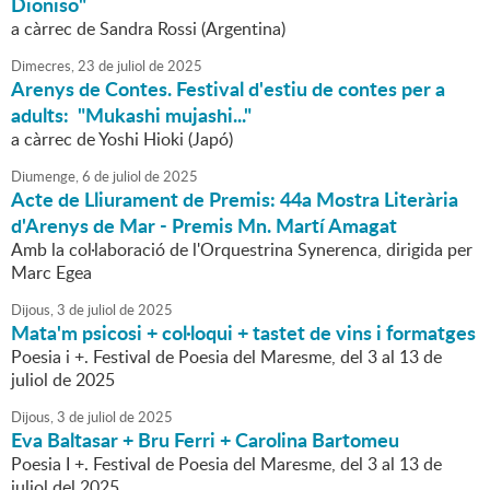
Dioniso"
a càrrec de Sandra Rossi (Argentina)
Dimecres,
23
de
juliol
de
2025
Arenys de Contes. Festival d'estiu de contes per a
adults: "Mukashi mujashi..."
a càrrec de Yoshi Hioki (Japó)
Diumenge,
6
de
juliol
de
2025
Acte de Lliurament de Premis: 44a Mostra Literària
d'Arenys de Mar - Premis Mn. Martí Amagat
Amb la col·laboració de l'Orquestrina Synerenca, dirigida per
Marc Egea
Dijous,
3
de
juliol
de
2025
Mata'm psicosi + col·loqui + tastet de vins i formatges
Poesia i +. Festival de Poesia del Maresme, del 3 al 13 de
juliol de 2025
Dijous,
3
de
juliol
de
2025
Eva Baltasar + Bru Ferri + Carolina Bartomeu
Poesia I +. Festival de Poesia del Maresme, del 3 al 13 de
juliol del 2025