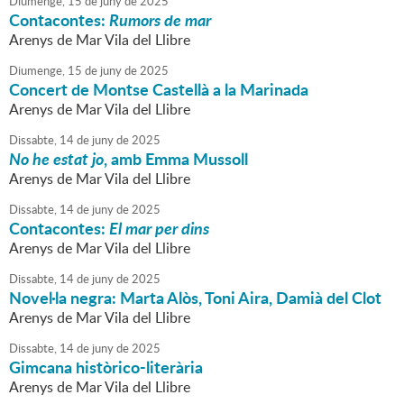
Diumenge,
15
de
juny
de
2025
Contacontes:
Rumors de mar
Arenys de Mar Vila del Llibre
Diumenge,
15
de
juny
de
2025
Concert de Montse Castellà a la Marinada
Arenys de Mar Vila del Llibre
Dissabte,
14
de
juny
de
2025
No he estat jo
, amb Emma Mussoll
Arenys de Mar Vila del Llibre
Dissabte,
14
de
juny
de
2025
Contacontes:
El mar per dins
Arenys de Mar Vila del Llibre
Dissabte,
14
de
juny
de
2025
Novel·la negra: Marta Alòs, Toni Aira, Damià del Clot
Arenys de Mar Vila del Llibre
Dissabte,
14
de
juny
de
2025
Gimcana històrico-literària
Arenys de Mar Vila del Llibre