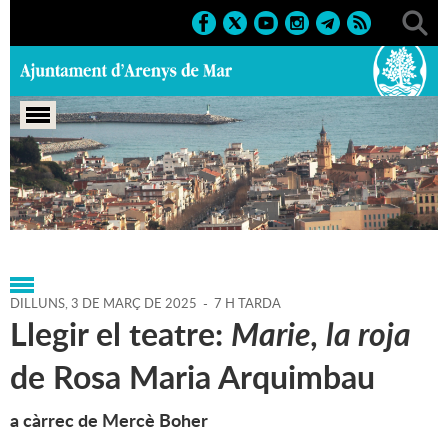
Portada
>
Agenda
>
03-03-
2025
>
Marcs
>
Culturals
>
2025
>
Activitats literàries
DILLUNS,
3
DE
MARÇ
DE
2025
-
7 H TARDA
Llegir el teatre:
Marie, la roja
de Rosa Maria Arquimbau
a càrrec de Mercè Boher