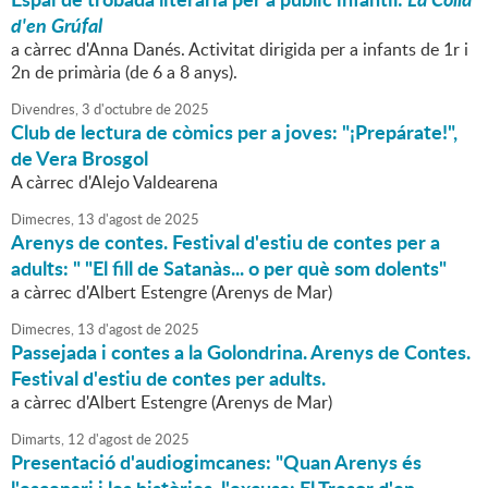
d'en Grúfal
a càrrec d'Anna Danés. Activitat dirigida per a infants de 1r i
2n de primària (de 6 a 8 anys).
Divendres,
3
d'
octubre
de
2025
Club de lectura de còmics per a joves: "¡Prepárate!",
de Vera Brosgol
A càrrec d'Alejo Valdearena
Dimecres,
13
d'
agost
de
2025
Arenys de contes. Festival d'estiu de contes per a
adults: " "El fill de Satanàs... o per què som dolents"
a càrrec d'Albert Estengre (Arenys de Mar)
Dimecres,
13
d'
agost
de
2025
Passejada i contes a la Golondrina. Arenys de Contes.
Festival d'estiu de contes per adults.
a càrrec d'Albert Estengre (Arenys de Mar)
Dimarts,
12
d'
agost
de
2025
Presentació d'audiogimcanes: "Quan Arenys és