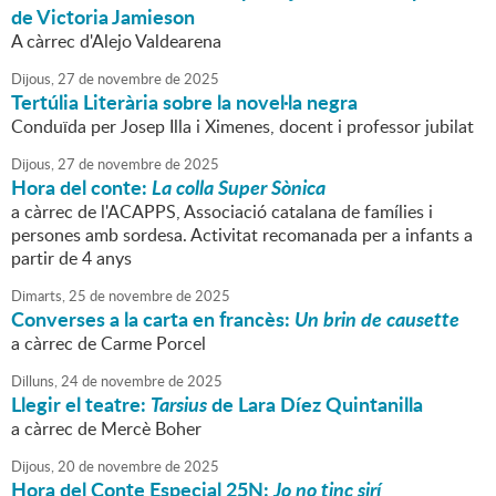
de Victoria Jamieson
A càrrec d'Alejo Valdearena
Dijous,
27
de
novembre
de
2025
Tertúlia Literària sobre la novel·la negra
Conduïda per Josep Illa i Ximenes, docent i professor jubilat
Dijous,
27
de
novembre
de
2025
Hora del conte:
La colla Super Sònica
a càrrec de l'ACAPPS, Associació catalana de famílies i
persones amb sordesa. Activitat recomanada per a infants a
partir de 4 anys
Dimarts,
25
de
novembre
de
2025
Converses a la carta en francès:
Un brin de causette
a càrrec de Carme Porcel
Dilluns,
24
de
novembre
de
2025
Llegir el teatre:
Tarsius
de Lara Díez Quintanilla
a càrrec de Mercè Boher
Dijous,
20
de
novembre
de
2025
Hora del Conte Especial 25N:
Jo no tinc sirí