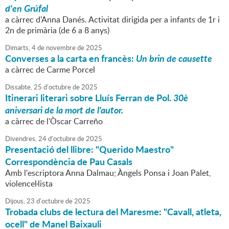
d'en Grúfal
a càrrec d'Anna Danés. Activitat dirigida per a infants de 1r i
2n de primària (de 6 a 8 anys)
Dimarts,
4
de
novembre
de
2025
Converses a la carta en francès:
Un brin de causette
a càrrec de Carme Porcel
Dissabte,
25
d'
octubre
de
2025
Itinerari literari sobre Lluís Ferran de Pol.
30è
aniversari de la mort de l'autor.
a càrrec de l'Òscar Carreño
Divendres,
24
d'
octubre
de
2025
Presentació del llibre: "Querido Maestro"
Correspondència de Pau Casals
Amb l'escriptora Anna Dalmau; Àngels Ponsa i Joan Palet,
violencel·lista
Dijous,
23
d'
octubre
de
2025
Trobada clubs de lectura del Maresme: "Cavall, atleta,
ocell" de Manel Baixauli