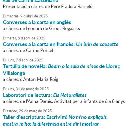
vall
de Carme Castellano
Presentació a càrrec de Pere Fradera Barceló
Dimecres,
9
d'
abril
de
2025
Converses a la carta en anglès
a càrrec de Leonora de Groot Bogaarts
Dimarts,
8
d'
abril
de
2025
Converses a la carta en francès:
Un brin de causette
a càrrec de Carme Porcel
Dilluns,
7
d'
abril
de
2025
Tertúlia de novel·la:
Bearn o la sala de nines
de Lloreç
Villalonga
a càrrec d'Anton Maria Roig
Dilluns,
31
de
març
de
2025
Laboratori de lectura:
Els Naturalistes
a càrrec de l'Anna Danés. Activitat per a infants de 6 a 8 anys
Dissabte,
29
de
març
de
2025
Taller d'escriptura: Escrivim!
No m'ho expliquis,
mostra-m'ho: la diferència entre dir i mostrar