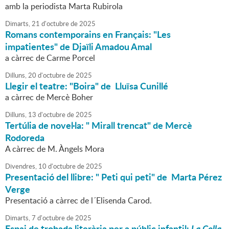
amb la periodista Marta Rubirola
Dimarts,
21
d'
octubre
de
2025
Romans contemporains en Français: "Les
impatientes" de Djaïli Amadou Amal
a càrrec de Carme Porcel
Dilluns,
20
d'
octubre
de
2025
Llegir el teatre: "Boira" de Lluïsa Cunillé
a càrrec de Mercè Boher
Dilluns,
13
d'
octubre
de
2025
Tertúlia de novel·la: " Mirall trencat" de Mercè
Rodoreda
A càrrec de M. Àngels Mora
Divendres,
10
d'
octubre
de
2025
Presentació del llibre: " Peti qui peti" de Marta Pérez
Verge
Presentació a càrrec de l´Elisenda Carod.
Dimarts,
7
d'
octubre
de
2025
Espai de trobada literària per a públic infantil:
La Colla