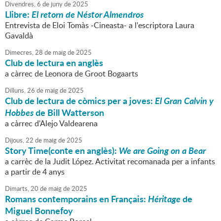
Divendres,
6
de
juny
de
2025
Llibre:
El retorn de Néstor Almendros
Entrevista de Eloi Tomàs -Cineasta- a l'escriptora Laura
Gavaldà
Dimecres,
28
de
maig
de
2025
Club de lectura en anglès
a càrrec de Leonora de Groot Bogaarts
Dilluns,
26
de
maig
de
2025
Club de lectura de còmics per a joves:
El Gran Calvin y
Hobbes
de Bill Watterson
a càrrec d'Alejo Valdearena
Dijous,
22
de
maig
de
2025
Story Time(conte en anglès):
We are Going on a Bear
a carrèc de la Judit López. Activitat recomanada per a infants
a partir de 4 anys
Dimarts,
20
de
maig
de
2025
Romans contemporains en Français:
Héritage
de
Miguel Bonnefoy