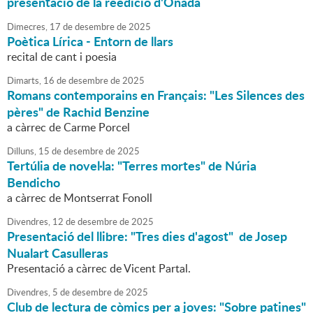
presentació de la reedició d'Onada
Dimecres,
17
de
desembre
de
2025
Poètica Lírica - Entorn de llars
recital de cant i poesia
Dimarts,
16
de
desembre
de
2025
Romans contemporains en Français: "Les Silences des
pères" de Rachid Benzine
a càrrec de Carme Porcel
Dilluns,
15
de
desembre
de
2025
Tertúlia de novel·la: "Terres mortes" de Núria
Bendicho
a càrrec de Montserrat Fonoll
Divendres,
12
de
desembre
de
2025
Presentació del llibre: "Tres dies d'agost" de Josep
Nualart Casulleras
Presentació a càrrec de Vicent Partal.
Divendres,
5
de
desembre
de
2025
Club de lectura de còmics per a joves: "Sobre patines"