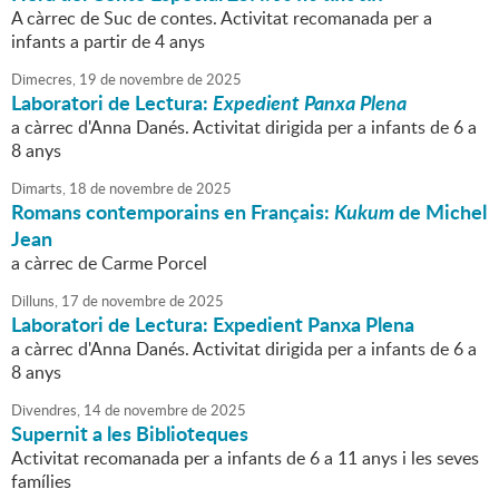
A càrrec de Suc de contes. Activitat recomanada per a
infants a partir de 4 anys
Dimecres,
19
de
novembre
de
2025
Laboratori de Lectura:
Expedient Panxa Plena
a càrrec d'Anna Danés. Activitat dirigida per a infants de 6 a
8 anys
Dimarts,
18
de
novembre
de
2025
Romans contemporains en Français:
Kukum
de Michel
Jean
a càrrec de Carme Porcel
Dilluns,
17
de
novembre
de
2025
Laboratori de Lectura: Expedient Panxa Plena
a càrrec d'Anna Danés. Activitat dirigida per a infants de 6 a
8 anys
Divendres,
14
de
novembre
de
2025
Supernit a les Biblioteques
Activitat recomanada per a infants de 6 a 11 anys i les seves
famílies