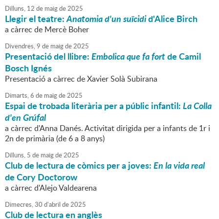
Dilluns,
12
de
maig
de
2025
Llegir el teatre:
Anatomia d'un suïcidi
d'Alice Birch
a càrrec de Mercè Boher
Divendres,
9
de
maig
de
2025
Presentació del llibre:
Embolica que fa fort
de Camil
Bosch Ignés
Presentació a càrrec de Xavier Solà Subirana
Dimarts,
6
de
maig
de
2025
Espai de trobada literària per a públic infantil:
La Colla
d'en Grúfal
a càrrec d'Anna Danés. Activitat dirigida per a infants de 1r i
2n de primària (de 6 a 8 anys)
Dilluns,
5
de
maig
de
2025
Club de lectura de còmics per a joves:
En la vida real
de Cory Doctorow
a càrrec d'Alejo Valdearena
Dimecres,
30
d'
abril
de
2025
Club de lectura en anglès