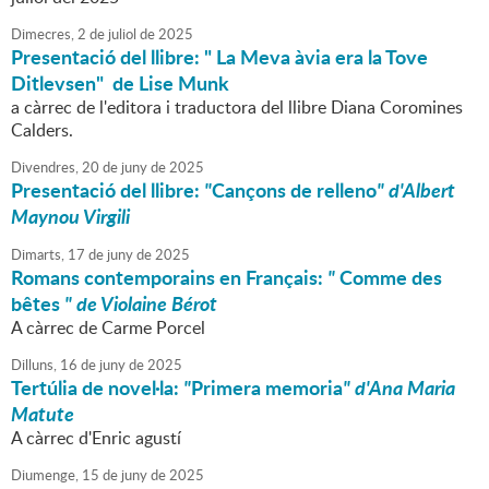
Dimecres,
2
de
juliol
de
2025
Presentació del llibre: " La Meva àvia era la Tove
Ditlevsen" de Lise Munk
a càrrec de l'editora i traductora del llibre Diana Coromines
Calders.
Divendres,
20
de
juny
de
2025
Presentació del llibre:
"
Cançons de relleno
" d'Albert
Maynou Virgili
Dimarts,
17
de
juny
de
2025
Romans contemporains en Français:
"
Comme des
bêtes
" de Violaine Bérot
A càrrec de Carme Porcel
Dilluns,
16
de
juny
de
2025
Tertúlia de novel·la:
"
Primera memoria
" d'Ana Maria
Matute
A càrrec d'Enric agustí
Diumenge,
15
de
juny
de
2025