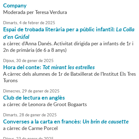
Company
Moderada per Teresa Verdura
Dimarts,
4
de
febrer
de
2025
Espai de trobada literària per a públic infantil:
La Colla
d'en Grúfal
a càrrec d'Anna Danés. Activitat dirigida per a infants de 1r i
2n de primària (de 6 a 8 anys)
Dijous,
30
de
gener
de
2025
Hora del conte:
Tot mirant les estrelles
A càrrec dels alumnes de 1r de Batxillerat de l'Institut Els Tres
Turons
Dimecres,
29
de
gener
de
2025
Club de lectura en anglès
a càrrec de Leonora de Groot Bogaarts
Dimarts,
28
de
gener
de
2025
Converses a la carta en francès:
Un brin de causette
a càrrec de Carme Porcel
Dijous,
23
de
gener
de
2025