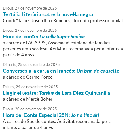
Dijous,
27
de
novembre
de
2025
Tertúlia Literària sobre la novel·la negra
Conduïda per Josep Illa i Ximenes, docent i professor jubilat
Dijous,
27
de
novembre
de
2025
Hora del conte:
La colla Super Sònica
a càrrec de l'ACAPPS, Associació catalana de famílies i
persones amb sordesa. Activitat recomanada per a infants a
partir de 4 anys
Dimarts,
25
de
novembre
de
2025
Converses a la carta en francès:
Un brin de causette
a càrrec de Carme Porcel
Dilluns,
24
de
novembre
de
2025
Llegir el teatre:
Tarsius
de Lara Díez Quintanilla
a càrrec de Mercè Boher
Dijous,
20
de
novembre
de
2025
Hora del Conte Especial 25N:
Jo no tinc sirí
A càrrec de Suc de contes. Activitat recomanada per a
infants a partir de 4 anys