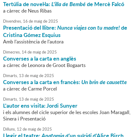
Tertúlia de novel·la:
L'illa de Bembé
de Mercè Falcó
a càrrec de Neus Ribas
Divendres,
16
de
maig
de
2025
Presentació del llibre:
Nunca viajes con tu madre!
de
Cristina Gómez Esquius
Amb l'assistència de l'autora
Dimecres,
14
de
maig
de
2025
Converses a la carta en anglès
a càrrec de Leonora de Groot Bogaarts
Dimarts,
13
de
maig
de
2025
Converses a la carta en francès:
Un brin de causette
a càrrec de Carme Porcel
Dimarts,
13
de
maig
de
2025
L'autor ens visita: Jordi Sunyer
i els alumnes del cicle superior de les escoles Joan Maragall,
Sinera i Presentació
Dilluns,
12
de
maig
de
2025
Llegir el teatre:
Anatomia d'un suïcidi
d'Alice Birch