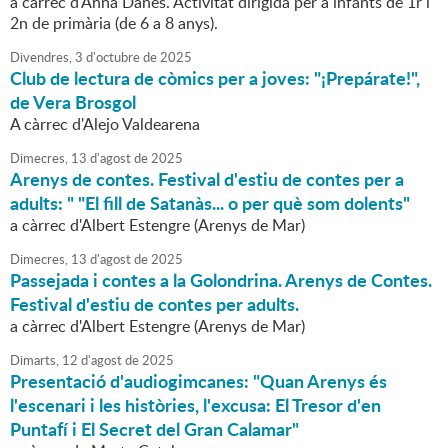
a càrrec d'Anna Danés. Activitat dirigida per a infants de 1r i
2n de primària (de 6 a 8 anys).
Divendres,
3
d'
octubre
de
2025
Club de lectura de còmics per a joves: "¡Prepárate!",
de Vera Brosgol
A càrrec d'Alejo Valdearena
Dimecres,
13
d'
agost
de
2025
Arenys de contes. Festival d'estiu de contes per a
adults: " "El fill de Satanàs... o per què som dolents"
a càrrec d'Albert Estengre (Arenys de Mar)
Dimecres,
13
d'
agost
de
2025
Passejada i contes a la Golondrina. Arenys de Contes.
Festival d'estiu de contes per adults.
a càrrec d'Albert Estengre (Arenys de Mar)
Dimarts,
12
d'
agost
de
2025
Presentació d'audiogimcanes: "Quan Arenys és
l'escenari i les històries, l'excusa: El Tresor d'en
Puntafí i El Secret del Gran Calamar"