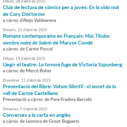
Dilluns,
28
d'
abril
de
2025
Club de lectura de còmics per a joves:
En la vida rea
l
de Cory Doctorow
a càrrec d'Alejo Valdearena
Dimarts,
22
d'
abril
de
2025
Romans contemporains en Français:
Moi, Tituba
sorcière noire de Salem
de Maryse Condé
a càrrec de Carme Porcel
Dilluns,
14
d'
abril
de
2025
Llegir el teatre:
La tercera fuga
de Victoria Szpunberg
a càrrec de Mercè Boher
Divendres,
11
d'
abril
de
2025
Presentació del llibre:
Votum Silentii : el secret de la
vall
de Carme Castellano
Presentació a càrrec de Pere Fradera Barceló
Dimecres,
9
d'
abril
de
2025
Converses a la carta en anglès
a càrrec de Leonora de Groot Bogaarts