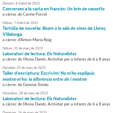
Dimarts,
8
d'
abril
de
2025
Converses a la carta en francès:
Un brin de causette
a càrrec de Carme Porcel
Dilluns,
7
d'
abril
de
2025
Tertúlia de novel·la:
Bearn o la sala de nines
de Lloreç
Villalonga
a càrrec d'Anton Maria Roig
Dilluns,
31
de
març
de
2025
Laboratori de lectura:
Els Naturalistes
a càrrec de l'Anna Danés. Activitat per a infants de 6 a 8 anys
Dissabte,
29
de
març
de
2025
Taller d'escriptura: Escrivim!
No m'ho expliquis,
mostra-m'ho: la diferència entre dir i mostrar
a càrrec de Gemma Tomàs
Divendres,
28
de
març
de
2025
Laboratori de lectura:
Els Naturalistes
a càrrec de l'Anna Danés. Activitat per a infants de 6 a 8 anys
Dimecres,
26
de
març
de
2025