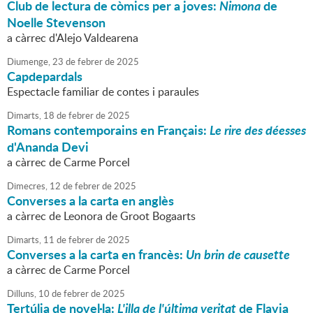
Club de lectura de còmics per a joves:
Nimona
de
Noelle Stevenson
a càrrec d'Alejo Valdearena
Diumenge,
23
de
febrer
de
2025
Capdepardals
Espectacle familiar de contes i paraules
Dimarts,
18
de
febrer
de
2025
Romans contemporains en Français:
Le rire des déesses
d'Ananda Devi
a càrrec de Carme Porcel
Dimecres,
12
de
febrer
de
2025
Converses a la carta en anglès
a càrrec de Leonora de Groot Bogaarts
Dimarts,
11
de
febrer
de
2025
Converses a la carta en francès:
Un brin de causette
a càrrec de Carme Porcel
Dilluns,
10
de
febrer
de
2025
Tertúlia de novel·la:
L'illa de l'última veritat
de Flavia