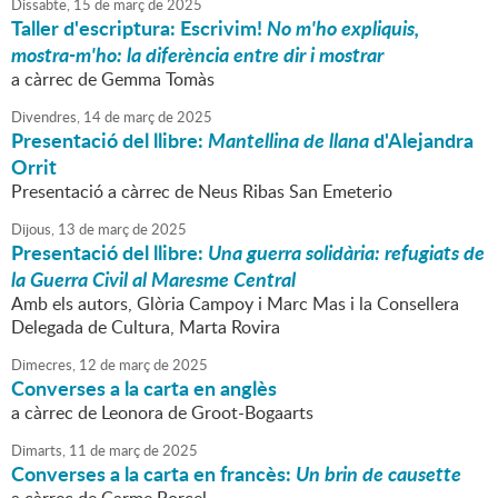
Dissabte,
15
de
març
de
2025
Taller d'escriptura: Escrivim!
No m'ho expliquis,
mostra-m'ho: la diferència entre dir i mostrar
a càrrec de Gemma Tomàs
Divendres,
14
de
març
de
2025
Presentació del llibre:
Mantellina de llana
d'Alejandra
Orrit
Presentació a càrrec de Neus Ribas San Emeterio
Dijous,
13
de
març
de
2025
Presentació del llibre:
Una guerra solidària: refugiats de
la Guerra Civil al Maresme Central
Amb els autors, Glòria Campoy i Marc Mas i la Consellera
Delegada de Cultura, Marta Rovira
Dimecres,
12
de
març
de
2025
Converses a la carta en anglès
a càrrec de Leonora de Groot-Bogaarts
Dimarts,
11
de
març
de
2025
Converses a la carta en francès:
Un brin de causette