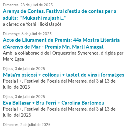
Dimecres,
23
de
juliol
de
2025
Arenys de Contes. Festival d'estiu de contes per a
adults: "Mukashi mujashi..."
a càrrec de Yoshi Hioki (Japó)
Diumenge,
6
de
juliol
de
2025
Acte de Lliurament de Premis: 44a Mostra Literària
d'Arenys de Mar - Premis Mn. Martí Amagat
Amb la col·laboració de l'Orquestrina Synerenca, dirigida per
Marc Egea
Dijous,
3
de
juliol
de
2025
Mata'm psicosi + col·loqui + tastet de vins i formatges
Poesia i +. Festival de Poesia del Maresme, del 3 al 13 de
juliol de 2025
Dijous,
3
de
juliol
de
2025
Eva Baltasar + Bru Ferri + Carolina Bartomeu
Poesia I +. Festival de Poesia del Maresme, del 3 al 13 de
juliol del 2025
Dimecres,
2
de
juliol
de
2025