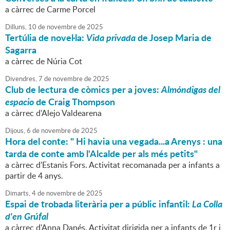
a càrrec de Carme Porcel
Dilluns,
10
de
novembre
de
2025
Tertúlia de novel·la:
Vida privada
de Josep Maria de
Sagarra
a càrrec de Núria Cot
Divendres,
7
de
novembre
de
2025
Club de lectura de còmics per a joves:
Almóndigas del
espacio
de Craig Thompson
a càrrec d'Alejo Valdearena
Dijous,
6
de
novembre
de
2025
Hora del conte: " Hi havia una vegada...a Arenys : una
tarda de conte amb l'Alcalde per als més petits"
a càrrec d'Estanis Fors. Activitat recomanada per a infants a
partir de 4 anys.
Dimarts,
4
de
novembre
de
2025
Espai de trobada literària per a públic infantil:
La Colla
d'en Grúfal
a càrrec d'Anna Danés. Activitat dirigida per a infants de 1r i