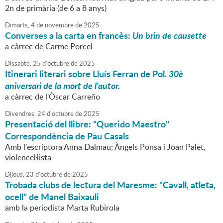
2n de primària (de 6 a 8 anys)
Dimarts,
4
de
novembre
de
2025
Converses a la carta en francès:
Un brin de causette
a càrrec de Carme Porcel
Dissabte,
25
d'
octubre
de
2025
Itinerari literari sobre Lluís Ferran de Pol.
30è
aniversari de la mort de l'autor.
a càrrec de l'Òscar Carreño
Divendres,
24
d'
octubre
de
2025
Presentació del llibre: "Querido Maestro"
Correspondència de Pau Casals
Amb l'escriptora Anna Dalmau; Àngels Ponsa i Joan Palet,
violencel·lista
Dijous,
23
d'
octubre
de
2025
Trobada clubs de lectura del Maresme: "Cavall, atleta,
ocell" de Manel Baixauli
amb la periodista Marta Rubirola