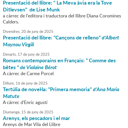
Presentació del llibre: " La Meva àvia era la Tove
Ditlevsen" de Lise Munk
a càrrec de l'editora i traductora del llibre Diana Coromines
Calders.
Divendres,
20
de
juny
de
2025
Presentació del llibre:
"
Cançons de relleno
" d'Albert
Maynou Virgili
Dimarts,
17
de
juny
de
2025
Romans contemporains en Français:
"
Comme des
bêtes
" de Violaine Bérot
A càrrec de Carme Porcel
Dilluns,
16
de
juny
de
2025
Tertúlia de novel·la:
"
Primera memoria
" d'Ana Maria
Matute
A càrrec d'Enric agustí
Diumenge,
15
de
juny
de
2025
Arenys, els pescadors i el mar
Arenys de Mar Vila del Llibre