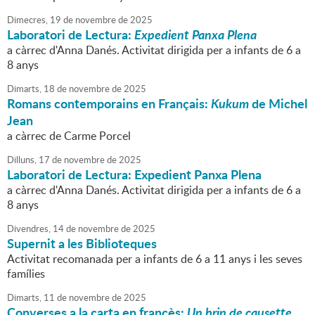
Dimecres,
19
de
novembre
de
2025
Laboratori de Lectura:
Expedient Panxa Plena
a càrrec d'Anna Danés. Activitat dirigida per a infants de 6 a
8 anys
Dimarts,
18
de
novembre
de
2025
Romans contemporains en Français:
Kukum
de Michel
Jean
a càrrec de Carme Porcel
Dilluns,
17
de
novembre
de
2025
Laboratori de Lectura: Expedient Panxa Plena
a càrrec d'Anna Danés. Activitat dirigida per a infants de 6 a
8 anys
Divendres,
14
de
novembre
de
2025
Supernit a les Biblioteques
Activitat recomanada per a infants de 6 a 11 anys i les seves
famílies
Dimarts,
11
de
novembre
de
2025
Converses a la carta en francès:
Un brin de causette