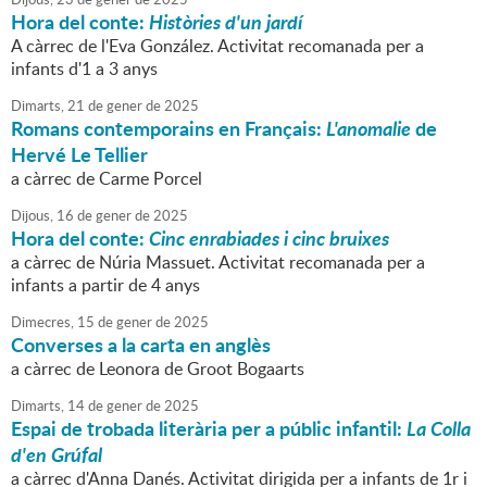
Hora del conte:
Històries d'un jardí
A càrrec de l'Eva González. Activitat recomanada per a
infants d'1 a 3 anys
Dimarts,
21
de
gener
de
2025
Romans contemporains en Français:
L'anomalie
de
Hervé Le Tellier
a càrrec de Carme Porcel
Dijous,
16
de
gener
de
2025
Hora del conte:
Cinc enrabiades i cinc bruixes
a càrrec de Núria Massuet. Activitat recomanada per a
infants a partir de 4 anys
Dimecres,
15
de
gener
de
2025
Converses a la carta en anglès
a càrrec de Leonora de Groot Bogaarts
Dimarts,
14
de
gener
de
2025
Espai de trobada literària per a públic infantil:
La Colla
d'en Grúfal
a càrrec d'Anna Danés. Activitat dirigida per a infants de 1r i