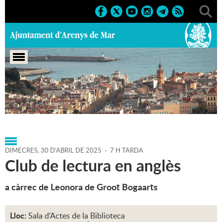
Portada
>
Agenda
>
30-04-
2025
>
Marcs
>
Culturals
>
2025
>
Activitats literàries
DIMECRES,
30
D'
ABRIL
DE
2025
-
7 H TARDA
Club de lectura en anglès
a càrrec de Leonora de Groot Bogaarts
Lloc:
Sala d'Actes de la Biblioteca