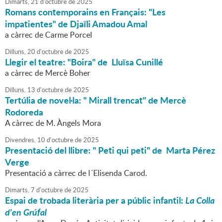
Dimarts,
21
d'
octubre
de
2025
Romans contemporains en Français: "Les
impatientes" de Djaïli Amadou Amal
a càrrec de Carme Porcel
Dilluns,
20
d'
octubre
de
2025
Llegir el teatre: "Boira" de Lluïsa Cunillé
a càrrec de Mercè Boher
Dilluns,
13
d'
octubre
de
2025
Tertúlia de novel·la: " Mirall trencat" de Mercè
Rodoreda
A càrrec de M. Àngels Mora
Divendres,
10
d'
octubre
de
2025
Presentació del llibre: " Peti qui peti" de Marta Pérez
Verge
Presentació a càrrec de l´Elisenda Carod.
Dimarts,
7
d'
octubre
de
2025
Espai de trobada literària per a públic infantil:
La Colla
d'en Grúfal