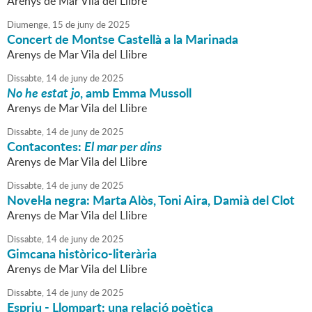
Arenys de Mar Vila del Llibre
Diumenge,
15
de
juny
de
2025
Concert de Montse Castellà a la Marinada
Arenys de Mar Vila del Llibre
Dissabte,
14
de
juny
de
2025
No he estat jo
, amb Emma Mussoll
Arenys de Mar Vila del Llibre
Dissabte,
14
de
juny
de
2025
Contacontes:
El mar per dins
Arenys de Mar Vila del Llibre
Dissabte,
14
de
juny
de
2025
Novel·la negra: Marta Alòs, Toni Aira, Damià del Clot
Arenys de Mar Vila del Llibre
Dissabte,
14
de
juny
de
2025
Gimcana històrico-literària
Arenys de Mar Vila del Llibre
Dissabte,
14
de
juny
de
2025
Espriu - Llompart: una relació poètica