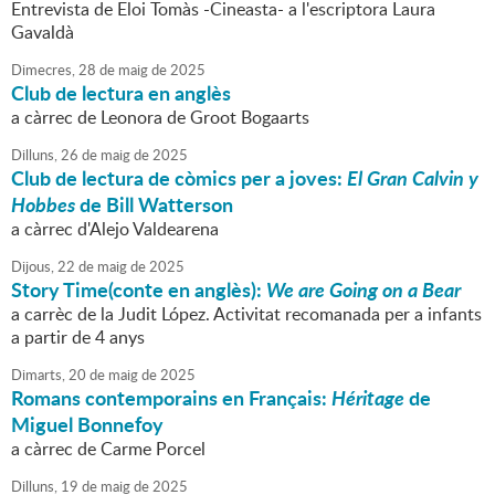
Entrevista de Eloi Tomàs -Cineasta- a l'escriptora Laura
Gavaldà
Dimecres,
28
de
maig
de
2025
Club de lectura en anglès
a càrrec de Leonora de Groot Bogaarts
Dilluns,
26
de
maig
de
2025
Club de lectura de còmics per a joves:
El Gran Calvin y
Hobbes
de Bill Watterson
a càrrec d'Alejo Valdearena
Dijous,
22
de
maig
de
2025
Story Time(conte en anglès):
We are Going on a Bear
a carrèc de la Judit López. Activitat recomanada per a infants
a partir de 4 anys
Dimarts,
20
de
maig
de
2025
Romans contemporains en Français:
Héritage
de
Miguel Bonnefoy
a càrrec de Carme Porcel
Dilluns,
19
de
maig
de
2025