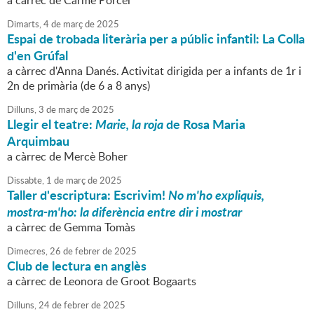
a càrrec de Carme Porcel
Dimarts,
4
de
març
de
2025
Espai de trobada literària per a públic infantil: La Colla
d'en Grúfal
a càrrec d'Anna Danés. Activitat dirigida per a infants de 1r i
2n de primària (de 6 a 8 anys)
Dilluns,
3
de
març
de
2025
Llegir el teatre:
Marie, la roja
de Rosa Maria
Arquimbau
a càrrec de Mercè Boher
Dissabte,
1
de
març
de
2025
Taller d'escriptura: Escrivim!
No m'ho expliquis,
mostra-m'ho: la diferència entre dir i mostrar
a càrrec de Gemma Tomàs
Dimecres,
26
de
febrer
de
2025
Club de lectura en anglès
a càrrec de Leonora de Groot Bogaarts
Dilluns,
24
de
febrer
de
2025