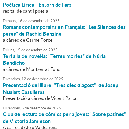
Poètica Lírica - Entorn de llars
recital de cant i poesia
Dimarts,
16
de
desembre
de
2025
Romans contemporains en Français: "Les Silences des
pères" de Rachid Benzine
a càrrec de Carme Porcel
Dilluns,
15
de
desembre
de
2025
Tertúlia de novel·la: "Terres mortes" de Núria
Bendicho
a càrrec de Montserrat Fonoll
Divendres,
12
de
desembre
de
2025
Presentació del llibre: "Tres dies d'agost" de Josep
Nualart Casulleras
Presentació a càrrec de Vicent Partal.
Divendres,
5
de
desembre
de
2025
Club de lectura de còmics per a joves: "Sobre patines"
de Victoria Jamieson
A càrrec d'Alejo Valdearena