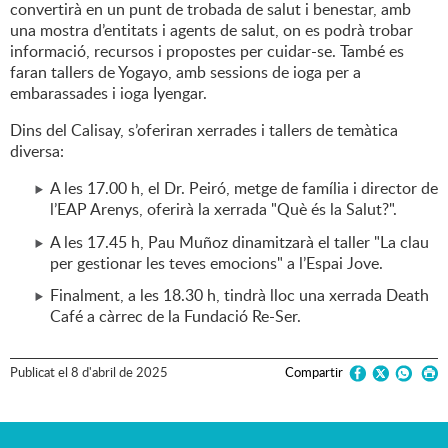
convertirà en un punt de trobada de salut i benestar, amb
una mostra d’entitats i agents de salut, on es podrà trobar
informació, recursos i propostes per cuidar-se. També es
faran tallers de Yogayo, amb sessions de ioga per a
embarassades i ioga Iyengar.
Dins del Calisay, s’oferiran xerrades i tallers de temàtica
diversa:
A les 17.00 h, el Dr. Peiró, metge de família i director de
l’EAP Arenys, oferirà la xerrada "Què és la Salut?".
A les 17.45 h, Pau Muñoz dinamitzarà el taller "La clau
per gestionar les teves emocions" a l’Espai Jove.
Finalment, a les 18.30 h, tindrà lloc una xerrada Death
Café a càrrec de la Fundació Re-Ser.
Publicat
el
8
d'
abril
de
2025
Compartir