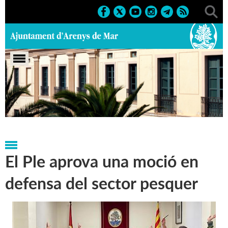
Portada
>
Regidories
>
Promoció Econòmica i
Comerç
>
Notícies
El Ple aprova una moció en
defensa del sector pesquer