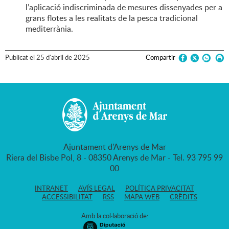
l’aplicació indiscriminada de mesures dissenyades per a
grans flotes a les realitats de la pesca tradicional
mediterrània.
Publicat
el
25
d'
abril
de
2025
Compartir
Ajuntament d'Arenys de Mar
Riera del Bisbe Pol, 8 - 08350 Arenys de Mar - Tel. 93 795 99
00
INTRANET
AVÍS LEGAL
POLÍTICA PRIVACITAT
ACCESSIBILITAT
RSS
MAPA WEB
CRÈDITS
Amb la col·laboració de: