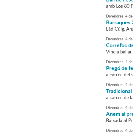
amb Los 80 P
Divendres,
4
de
Barraques 
Lád Cúig, An
Divendres,
4
de
Correfoc d
Vine a ballar
Divendres,
4
de
Pregó de fe
a càrrec del 
Divendres,
4
de
Tradicional
a càrrec de 
Divendres,
4
de
Anem al pr
Baixada al P
Divendres,
4
de