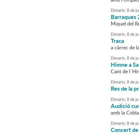
Dimarts,
8
de
ju
Barraques 
Miquel del Roi
Dimarts,
8
de
ju
Traca
a càrrec de l
Dimarts,
8
de
ju
Himne a Sa
Cant de l´Hi
Dimarts,
8
de
ju
Res de la p
Dimarts,
8
de
ju
Audició cu
amb la Cobl
Dimarts,
8
de
ju
Concert de