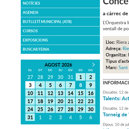
Concer
NOTÍCIES
a càrrec de
AGENDA
BUTLLETÍ MUNICIPAL (ATR)
L'Orquestra I
ventall de po
CURSOS
EXPOSICIONS
Lloc:
Riera
Adreça:
Ri
BUSCAR FEINA
Organitza:
Tipus d'act
AGOST 2026
Marc:
Sant
DL
DT
DC
DJ
DV
DS
DG
27
28
29
30
31
1
2
INFORMACI
3
4
5
6
7
8
9
10
11
12
13
14
15
16
Dissabte,
12
de
Talents:
Act
17
18
19
20
21
22
23
24
25
26
27
28
29
30
Dissabte,
12
de
Torneig de
31
1
2
3
4
5
6
Dijous,
10
de
jul