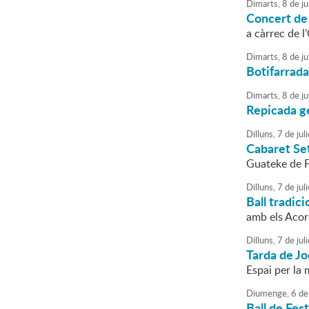
Dimarts,
8
de
ju
Concert de
a càrrec de 
Dimarts,
8
de
ju
Botifarrada
Dimarts,
8
de
ju
Repicada g
Dilluns,
7
de
juli
Cabaret Se
Guateke de 
Dilluns,
7
de
juli
Ball tradi
amb els Acor
Dilluns,
7
de
juli
Tarda de J
Espai per la
Diumenge,
6
de
Ball de Fes