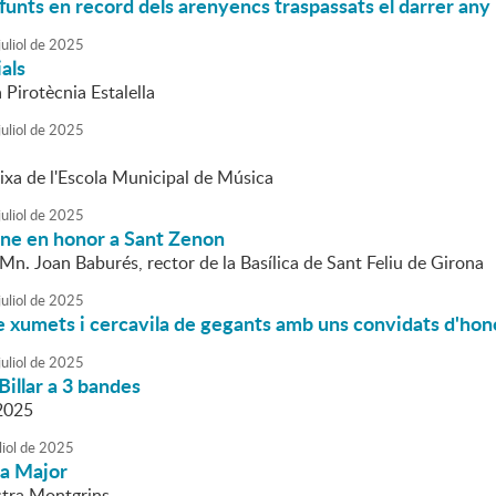
funts en record dels arenyencs traspassats el darrer any
uliol
de
2025
ials
a Pirotècnia Estalella
uliol
de
2025
ixa de l'Escola Municipal de Música
uliol
de
2025
mne en honor a Sant Zenon
Mn. Joan Baburés, rector de la Basílica de Sant Feliu de Girona
uliol
de
2025
e xumets i cercavila de gegants amb uns convidats d'hon
uliol
de
2025
Billar a 3 bandes
2025
liol
de
2025
ta Major
stra Montgrins