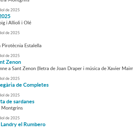
liol
de
2025
2025
g i Allioli i Olé
liol
de
2025
a Pirotècnia Estalella
liol
de
2025
nt Zenon
mne a Sant Zenon (lletra de Joan Draper i música de Xavier Maim
liol
de
2025
regària de Completes
liol
de
2025
rta de sardanes
a Montgrins
liol
de
2025
 Landry el Rumbero