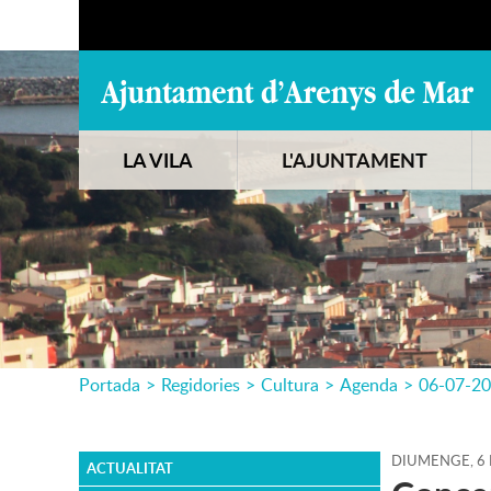
LA VILA
L'AJUNTAMENT
Portada
>
Regidories
>
Cultura
>
Agenda
>
06-07-2
DIUMENGE,
6
ACTUALITAT