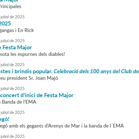
rincipales
juliol
de
2025
2025
gangas i En Rick
juliol
de
2025
e Festa Major
 sota les espurnes dels diables!
juliol
de
2025
stes i brindis popular.
Celebració dels 100 anys del Club d
seu president Sr. Joan Majó
juliol
de
2025
 concert d'inici de Festa Major
la Banda de l'EMA
juliol
de
2025
egó!
regó amb els gegants d'Arenys de Mar i la banda de l´EMA
juliol
de
2025