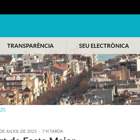
TRANSPARÈNCIA
SEU ELECTRÒNICA
025
DE
JULIOL
DE
2025
-
7 H TARDA