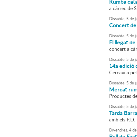
Rumba cata
a càrrec de 
Dissabte,
5
de
ju
Concert de
Dissabte,
5
de
ju
El llegat de
concert a càr
Dissabte,
5
de
ju
14a edició 
Cercavila pe
Dissabte,
5
de
ju
Mercat ru
Productes de
Dissabte,
5
de
ju
Tarda Barr
amb els P.D. 
Divendres,
4
de
Ball de Fes