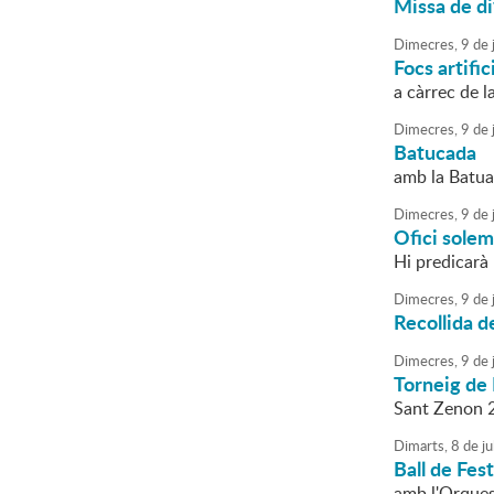
Missa de di
Dimecres,
9
de
j
Focs artific
a càrrec de l
Dimecres,
9
de
j
Batucada
amb la Batua
Dimecres,
9
de
j
Ofici sole
Hi predicarà 
Dimecres,
9
de
j
Recollida d
Dimecres,
9
de
j
Torneig de 
Sant Zenon 
Dimarts,
8
de
ju
Ball de Fes
amb l'Orque