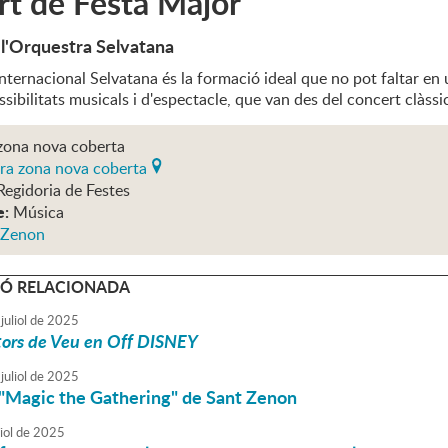
t de Festa Major
 l'Orquestra Selvatana
nternacional Selvatana és la formació ideal que no pot faltar en 
ssibilitats musicals i d'espectacle, que van des del concert clàssic 
 zona nova coberta
era zona nova coberta
Regidoria de Festes
e:
Música
 Zenon
Ó RELACIONADA
juliol
de
2025
ors de Veu en Off DISNEY
juliol
de
2025
 "Magic the Gathering" de Sant Zenon
iol
de
2025