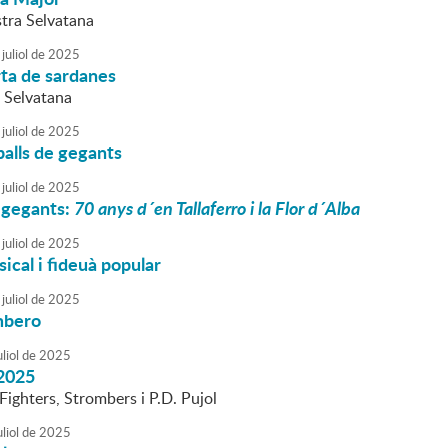
tra Selvatana
juliol
de
2025
rta de sardanes
 Selvatana
juliol
de
2025
alls de gegants
juliol
de
2025
 gegants:
70 anys d´en Tallaferro i la Flor d´Alba
juliol
de
2025
cal i fideuà popular
juliol
de
2025
mbero
liol
de
2025
2025
ghters, Strombers i P.D. Pujol
liol
de
2025