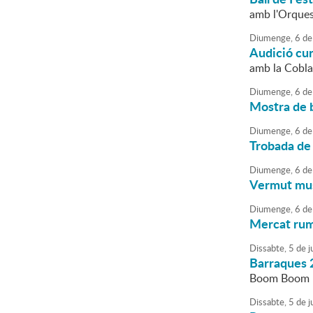
amb l'Orques
Diumenge,
6
de
Audició cu
amb la Cobla
Diumenge,
6
de
Mostra de b
Diumenge,
6
de
Trobada de
Diumenge,
6
de
Vermut musi
Diumenge,
6
de
Mercat ru
Dissabte,
5
de
ju
Barraques 
Boom Boom Fi
Dissabte,
5
de
ju