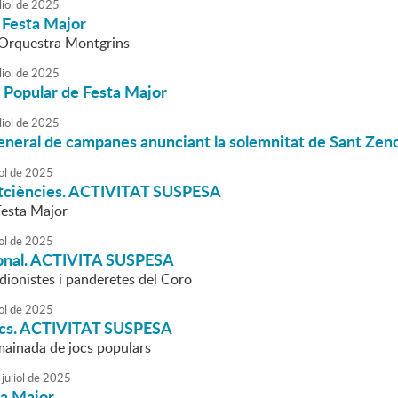
liol
de
2025
 Festa Major
l'Orquestra Montgrins
liol
de
2025
 Popular de Festa Major
liol
de
2025
eneral de campanes anunciant la solemnitat de Sant Zen
ol
de
2025
tciències. ACTIVITAT SUSPESA
Festa Major
ol
de
2025
cional. ACTIVITA SUSPESA
dionistes i panderetes del Coro
ol
de
2025
ocs. ACTIVITAT SUSPESA
 mainada de jocs populars
juliol
de
2025
ta Major