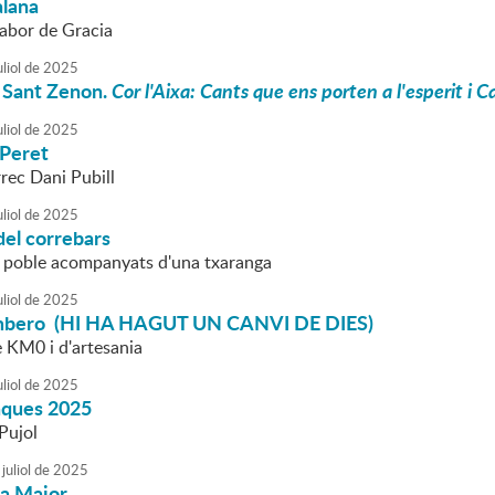
lana
Sabor de Gracia
liol
de
2025
 Sant Zenon.
Cor l'Aixa: Cants que ens porten a l'esperit i 
liol
de
2025
 Peret
rec Dani Pubill
liol
de
2025
del correbars
l poble acompanyats d'una txaranga
liol
de
2025
mbero (HI HA HAGUT UN CANVI DE DIES)
 KM0 i d'artesania
liol
de
2025
aques 2025
Pujol
juliol
de
2025
ta Major